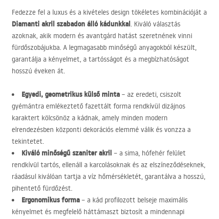
Fedezze fel a luxus és a kivételes design tökéletes kombinációját a
Diamanti akril szabadon álló kádunkkal
. Kiváló választás
azoknak, akik modern és avantgárd hatást szeretnének vinni
fürdőszobájukba. A legmagasabb minőségű anyagokból készült,
garantálja a kényelmet, a tartósságot és a megbízhatóságot
hosszú éveken át.
Egyedi, geometrikus külső minta
– az eredeti, csiszolt
gyémántra emlékeztető fazettált forma rendkívül dizájnos
karaktert kölcsönöz a kádnak, amely minden modern
elrendezésben központi dekorációs elemmé válik és vonzza a
tekintetet.
Kiváló minőségű szaniter akril
– a sima, hófehér felület
rendkívül tartós, ellenáll a karcolásoknak és az elszíneződéseknek,
ráadásul kiválóan tartja a víz hőmérsékletét, garantálva a hosszú,
pihentető fürdőzést.
Ergonomikus forma
– a kád profilozott belseje maximális
kényelmet és megfelelő háttámaszt biztosít a mindennapi