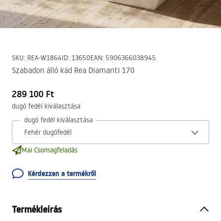
SKU
:
REA-W1864
ID
:
13650
EAN
:
5906366038945
Szabadon álló kád Rea Diamanti 170
289 100 Ft
dugó fedél kiválasztása
dugó fedél kiválasztása
Mai Csomagfeladás
Kérdezzen a termékről
Termékleírás