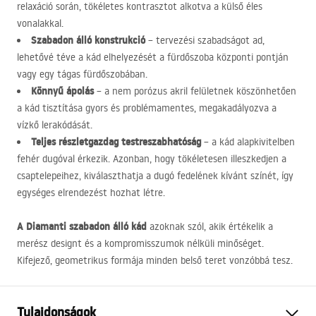
relaxáció során, tökéletes kontrasztot alkotva a külső éles
vonalakkal.
Szabadon álló konstrukció
– tervezési szabadságot ad,
lehetővé téve a kád elhelyezését a fürdőszoba központi pontján
vagy egy tágas fürdőszobában.
Könnyű ápolás
– a nem porózus akril felületnek köszönhetően
a kád tisztítása gyors és problémamentes, megakadályozva a
vízkő lerakódását.
Teljes részletgazdag testreszabhatóság
– a kád alapkivitelben
fehér dugóval érkezik. Azonban, hogy tökéletesen illeszkedjen a
csaptelepeihez, kiválaszthatja a dugó fedelének kívánt színét, így
egységes elrendezést hozhat létre.
A Diamanti szabadon álló kád
azoknak szól, akik értékelik a
merész designt és a kompromisszumok nélküli minőséget.
Kifejező, geometrikus formája minden belső teret vonzóbbá tesz.
Tulajdonságok