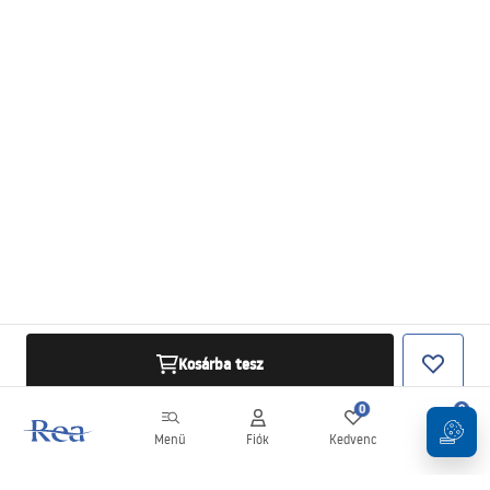
Kosárba tesz
0
0
Menü
Fiók
Kedvenc
Kosár