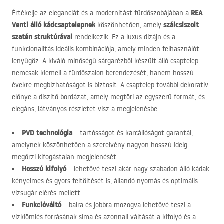
REA
Értékelje az eleganciát és a modernitást fürdőszobájában a
Venti álló kádcsaptelepnek
szálcsiszolt
köszönhetően, amely
szatén struktúrával
rendelkezik. Ez a luxus dizájn és a
funkcionalitás ideális kombinációja, amely minden felhasználót
lenyűgöz. A kiváló minőségű sárgarézből készült álló csaptelep
nemcsak kiemeli a fürdőszalon berendezését, hanem hosszú
évekre megbízhatóságot is biztosít. A csaptelep további dekoratív
előnye a díszítő bordázat, amely megtöri az egyszerű formát, és
elegáns, látványos részletet visz a megjelenésbe.
PVD
technológia
– tartósságot és karcállóságot garantál,
amelynek köszönhetően a szerelvény nagyon hosszú ideig
megőrzi kifogástalan megjelenését.
Hosszú kifolyó
– lehetővé teszi akár nagy szabadon álló kádak
kényelmes és gyors feltöltését is, állandó nyomás és optimális
vízsugár-elérés mellett.
Funkcióváltó
– balra és jobbra mozogva lehetővé teszi a
vízkiömlés forrásának sima és azonnali váltását a kifolyó és a