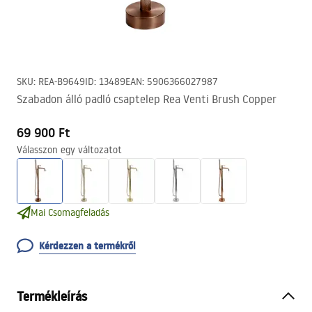
SKU
:
REA-B9649
ID
:
13489
EAN
:
5906366027987
Szabadon álló padló csaptelep Rea Venti Brush Copper
69 900 Ft
Válasszon egy változatot
Mai Csomagfeladás
Kérdezzen a termékről
Termékleírás