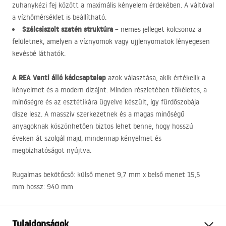
zuhanykézi fej között a maximális kényelem érdekében. A váltóval
a vízhőmérséklet is beállítható.
Szálcsiszolt szatén struktúra
– nemes jelleget kölcsönöz a
felületnek, amelyen a víznyomok vagy ujjlenyomatok lényegesen
kevésbé láthatók.
A
REA
Venti álló kádcsaptelep
azok választása, akik értékelik a
kényelmet és a modern dizájnt. Minden részletében tökéletes, a
minőségre és az esztétikára ügyelve készült, így fürdőszobája
dísze lesz. A masszív szerkezetnek és a magas minőségű
anyagoknak köszönhetően biztos lehet benne, hogy hosszú
éveken át szolgál majd, mindennap kényelmet és
megbízhatóságot nyújtva.
Rugalmas bekötőcső: külső menet 9,7 mm x belső menet 15,5
mm hossz: 940 mm
Tulajdonságok