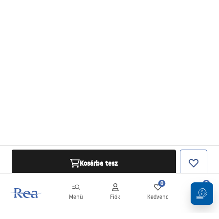
Kosárba tesz
0
0
Menü
Fiók
Kedvenc
Kosár