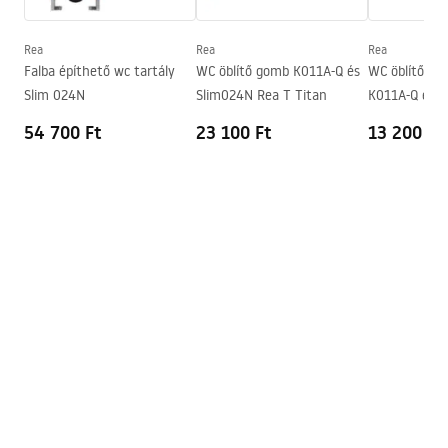
Szélesség
365
mm
Magasság
350
mm
Rea
Rea
Rea
Rögzítőcsavarok távolsága
180
mm
Falba építhető wc tartály
WC öblítő gomb K011A-Q és
WC öblítő g
Slim 024N
Slim024N Rea T Titan
K011A-Q és S
Ülőke tartozék
Igen, fehér
54 700 Ft
23 100 Ft
13 200 Ft