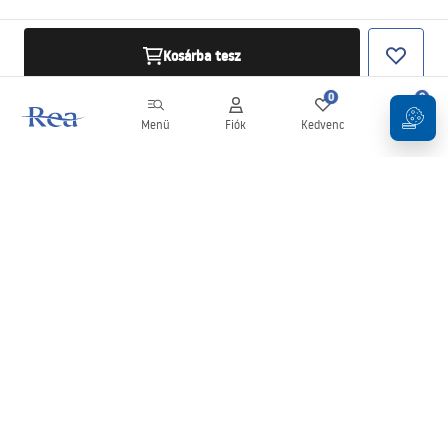
Kosárba tesz
0
0
Menü
Fiók
Kedvenc
Kosár
Hírlevél
Legyen naprakész az újdonságokkal és akciókkal!
Feliratkozás
Adatai megadásával és megerősítésével hozzájárul a hírlevél
fogadásához az
Általános Szerződési Feltételekben