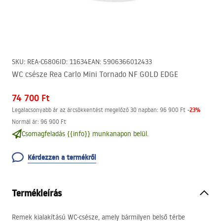
SKU
:
REA-C6806
ID
:
11634
EAN
:
5906366012433
WC csésze Rea Carlo Mini Tornado NF GOLD EDGE
74 700 Ft
-
23
%
Legalacsonyabb ár az árcsökkentést megelőző 30 napban:
96 900 Ft
Normál ár
:
96 900 Ft
Csomagfeladás {{info}} munkanapon belül.
Kérdezzen a termékről
Termékleírás
Remek kialakítású WC-csésze, amely bármilyen belső térbe