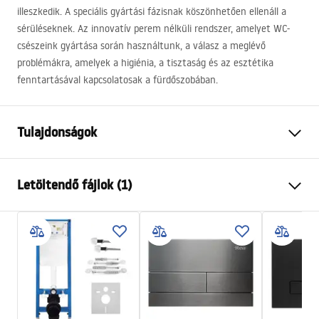
illeszkedik. A speciális gyártási fázisnak köszönhetően ellenáll a
sérüléseknek. Az innovatív perem nélküli rendszer, amelyet WC-
csészeink gyártása során használtunk, a válasz a meglévő
problémákra, amelyek a higiénia, a tisztaság és az esztétika
fenntartásával kapcsolatosak a fürdőszobában.
Tulajdonságok
Felszerelés
Fali
Letöltendő fájlok (1)
Öblítőrendszer
Rimless Tornado NF (New
Flushing)
Telepítési utasítások
Szín
Fehér, Fehér/Arany
WC.pdf
Kivitel
Fényes
Anyag
Kerámia
Hosszúság
490
mm