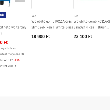
csésze színében
ítás
Rea
Rea
WC öblítő gomb K011A-Q és
WC öblítő gomb K011A-Q
píthető wc tartály
Slim024N Rea T White Glass
Slim024N Rea T Brush
Q
Copper/Brushed Rose Gol
18 900 Ft
23 100 Ft
0 Ft
onyabb ár az
entést megelőző 30
69 400 Ft
-
13
%
ár
:
69 400 Ft