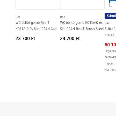
Rögzítőcsavarok távolsága
180
mm
Ülőke tartozék
Igen, a WC 
Kiárus
Rea
Rea
WC öblítő gomb Rea T
WC öblítő gomb K011A-Q és
Rea
K011A-Q és Slim 024N Gold
Slim024N Rea T Brush Steel
Falba é
Brush
K011A-
23 700 Ft
23 700 Ft
60 10
Legalacs
árcsökk
napban:
Normál 