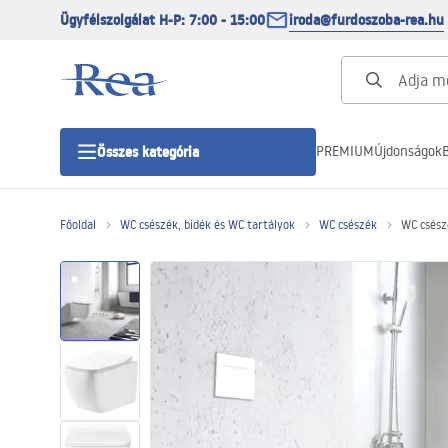
Ügyfélszolgálat H-P: 7:00 - 15:00
iroda@furdoszoba-rea.hu
PREMIUM
Újdonságok
B
Összes kategória
Főoldal
WC csészék, bidék és WC tartályok
WC csészék
WC csés
Zuhanykabinok
Zuhanyajtó
Zuhanytálcák
Zuhanylefolyók