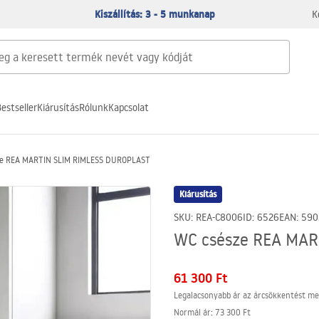
Kiszállítás: 3 - 5 munkanap
K
estseller
Kiárusítás
Rólunk
Kapcsolat
ze REA MARTIN SLIM RIMLESS DUROPLAST
Kiárusítás
SKU
:
REA-C8006
ID
:
6526
EAN
:
590
WC csésze REA MA
61 300 Ft
Legalacsonyabb ár az árcsökkentést me
Normál ár
:
73 300 Ft