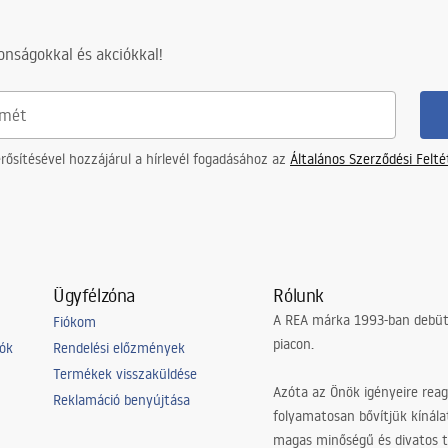
nságokkal és akciókkal!
ősítésével hozzájárul a hírlevél fogadásához az
Általános Szerződési Felt
Ügyfélzóna
Rólunk
A REA márka 1993-ban debütá
Fiókom
piacon.
iók
Rendelési előzmények
Termékek visszaküldése
Azóta az Önök igényeire reag
Reklamáció benyújtása
folyamatosan bővítjük kínála
magas minőségű és divatos 