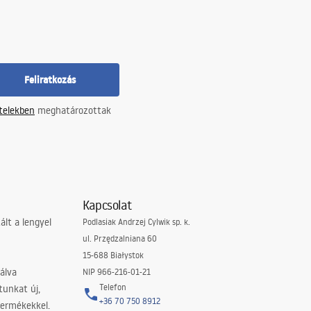
Feliratkozás
ételekben
meghatározottak
Kapcsolat
lt a lengyel
Podlasiak Andrzej Cylwik sp. k.
ul. Przędzalniana 60
15-688 Białystok
álva
NIP 966-216-01-21
Telefon
tunkat új,
+36 70 750 8912
termékekkel.