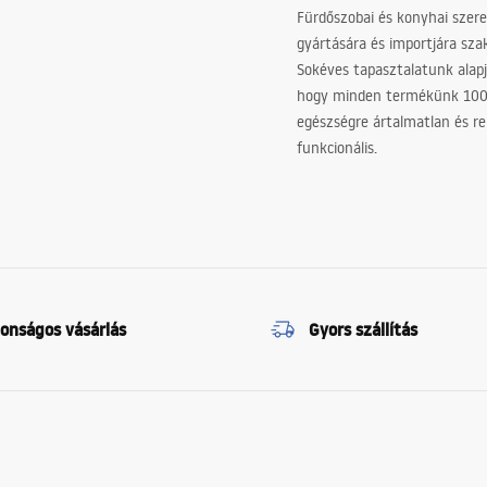
Fürdőszobai és konyhai szer
gyártására és importjára sz
Sokéves tapasztalatunk alapj
hogy minden termékünk 10
egészségre ártalmatlan és re
funkcionális.
tonságos vásárlás
Gyors szállítás