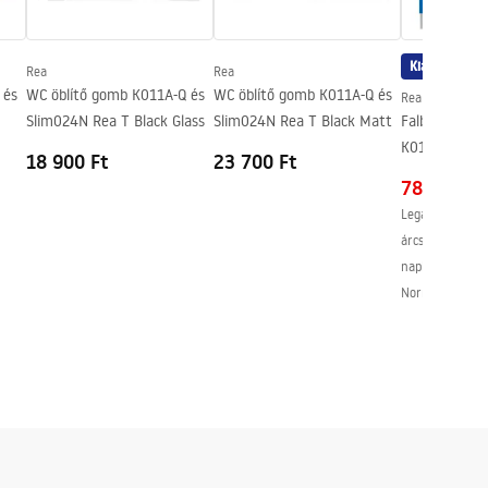
Kiárusítás
Rea
Rea
 és
WC öblítő gomb K011A-Q és
WC öblítő gomb K011A-Q és
Rea
Slim024N Rea T Black Glass
Slim024N Rea T Black Matt
Falba építhet
d
K011A-Q T Br
18 900 Ft
23 700 Ft
78 300 Ft
Legalacsonyabb
árcsökkentést 
napban:
91 000
Normál ár
:
91 