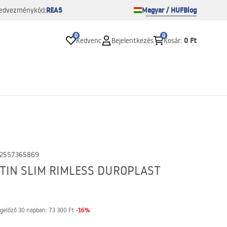
REA5
Magyar / HUF
Blog
edvezménykód:
0
0
0 Ft
Kedvenc
Bejelentkezés
Kosár
:
2557365869
RTIN SLIM RIMLESS DUROPLAST
-
16
%
gelőző 30 napban:
73 300 Ft