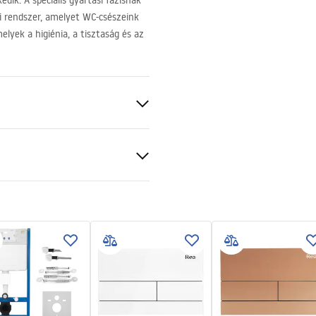
dik. A speciális gyártási fázisnak
i rendszer, amelyet WC-csészeink
lyek a higiénia, a tisztaság és az
rem nélküli)
ion instructions
-montażu-misy-wc-video.mp4