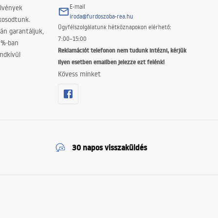
E-mail
elvények
iroda@furdoszoba-rea.hu
akosodtunk.
Ügyfélszolgálatunk hétköznapokon elérhető:
án garantáljuk,
7:00–15:00
0%-ban
Reklamációt telefonon nem tudunk intézni, kérjük
ndkívül
ilyen esetben emailben jelezze ezt felénk!
Kövess minket
30 napos visszaküldés