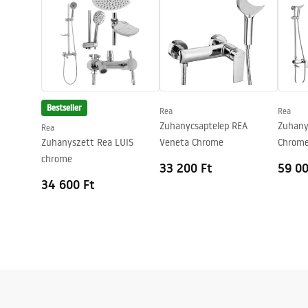
Tartó anyaga
Sárgaréz
Profilok kivitele
króm
A profilok állítása
100 mm
Tömítékkészlet a csomagban
Igen
Zuhanytálca nélkül is felszerelhető
Igen
Bestseller
Rea
Rea
Garancia
24 Hónap
Zuhanycsaptelep REA
Zuhany
Rea
Zuhanyszett Rea LUIS
Veneta Chrome
Chrom
chrome
33 200 Ft
59 00
34 600 Ft