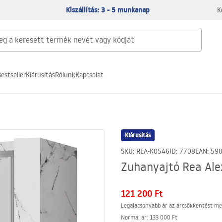
Kiszállítás: 3 - 5 munkanap
K
estseller
Kiárusítás
Rólunk
Kapcsolat
Kiárusítás
SKU
:
REA-K0546
ID
:
7708
EAN
:
59
Zuhanyajtó Rea Ale
121 200 Ft
Legalacsonyabb ár az árcsökkentést me
Normál ár
:
133 000 Ft