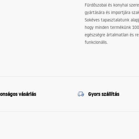
Fürdőszobai és konyhai szer
gyártására és importjára sz
Sokéves tapasztalatunk alapj
hogy minden termékünk 10
egészségre ártalmatlan és re
funkcionális.
tonságos vásárlás
Gyors szállítás