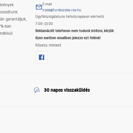
E-mail
elvények
iroda@furdoszoba-rea.hu
akosodtunk.
Ügyfélszolgálatunk hétköznapokon elérhető:
án garantáljuk,
7:00–15:00
0%-ban
Reklamációt telefonon nem tudunk intézni, kérjük
ndkívül
ilyen esetben emailben jelezze ezt felénk!
Kövess minket
30 napos visszaküldés