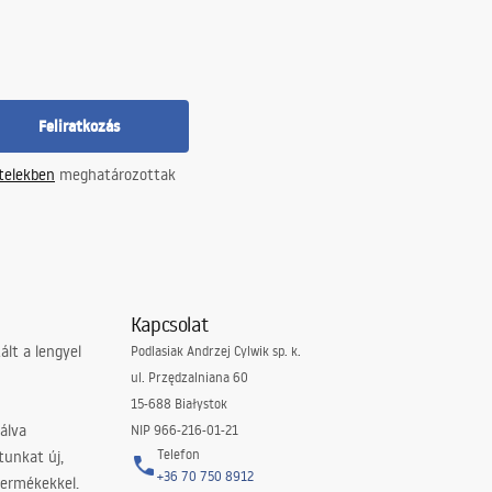
Feliratkozás
ételekben
meghatározottak
Kapcsolat
lt a lengyel
Podlasiak Andrzej Cylwik sp. k.
ul. Przędzalniana 60
15-688 Białystok
álva
NIP 966-216-01-21
Telefon
tunkat új,
+36 70 750 8912
termékekkel.