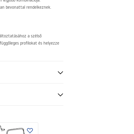
m legjobb kombinációja.
an bevonattal rendelkeznek.
változtatásához a szélső
 függőleges profilokat és helyezze
ukcja
kcja_zmiany_kierunku_drzw
.pdf