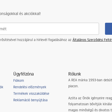
nságokkal és akciókkal!
ősítésével hozzájárul a hírlevél fogadásához az
Általános Szerződési Felt
Ügyfélzóna
Rólunk
A REA márka 1993-ban debütá
Fiókom
piacon.
iók
Rendelési előzmények
Termékek visszaküldése
Azóta az Önök igényeire reag
Reklamáció benyújtása
folyamatosan bővítjük kínála
magas minőségű és divatos 