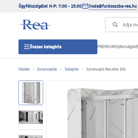
Ügyfélszolgálat H-P: 7:00 - 15:00
iroda@furdoszoba-rea.hu
PREMIUM
Újdonságok
B
Összes kategória
Főoldal
Zuhanyajtók
Tolóajtók
Zuhanyajtó Rea Alex 100
Zuhanykabinok
Zuhanyajtó
Zuhanytálcák
Zuhanylefolyók