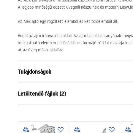
Az Alex zuhanyajtó a fürdőszobai esztétika és a fürdési kényele
A legjobb minőségű edzett üvegből készülnek és modern EasyCle
Az Alex ajtó egy rögzített elemből és két tolóelemből áll.
Végül az ajtó iránya jobb oldali. Az ajtó bal oldali irányának meg
mozgatható elemben a kiálló kilincs formájú rúddal csavarja le a
át az üveg másik oldalára.
Tulajdonságok
Az ajtó nyitásának módja
Tolható
Letöltendő fájlok (2)
Az ajtó mérete
100
Üvegvastagság
4 mm
Instrukcja montażu
instr
A zuhanyajtó magassága
190
cm
NOWA_Instrukcja_monta__u_Drzw
Instru
Profil anyaga
Alumínium
i_ALEX.pdf
i_ALEX