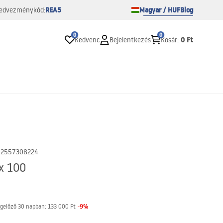
REA5
Magyar / HUF
Blog
edvezménykód:
0
0
0 Ft
Kedvenc
Bejelentkezés
Kosár
:
02557308224
x 100
-
9
%
gelőző 30 napban:
133 000 Ft