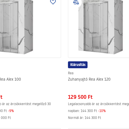
Kiárusítás
Rea
Rea Alex 100
Zuhanyajtó Rea Alex 120
Ft
129 500 Ft
b ár az árcsökkentést megelőző 30
Legalacsonyabb ár az árcsökkentést meg
00 Ft
-
9
%
napban:
144 300 Ft
-
10
%
 000 Ft
Normál ár
:
144 300 Ft