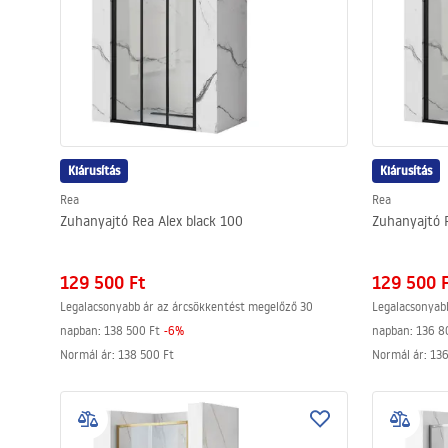
Kiárusítás
Kiárusítás
Rea
Rea
Zuhanyajtó Rea Alex black 100
Zuhanyajtó R
129 500 Ft
129 500 
Legalacsonyabb ár az árcsökkentést megelőző 30
Legalacsonyab
napban:
138 500 Ft
-
6
%
napban:
136 8
Normál ár
:
138 500 Ft
Normál ár
:
136