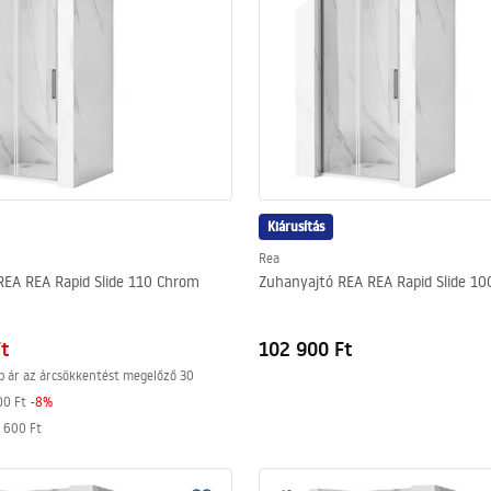
Kiárusítás
Rea
REA REA Rapid Slide 110 Chrom
Zuhanyajtó REA REA Rapid Slide 1
Ft
102 900 Ft
b ár az árcsökkentést megelőző 30
00 Ft
-
8
%
 600 Ft