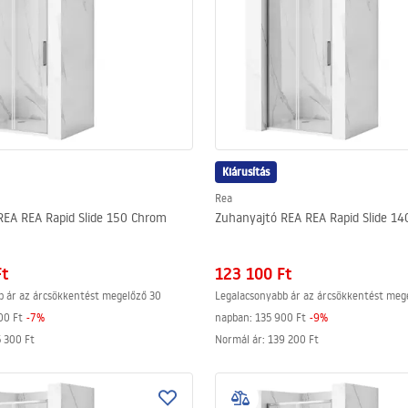
Kiárusítás
Rea
REA REA Rapid Slide 150 Chrom
Zuhanyajtó REA REA Rapid Slide 1
Ft
123 100 Ft
b ár az árcsökkentést megelőző 30
Legalacsonyabb ár az árcsökkentést meg
00 Ft
-
7
%
napban:
135 900 Ft
-
9
%
 300 Ft
Normál ár
:
139 200 Ft