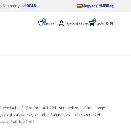
REA5
Magyar / HUF
Blog
edvezménykód:
0
0
0 Ft
Kedvenc
Bejelentkezés
Kosár
:
kenti a higiéniára fordított időt. Nem kell megvárnod, hogy
ykabint választasz, két lehetőséged van – kész szerkezet
asztását is jelenti.