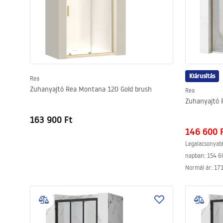
Kiárusítás
Rea
Zuhanyajtó Rea Montana 120 Gold brush
Rea
Zuhanyajtó R
163 900 Ft
146 600 
Legalacsonyab
napban:
154 6
Normál ár
:
171