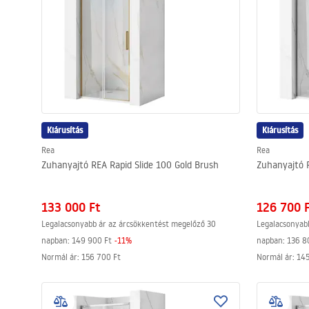
Kiárusítás
Kiárusítás
Rea
Rea
Zuhanyajtó REA Rapid Slide 100 Gold Brush
Zuhanyajtó 
133 000 Ft
126 700 
Legalacsonyabb ár az árcsökkentést megelőző 30
Legalacsonyab
napban:
149 900 Ft
-
11
%
napban:
136 8
Normál ár
:
156 700 Ft
Normál ár
:
145