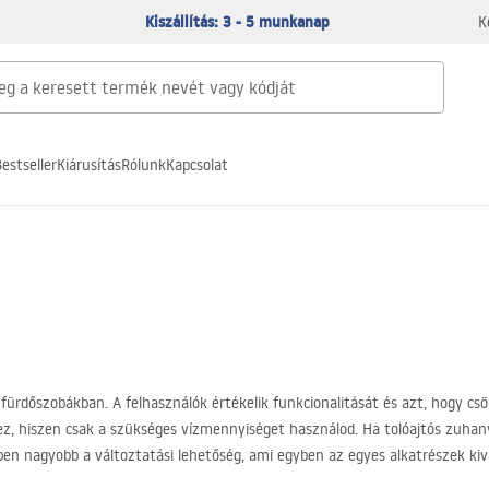
Kiszállítás: 3 - 5 munkanap
K
estseller
Kiárusítás
Rólunk
Kapcsolat
rdőszobákban. A felhasználók értékelik funkcionalitását és azt, hogy csök
z, hiszen csak a szükséges vízmennyiséget használod. Ha tolóajtós zuhan
ben nagyobb a változtatási lehetőség, ami egyben az egyes alkatrészek kivál