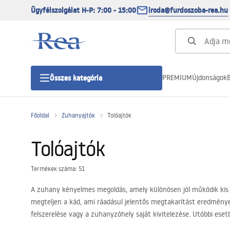
Ügyfélszolgálat H-P: 7:00 - 15:00
iroda@furdoszoba-rea.hu
PREMIUM
Újdonságok
B
Összes kategória
Főoldal
Zuhanyajtók
Tolóajtók
Zuhanykabinok
Tolóajtók
Zuhanyajtó
Termékek száma: 51
Zuhanytálcák
A zuhany kényelmes megoldás, amely különösen jól működik kis fü
megteljen a kád, ami ráadásul jelentős megtakarítást eredménye
Zuhanylefolyók
felszerelése vagy a zuhanyzóhely saját kivitelezése. Utóbbi eset