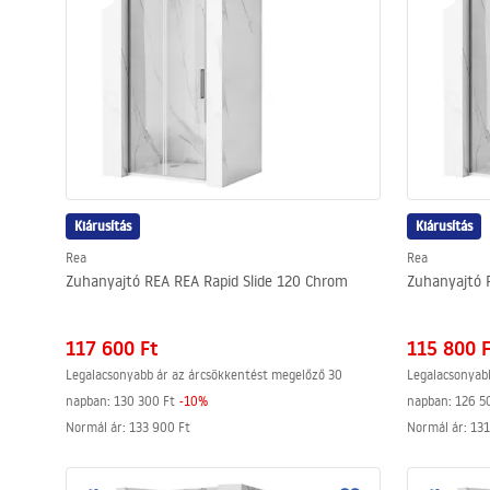
Kiárusítás
Kiárusítás
Rea
Rea
Zuhanyajtó REA REA Rapid Slide 120 Chrom
Zuhanyajtó 
117 600 Ft
115 800 
Legalacsonyabb ár az árcsökkentést megelőző 30
Legalacsonyab
napban:
130 300 Ft
-
10
%
napban:
126 5
Normál ár
:
133 900 Ft
Normál ár
:
131