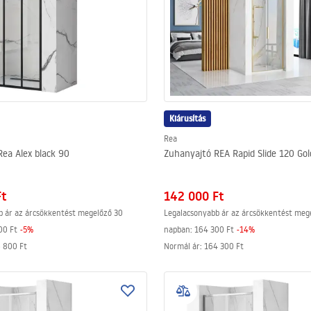
Kiárusítás
Rea
ea Alex black 90
Zuhanyajtó REA Rapid Slide 120 Go
Ft
142 000 Ft
b ár az árcsökkentést megelőző 30
Legalacsonyabb ár az árcsökkentést meg
00 Ft
-
5
%
napban:
164 300 Ft
-
14
%
 800 Ft
Normál ár
:
164 300 Ft