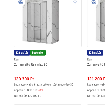
Kiárusítás
Bestseller
Kiárusítás
Rea
Rea
Zuhanyajtó Rea Alex 90
Zuhanyajtó 
120 300 Ft
121 200 
Legalacsonyabb ár az árcsökkentést megelőző 30
Legalacsonyab
napban:
130 100 Ft
-
8
%
napban:
133 0
Normál ár
:
130 100 Ft
Normál ár
:
133