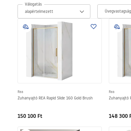
Válogatás
WC-csésze készlet bidével
Üvegvastagsá
Mosdókagylók
Fürdőkádak és paravánok
Fürdőszoba csaptelepek
Zuhanyszettek
Konyha
Rea
Rea
Zuhanyajtó REA Rapid Slide 160 Gold Brush
Zuhanyajtó R
Fürdőszobai kiegészítők és
bútorok
150 100 Ft
148 300 