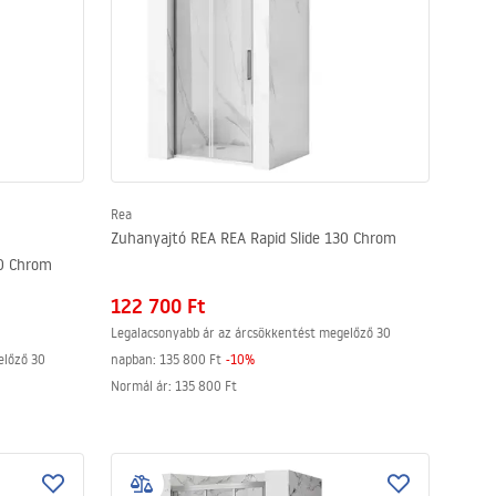
Rea
Zuhanyajtó REA REA Rapid Slide 130 Chrom
40 Chrom
122 700 Ft
Legalacsonyabb ár az árcsökkentést megelőző 30
előző 30
napban:
135 800 Ft
-
10
%
Normál ár
:
135 800 Ft