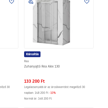
Kiárusítás
Rea
Zuhanyajtó Rea Alex 130
133 200 Ft
előző 30
Legalacsonyabb ár az árcsökkentést megelőző 30
napban:
148 200 Ft
-
10
%
Normál ár
:
148 200 Ft