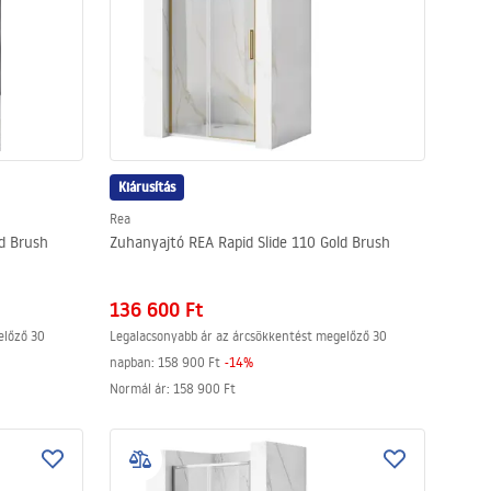
Kiárusítás
Rea
ld Brush
Zuhanyajtó REA Rapid Slide 110 Gold Brush
136 600 Ft
előző 30
Legalacsonyabb ár az árcsökkentést megelőző 30
napban:
158 900 Ft
-
14
%
Normál ár
:
158 900 Ft