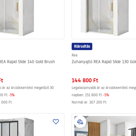
Kiárusítás
Rea
EA Rapid Slide 140 Gold Brush
Zuhanyajtó REA Rapid Slide 130 Go
Ft
144 800 Ft
b ár az árcsökkentést megelőző 30
Legalacsonyabb ár az árcsökkentést meg
00 Ft
-
5
%
napban:
151 800 Ft
-
5
%
 000 Ft
Normál ár
:
167 200 Ft