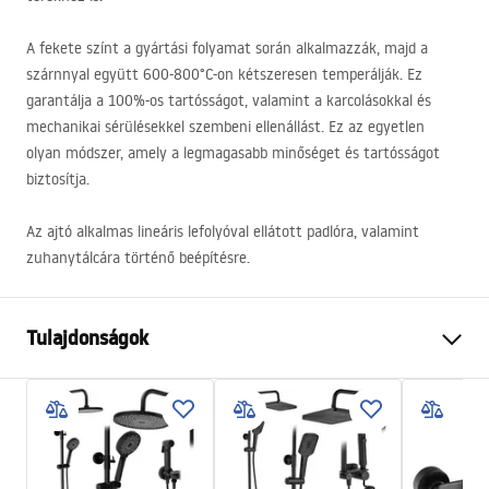
A fekete színt a gyártási folyamat során alkalmazzák, majd a
szárnnyal együtt 600-800°C-on kétszeresen temperálják. Ez
garantálja a 100%-os tartósságot, valamint a karcolásokkal és
mechanikai sérülésekkel szembeni ellenállást. Ez az egyetlen
olyan módszer, amely a legmagasabb minőséget és tartósságot
biztosítja.
Az ajtó alkalmas lineáris lefolyóval ellátott padlóra, valamint
zuhanytálcára történő beépítésre.
Tulajdonságok
Az ajtó nyitásának módja
Összecsukható
Az ajtó mérete
100
Üvegvastagság
6 mm