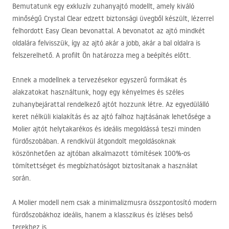
Bemutatunk egy exkluzív zuhanyajtó modellt, amely kiváló
minőségű Crystal Clear edzett biztonsági üvegből készült, lézerrel
felhordott Easy Clean bevonattal. A bevonatot az ajtó mindkét
oldalára felvisszük, így az ajtó akár a jobb, akár a bal oldalra is
felszerelhető. A profilt Ön határozza meg a beépítés előtt.
Ennek a modellnek a tervezésekor egyszerű formákat és
alakzatokat használtunk, hogy egy kényelmes és széles
zuhanybejárattal rendelkező ajtót hozzunk létre. Az egyedülálló
keret nélküli kialakítás és az ajtó falhoz hajtásának lehetősége a
Molier ajtót helytakarékos és ideális megoldássá teszi minden
fürdőszobában. A rendkívül átgondolt megoldásoknak
köszönhetően az ajtóban alkalmazott tömítések 100%-os
tömítettséget és megbízhatóságot biztosítanak a használat
során.
A Molier modell nem csak a minimalizmusra összpontosító modern
fürdőszobákhoz ideális, hanem a klasszikus és ízléses belső
terekhez is.