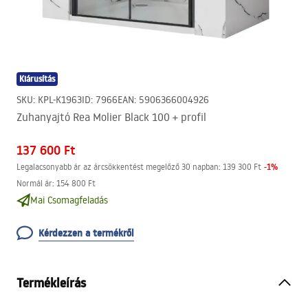
Kiárusítás
SKU
:
KPL-K1963
ID
:
7966
EAN
:
5906366004926
Zuhanyajtó Rea Molier Black 100 + profil
137 600 Ft
-
1
%
Legalacsonyabb ár az árcsökkentést megelőző 30 napban:
139 300 Ft
Normál ár
:
154 800 Ft
Mai Csomagfeladás
Kérdezzen a termékről
Termékleírás