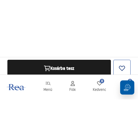
Kosárba tesz
0
0
Menü
Fiók
Kedvenc
Kosár
Hírlevél
Legyen naprakész az újdonságokkal és akciókkal!