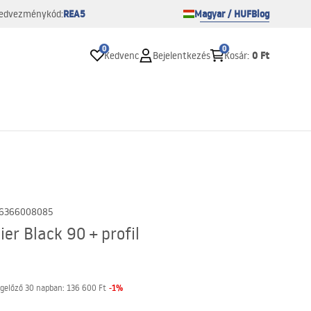
REA5
Magyar / HUF
Blog
edvezménykód:
0
0
0 Ft
Kedvenc
Bejelentkezés
Kosár
:
6366008085
er Black 90 + profil
-
1
%
gelőző 30 napban:
136 600 Ft