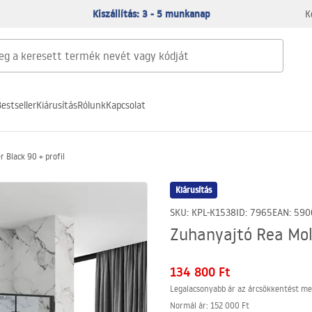
Kiszállítás: 3 - 5 munkanap
K
estseller
Kiárusítás
Rólunk
Kapcsolat
 Black 90 + profil
Kiárusítás
SKU
:
KPL-K1538
ID
:
7965
EAN
:
590
Zuhanyajtó Rea Moli
134 800 Ft
Legalacsonyabb ár az árcsökkentést me
Normál ár
:
152 000 Ft