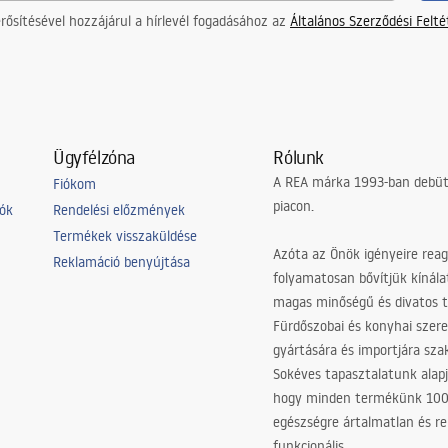
ősítésével hozzájárul a hírlevél fogadásához az
Általános Szerződési Felt
Ügyfélzóna
Rólunk
A REA márka 1993-ban debütá
Fiókom
piacon.
iók
Rendelési előzmények
Termékek visszaküldése
Azóta az Önök igényeire reag
Reklamáció benyújtása
folyamatosan bővítjük kínála
magas minőségű és divatos 
Fürdőszobai és konyhai szer
gyártására és importjára sz
Sokéves tapasztalatunk alapj
hogy minden termékünk 10
egészségre ártalmatlan és re
funkcionális.