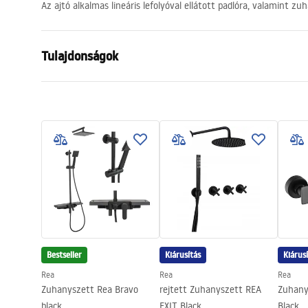
Az ajtó alkalmas lineáris lefolyóval ellátott padlóra, valamint zu
Tulajdonságok
Az ajtó nyitásának módja
Összecsukh
Az ajtó mérete
90
Üvegvastagság
6 mm
A zuhanyajtó magassága
190
cm
Profil anyaga
Alumínium
Tartó anyaga
Sárgaréz
Easy Clean bevonat
Igen, az üv
Profilok kivitele
fekete
Bestseller
Kiárusítás
Kiárus
A profilok állítása
800-820, 9
Rea
Rea
Rea
Zuhanyszett Rea Bravo
rejtett Zuhanyszett REA
Zuhany
Tömítékkészlet a csomagban
Igen
black
EXIT Black
Black