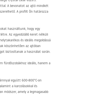
ségű Crystal Clear edzett
attal. A bevonatot az ajtó mindkét
elszerelhető. A profilt Ön határozza
tokat használtunk, hogy egy
étre. Az egyedülálló keret nélküli
 helytakarékos és ideális megoldássá
nak köszönhetően az ajtóban
ot biztosítanak a használat során.
rn fürdőszobákhoz ideális, hanem a
zárnnyal együtt 600-800°C-on
alamint a karcolásokkal és
lyan módszer, amely a legmagasabb