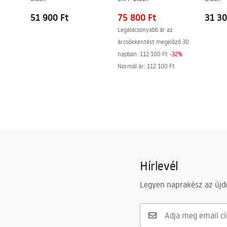
Zuhanytálca nélkül is felszerelhető
Igen
51 900 Ft
75 800 Ft
31 30
Garancia
24 Hónap
Legalacsonyabb ár az
árcsökkentést megelőző 30
napban:
112 100 Ft
-
32
%
Normál ár
:
112 100 Ft
Hírlevél
Legyen naprakész az újdo