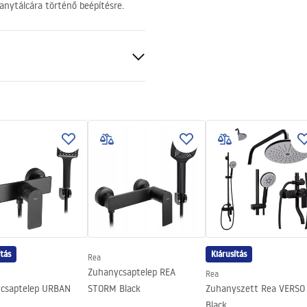
hanytálcára történő beépítésre.
ató
eg mindkét oldalán
ítás
Kiárusítás
Rea
00-920, 1000-1020
Zuhanycsaptelep REA
Rea
csaptelep URBAN
STORM Black
Zuhanyszett Rea VERSO
Black