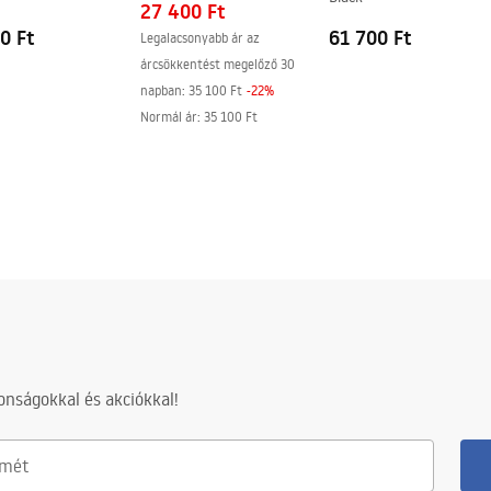
27 400 Ft
0 Ft
61 700 Ft
Legalacsonyabb ár az
árcsökkentést megelőző 30
napban:
35 100 Ft
-
22
%
Normál ár
:
35 100 Ft
nságokkal és akciókkal!