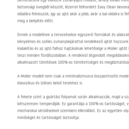
Bemutatunk egy exkluzív zuhanyajtó modellt, amely kiváló minő
biztonsági üvegből készült, lézerrel felhordott Easy Clean bevon
oldalára felvisszük, így az ajtó akár a jobb, akár a bal oldalra is f
meg a beépítés előtt.
Ennek a modellnek a tervezésekor egyszerű formákat és alakza
kényelmes és széles zuhanybejárattal rendelkező ajtót hozzunk l
kialakítás és az ajtó falhoz hajtásának lehetősége a Molier ajtót
teszi minden fürdőszobában. A rendkívül átgondolt megoldások
alkalmazott tömítések 100%-os tömítettséget és megbízhatóság
A Molier modell nem csak a minimalizmusra összpontosító mode
klasszikus és ízléses belső terekhez is.
A fekete színt a gyártási folyamat során alkalmazzák, majd a s
kétszeresen temperálják. Ez garantálja a 100%-os tartósságot, v
mechanikai sérülésekkel szembeni ellenállást. Ez az egyetlen o
minőséget és tartósságot biztosítja.