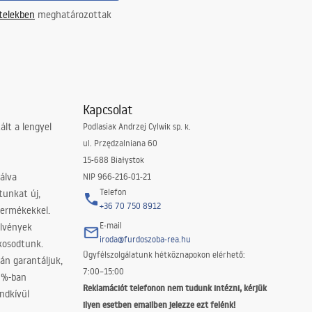
ételekben
meghatározottak
Kapcsolat
lt a lengyel
Podlasiak Andrzej Cylwik sp. k.
ul. Przędzalniana 60
15-688 Białystok
álva
NIP 966-216-01-21
Telefon
tunkat új,
+36 70 750 8912
termékekkel.
E-mail
elvények
iroda@furdoszoba-rea.hu
akosodtunk.
Ügyfélszolgálatunk hétköznapokon elérhető:
án garantáljuk,
7:00–15:00
0%-ban
Reklamációt telefonon nem tudunk intézni, kérjük
ndkívül
ilyen esetben emailben jelezze ezt felénk!