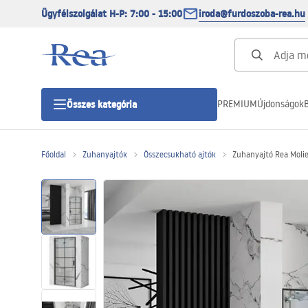
Ügyfélszolgálat H-P: 7:00 - 15:00
iroda@furdoszoba-rea.hu
PREMIUM
Újdonságok
B
Összes kategória
Főoldal
Zuhanyajtók
Összecsukható ajtók
Zuhanyajtó Rea Molier
Zuhanykabinok
Zuhanyajtó
Zuhanytálcák
Zuhanylefolyók