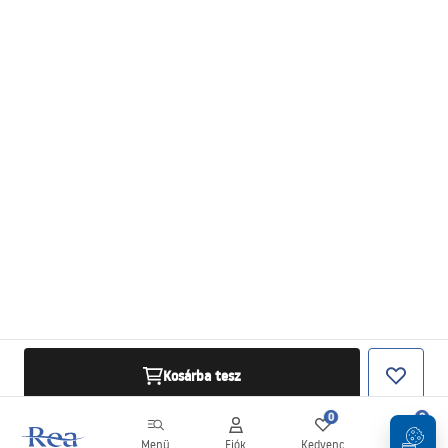
Kosárba tesz
0
0
Menü
Fiók
Kedvenc
Kosár