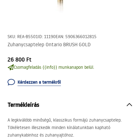
SKU
:
REA-B5501
ID
:
11190
EAN
:
5906366012815
Zuhanycsaptelep Ontario BRUSH GOLD
26 800 Ft
Csomagfeladás {{info}} munkanapon belül.
Kérdezzen a termékről
Termékleírás
A legkiválóbb minőségű, klasszikus formájú zuhanycsaptelep.
Tökéletesen illeszkedik minden kínálatunkban kapható
zuhanykabinhoz és zuhanyajtóhoz.