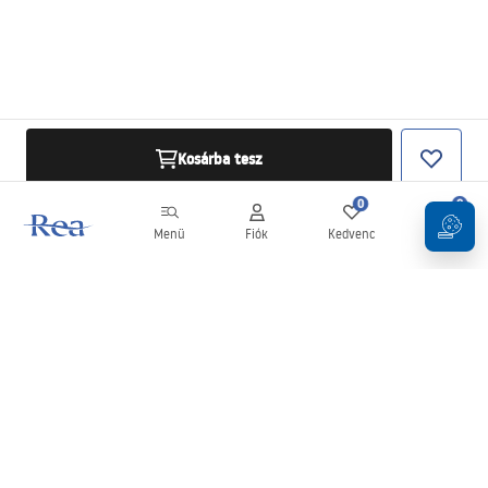
Kosárba tesz
0
0
Menü
Fiók
Kedvenc
Kosár
Hírlevél
Legyen naprakész az újdonságokkal és akciókkal!