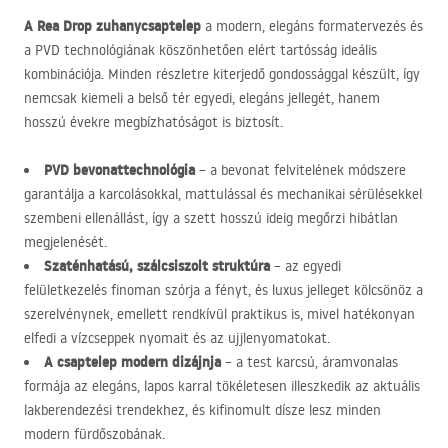
A Rea Drop zuhanycsaptelep
a modern, elegáns formatervezés és
a
PVD
technológiának köszönhetően elért tartósság ideális
kombinációja. Minden részletre kiterjedő gondossággal készült, így
nemcsak kiemeli a belső tér egyedi, elegáns jellegét, hanem
hosszú évekre megbízhatóságot is biztosít.
PVD
bevonattechnológia
– a bevonat felvitelének módszere
garantálja a karcolásokkal, mattulással és mechanikai sérülésekkel
szembeni ellenállást, így a szett hosszú ideig megőrzi hibátlan
megjelenését.
Szaténhatású, szálcsiszolt struktúra
– az egyedi
felületkezelés finoman szórja a fényt, és luxus jelleget kölcsönöz a
szerelvénynek, emellett rendkívül praktikus is, mivel hatékonyan
elfedi a vízcseppek nyomait és az ujjlenyomatokat.
A csaptelep modern dizájnja
– a test karcsú, áramvonalas
formája az elegáns, lapos karral tökéletesen illeszkedik az aktuális
lakberendezési trendekhez, és kifinomult dísze lesz minden
modern fürdőszobának.