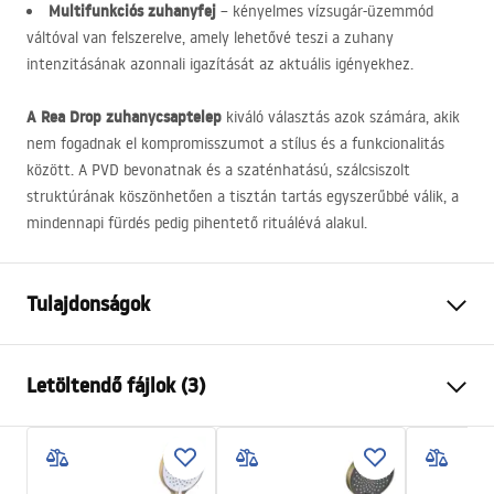
Multifunkciós zuhanyfej
– kényelmes vízsugár-üzemmód
váltóval van felszerelve, amely lehetővé teszi a zuhany
intenzitásának azonnali igazítását az aktuális igényekhez.
A Rea Drop zuhanycsaptelep
kiváló választás azok számára, akik
nem fogadnak el kompromisszumot a stílus és a funkcionalitás
között. A
PVD
bevonatnak és a szaténhatású, szálcsiszolt
struktúrának köszönhetően a tisztán tartás egyszerűbbé válik, a
mindennapi fürdés pedig pihentető rituálévá alakul.
Tulajdonságok
Csaptelep típusa
zuhany
Letöltendő fájlok (3)
Felszerelés
Fali
Szín
Szálcsiszolt arany
Telepítési utasítások
Anyag
Sárgaréz, ABS
Faucet.pdf