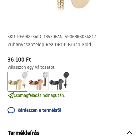
SKU
:
REA-B2234
ID
:
13530
EAN
:
5906366034817
Zuhanycsaptelep Rea DROP Brush Gold
36 100 Ft
Válasszon egy változatot
Csomagfeladás holnapután.
Kérdezzen a termékről
Termékleírás