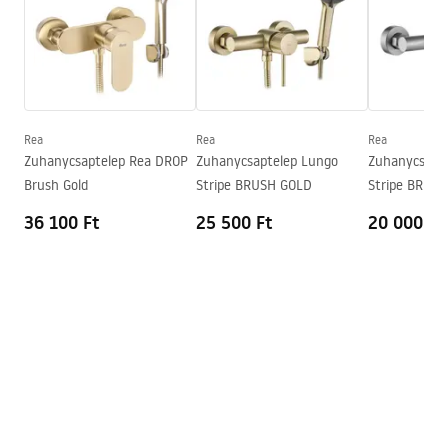
Magasság
115
mm
Bevonási technológia
PVD
Pielęgnacja
Csatlakozás átmérője
1/2 col
Pielęgnacja.pdf
A vízcsatlakozások távolsága
150
mm
Garancia
5 Év
Rea
Rea
Rea
Garanciális feltételek
Zuhanycsaptelep Rea DROP
Zuhanycsaptelep Lungo
Zuhanycsapt
Warranty_Terms_and_Conditions_Faucets_-_5.pdf
Brush Gold
Stripe BRUSH GOLD
Stripe BRUSH
36 100 Ft
25 500 Ft
20 000 Ft