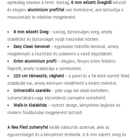
8 mm edzett üvegből
optikailag növelve a teret. Vastag,
készült
alumínium profillal
és elegáns
van kivitelezve, ami biztosítja a
masszivitást és hibátlan megjelenést.
8 mm edzett üveg
– vastag, biztonságos üveg, amely
stabilitást és biztonságot nyújt használat közben.
Easy Clean bevonat
– egyoldalas hidrofób bevonat, amely
megkönnyíti a tisztítást és csökkenti a vízkő képződését.
Króm alumínium profil
– elegáns, fényes króm felületű
falprofil, amely stabilizálja a szerkezetet.
120 cm támasztó, vágható
– a panel és a fal közé szerelt felső
stabilizáló kar, amely könnyen rövidíthető a kívánt méretre.
Univerzális szerelés
– jobb vagy bal oldali kivitelben,
zuhanytálcára vagy közvetlenül csempére szerelhető.
Walk-In kialakítás
– nyitott design, kényelmes bejárást és
modern fürdőszobai megjelenést biztosít.
A Rea Flexi zuhanyfal
kiváló választás azoknak, akik az
egyszerűséget és a kényelmet értékelik. A 8 mm edzett üveg és