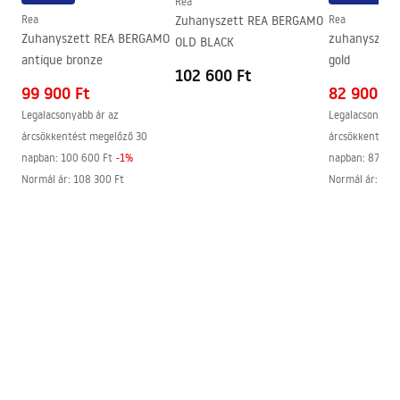
Rea
Rea
Zuhanyszett REA BERGAMO
Rea
Easy Clean bevonat
Igen, az üveg egyik oldalán
Zuhanyszett REA BERGAMO
zuhanyszett
OLD BLACK
antique bronze
gold
102 600 Ft
99 900 Ft
82 900 Ft
Legalacsonyabb ár az
Legalacsonyabb
árcsökkentést megelőző 30
árcsökkentést 
napban:
100 600 Ft
-
1
%
napban:
87 500
Normál ár
:
108 300 Ft
Normál ár
:
87 