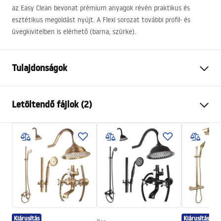
az Easy Clean bevonat prémium anyagok révén praktikus és
esztétikus megoldást nyújt. A Flexi sorozat további profil- és
üvegkivitelben is elérhető (barna, szürke).
Tulajdonságok
Méret (ajtó x fal)
130
Letöltendő fájlok (2)
Szín
Szálcsiszolt arany
Kabin típusa
Walk-in
Biztonsági információk
Az üveg színe
Átlátszó 8mm
WARUNKI BEZPIECZENSTWA KABINY DRZWI
Széria
Flexi
PARAWANY.pdf
Összeszerelés
A zuhanytálcán vagy a padlón
Magasság
1950
mm
Szerelési útmutató
A kabin iránya
Univerzális
Instrukcja_monta__u___cianki_Flexi.pdf
Kiárusítás
Kiárusítás
Garancia
24 Hónap