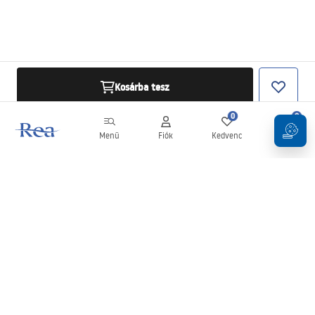
Kosárba tesz
0
0
Menü
Fiók
Kedvenc
Kosár
Hírlevél
Legyen naprakész az újdonságokkal és akciókkal!
Feliratkozás