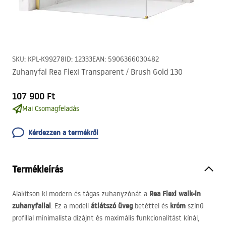
SKU
:
KPL-K99278
ID
:
12333
EAN
:
5906366030482
Zuhanyfal Rea Flexi Transparent / Brush Gold 130
107 900 Ft
Mai Csomagfeladás
Kérdezzen a termékről
Termékleírás
Rea Flexi walk-in
Alakítson ki modern és tágas zuhanyzónát a
zuhanyfallal
átlátszó üveg
króm
. Ez a modell
betéttel és
színű
profillal minimalista dizájnt és maximális funkcionalitást kínál,