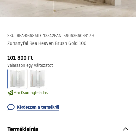
SKU
:
REA-K6684
ID
:
13342
EAN
:
5906366033179
Zuhanyfal Rea Heaven Brush Gold 100
101 800 Ft
Válasszon egy változatot
Mai Csomagfeladás
Kérdezzen a termékről
Termékleírás