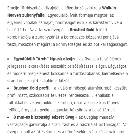
Walk-in
Emelje fürdőszobája dizájnját a következő szintre a
Heaven zuhanyfallal
. Egyedülálló, ívelt formája megtöri az
egyenes vonalak sémáját, finomságot és luxus karaktert víve a
Brushed Gold
belső térbe. Az átlátszó üveg és a
felület
kombinációja a zuhanyzónát a berendezés központi pontjává
teszi, miközben megőrzi a könnyedséget és az optikai tágasságot.
Egyedülálló “Arch” típusú dizájn
– az üveglap felső élének
jellegzetes lekerekítése abszolút belsőépítészeti sláger. Lágyságot
és modern megjelenést kölcsönöz a fürdőszobának, kiemelkedve a
standard, szögletes kabinok közül.
Brushed Gold profil
– a kiváló minőségű alumíniumból készült
profil matt, szálcsiszolt felülettel rendelkezik. Ellenállóbb a
foltokkal és víznyomokkal szemben, mint a klasszikus fényes
felület, árnyalata pedig eleganciát kölcsönöz a belső térnek.
8 mm-es biztonsági edzett üveg
– az üveglap masszív
vastagsága garantálja a stabilitást és a használat biztonságát. Az
üveg ellenáll az ütéseknek és a hőmérséklet-változásoknak, ami