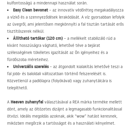
kulfontosságú a mindennapi használat során.
Easy Clean bevonat
– az innovatív védőréteg megakadályozza
a vízkő és a szennyeződések lerakódását. A víz gyorsabban lefolyik
az üvegről, ami jelentősen megkönnyíti a fal tisztán tartását erős
tisztítószerek nélkül.
Állítható tartókar (120 cm)
– a mellékelt stabilizáló rúd a
kívánt hosszúságra vágható, lehetővé téve a bejárat
szélességének tökéletes igazítását az Ön igényeihez és a
fürdőszoba méreteihez.
Univerzális szerelés
– az átgondolt kialakítás lehetővé teszi a
fal jobb- és baloldali változatban történő felszerelését is.
Közvetlenül a padlólapra (folyókával) vagy zuhanytálcára is
telepíthető.
Heaven zuhanyfal
A
választásával a
REA
márka terméke mellett
dönt, amely az öltözetes dizájnt a legmagasabb funkcionalitással
ötvözi. Ideális megoldás azoknak, akik “wow” hatást keresnek,
miközben megőrzik a tartósságot és a használati kényelmet.