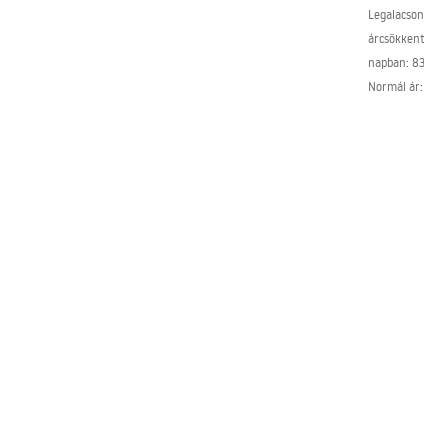
Legalacsonyabb
árcsökkentést 
napban:
83 300
Normál ár
:
96 