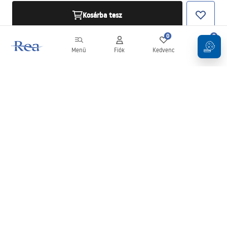
Kosárba tesz
0
0
Menü
Fiók
Kedvenc
Kosár
Hírlevél
Legyen naprakész az újdonságokkal és akciókkal!
Feliratkozás
Adatai megadásával és megerősítésével hozzájárul a hírlevél
fogadásához az
Általános Szerződési Feltételekben
meghatározottak szerint.