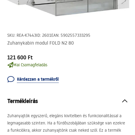
SKU
:
REA-K7443
ID
:
2601
EAN
:
5902557333295
Zuhanykabin modul FOLD N2 80
121 600 Ft
Mai Csomagfeladás
Kérdezzen a termékről
Termékleírás
Zuhanyajtók egyszerű, elegáns kivitelben és funkcionalitással a
legmagasabb szinten. Ha a fürdőszobájában szüksége van ezekre
a funkciókra, akkor zuhanyajtónk csak neked szól. Ez a termék