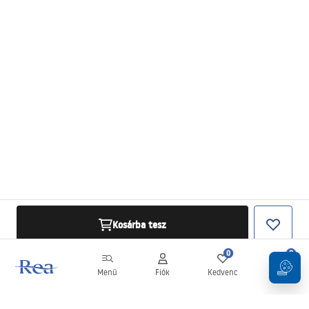
Kosárba tesz
0
0
Menü
Fiók
Kedvenc
Kosár