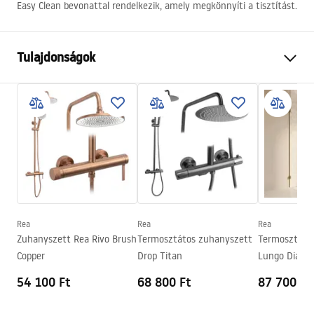
Easy Clean bevonattal rendelkezik, amely megkönnyíti a tisztítást.
Tulajdonságok
Méret (ajtó x fal)
80
Szín
Króm
Kabin típusa
Sarok
A nyitás módja
Összecsukható
Összeszerelés
A zuhanytálcán vagy a padlón
Magasság
1900
mm
Rea
Rea
Rea
A kabin iránya
Univerzális
Zuhanyszett Rea Rivo Brush
Termosztátos zuhanyszett
Termosztáto
Garancia
24 Hónap
Copper
Drop Titan
Lungo Diamo
Easy Clean bevonat
Igen, az üveg egyik oldalán
54 100 Ft
68 800 Ft
87 700 Ft