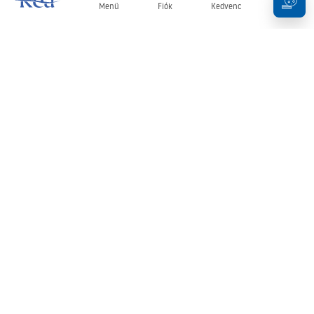
Menü
Fiók
Kedvenc
Kosár
Hírlevél
Legyen naprakész az újdonságokkal és akciókkal!
Feliratkozás
Adatai megadásával és megerősítésével hozzájárul a hírlevél
fogadásához az
Általános Szerződési Feltételekben
meghatározottak szerint.