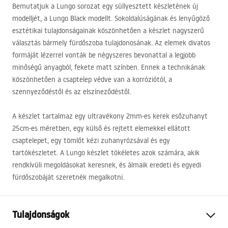
Bemutatjuk a Lungo sorozat egy süllyesztett készletének új
modelljét, a Lungo Black modellt. Sokoldalúságának és lenyűgöző
esztétikai tulajdonságainak köszönhetően a készlet nagyszerű
választás bármely fürdőszoba tulajdonosának. Az elemek divatos
formáját lézerrel vonták be négyszeres bevonattal a legjobb
minőségű anyagból, fekete matt színben. Ennek a technikának
köszönhetően a csaptelep védve van a korróziótól, a
szennyeződéstől és az elszíneződéstől.
A készlet tartalmaz egy ultravékony 2mm-es kerek esőzuhanyt
25cm-es méretben, egy külső és rejtett elemekkel ellátott
csaptelepet, egy tömlőt kézi zuhanyrózsával és egy
tartókészletet. A Lungo készlet tökéletes azok számára, akik
rendkívüli megoldásokat keresnek, és álmaik eredeti és egyedi
fürdőszobáját szeretnék megalkotni.
Tulajdonságok