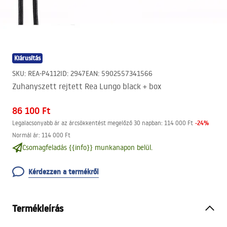
Kiárusítás
SKU
:
REA-P4112
ID
:
2947
EAN
:
5902557341566
Zuhanyszett rejtett Rea Lungo black + box
86 100 Ft
-
24
%
Legalacsonyabb ár az árcsökkentést megelőző 30 napban:
114 000 Ft
Normál ár
:
114 000 Ft
Csomagfeladás {{info}} munkanapon belül.
Kérdezzen a termékről
Termékleírás