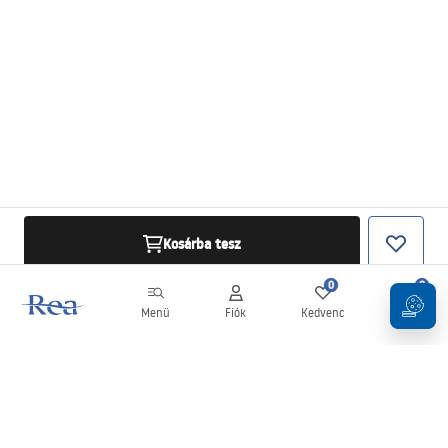
Kosárba tesz
0
0
Menü
Fiók
Kedvenc
Kosár
Hírlevél
Legyen naprakész az újdonságokkal és akciókkal!