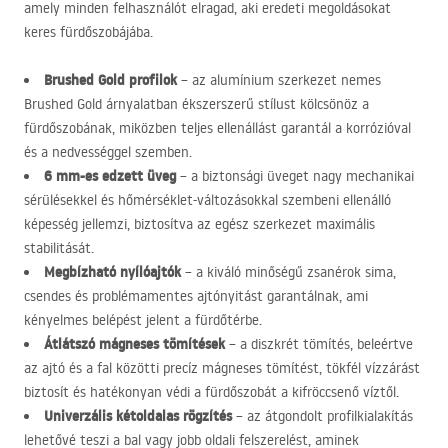
amely minden felhasználót elragad, aki eredeti megoldásokat
keres fürdőszobájába.
Brushed Gold profilok
– az alumínium szerkezet nemes
Brushed Gold árnyalatban ékszerszerű stílust kölcsönöz a
fürdőszobának, miközben teljes ellenállást garantál a korrózióval
és a nedvességgel szemben.
6 mm-es edzett üveg
– a biztonsági üveget nagy mechanikai
sérülésekkel és hőmérséklet-változásokkal szembeni ellenálló
képesség jellemzi, biztosítva az egész szerkezet maximális
stabilitását.
Megbízható nyílóajtók
– a kiváló minőségű zsanérok sima,
csendes és problémamentes ajtónyitást garantálnak, ami
kényelmes belépést jelent a fürdőtérbe.
Átlátszó mágneses tömítések
– a diszkrét tömítés, beleértve
az ajtó és a fal közötti precíz mágneses tömítést, tökfél vízzárást
biztosít és hatékonyan védi a fürdőszobát a kifröccsenő víztől.
Univerzális kétoldalas rögzítés
– az átgondolt profilkialakítás
lehetővé teszi a bal vagy jobb oldali felszerelést, aminek