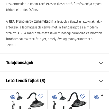
köszönhetően a kabin tökéletesen illeszthető fürdőszobája egyedi
térbeli elrendezéséhez.
REA
Bruno sarok zuhanykabin
A
a legjobb választás azoknak, akik
értékelik a legmagasabb kényelmet, a tartósságot és a modern
dizájnt. A
REA
márka választásával minőségi garanciát és hibátlan
fürdőszobai esztétikát nyer, amely évekig gyönyörködteti a
szemet.
Tulajdonságok
Méret (ajtó x fal)
120x90
Letöltendő fájlok (3)
Szín
Szálcsiszolt arany
Kabin típusa
Sarok
Warunki bezpieczeństwa
Az üveg színe
Átlátszó 6mm
WARUNKI BEZPIECZENSTWA KABINY DRZWI
A nyitás módja
Dönthető
PARAWANY.pdf