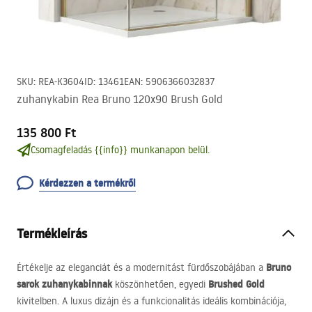
SKU
:
REA-K3604
ID
:
13461
EAN
:
5906366032837
zuhanykabin Rea Bruno 120x90 Brush Gold
135 800 Ft
Csomagfeladás {{info}} munkanapon belül.
Kérdezzen a termékről
Termékleírás
Bruno
Értékelje az eleganciát és a modernitást fürdőszobájában a
sarok zuhanykabinnak
Brushed Gold
köszönhetően, egyedi
kivitelben. A luxus dizájn és a funkcionalitás ideális kombinációja,