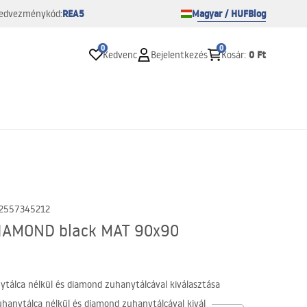
REA5
Magyar / HUF
Blog
edvezménykód:
0
0
0 Ft
Kedvenc
Bejelentkezés
Kosár
:
2557345212
IAMOND black MAT 90x90
tálca nélkül és diamond zuhanytálcával kiválasztása
hanytálca nélkül és diamond zuhanytálcával kiválasztása