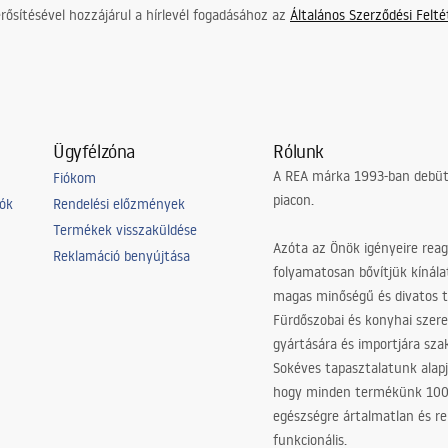
ősítésével hozzájárul a hírlevél fogadásához az
Általános Szerződési Felt
Ügyfélzóna
Rólunk
A REA márka 1993-ban debütá
Fiókom
piacon.
iók
Rendelési előzmények
Termékek visszaküldése
Azóta az Önök igényeire reag
Reklamáció benyújtása
folyamatosan bővítjük kínála
magas minőségű és divatos 
Fürdőszobai és konyhai szer
gyártására és importjára sz
Sokéves tapasztalatunk alapj
hogy minden termékünk 10
egészségre ártalmatlan és re
funkcionális.