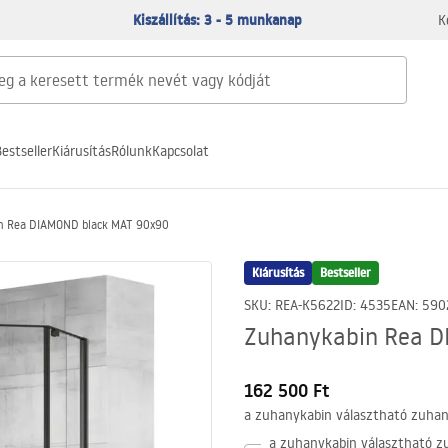
Kiszállítás: 3 - 5 munkanap
K
estseller
Kiárusítás
Rólunk
Kapcsolat
n Rea DIAMOND black MAT 90x90
Kiárusítás
Bestseller
SKU
:
REA-K5622
ID
:
4535
EAN
:
590
Zuhanykabin Rea D
162 500 Ft
a zuhanykabin választható zuhany
a zuhanykabin választható zu