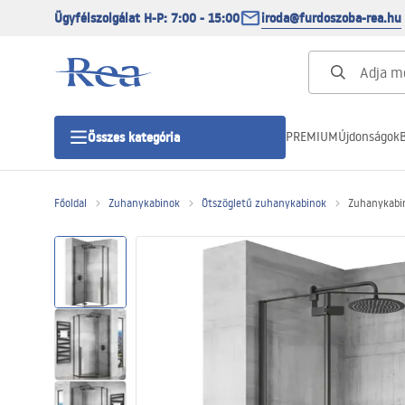
Ügyfélszolgálat H-P: 7:00 - 15:00
iroda@furdoszoba-rea.hu
PREMIUM
Újdonságok
B
Összes kategória
Főoldal
Zuhanykabinok
Ötszögletű zuhanykabinok
Zuhanykabi
Zuhanykabinok
Zuhanyajtó
Zuhanytálcák
Zuhanylefolyók