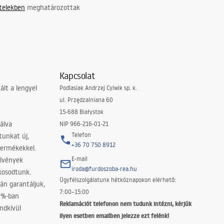
ételekben
meghatározottak
Kapcsolat
lt a lengyel
Podlasiak Andrzej Cylwik sp. k.
ul. Przędzalniana 60
15-688 Białystok
álva
NIP 966-216-01-21
Telefon
tunkat új,
+36 70 750 8912
termékekkel.
E-mail
elvények
iroda@furdoszoba-rea.hu
akosodtunk.
Ügyfélszolgálatunk hétköznapokon elérhető:
án garantáljuk,
7:00–15:00
0%-ban
Reklamációt telefonon nem tudunk intézni, kérjük
ndkívül
ilyen esetben emailben jelezze ezt felénk!