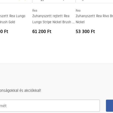
Rea
Rea
szett Rea Lungo
Zuhanyszett rejtett Rea
Zuhanyszett Rea Rivo B
Brush Gold
Lungo Stripe Nickel Brush +
Nickel
box
0 Ft
61 200 Ft
53 300 Ft
nságokkal és akciókkal!