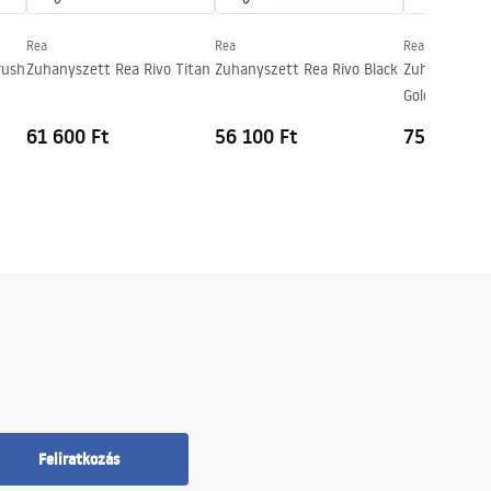
Rea
Rea
Rea
rush
Zuhanyszett Rea Rivo Titan
Zuhanyszett Rea Rivo Black
Zuhanyszett 
Gold
61 600 Ft
56 100 Ft
75 100 Ft
Feliratkozás