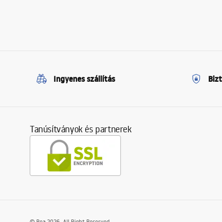
Ingyenes szállítás
Biz
Tanúsítványok és partnerek
©
Rea
2026
. All Right Reserved.