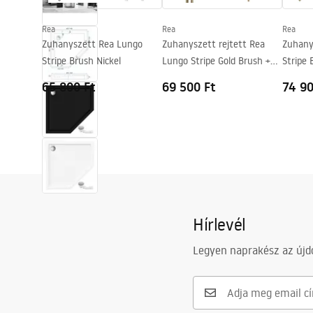
Easy Clean bevonat
igen
Rea
Rea
Rea
Zuhanyszett Rea Lungo
Zuhanyszett rejtett Rea
Zuhany
Stripe Brush Nickel
Lungo Stripe Gold Brush +
Stripe 
box
65 800 Ft
69 500 Ft
74 90
Hírlevél
Legyen naprakész az újdo