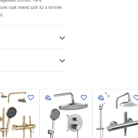
magasabb szinten. Ha a
unk csak neked szól. Ez a termék
t.
mm
cán vagy a padlón