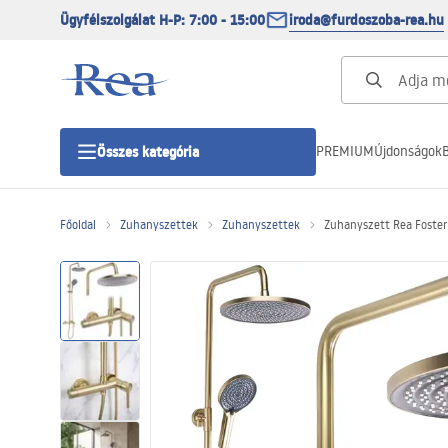
Ügyfélszolgálat H-P: 7:00 - 15:00
iroda@furdoszoba-rea.hu
PREMIUM
Újdonságok
B
Összes kategória
Főoldal
Zuhanyszettek
Zuhanyszettek
Zuhanyszett Rea Foster
Zuhanykabinok
Zuhanyajtó
Zuhanytálcák
Zuhanylefolyók