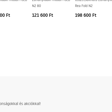
N2 80
Rea Fold N2
00 Ft
121 600 Ft
198 600 Ft
nságokkal és akciókkal!