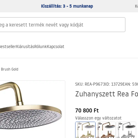
Kiszállítás: 3 - 5 munkanap
K
estseller
Kiárusítás
Rólunk
Kapcsolat
 Brush Gold
SKU
:
REA-P9673
ID
:
13729
EAN
:
59
Zuhanyszett Rea Fo
70 800 Ft
Válasszon egy változatot