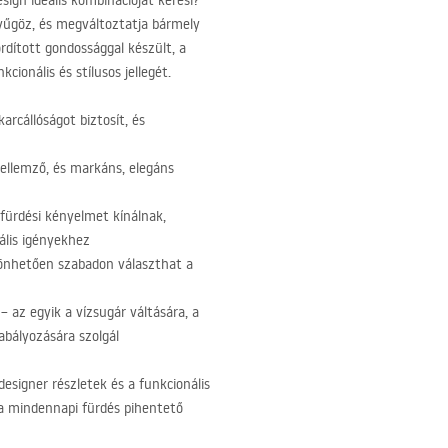
ign ideális kombinációját keresi?
nyűgöz, és megváltoztatja bármely
rdított gondossággal készült, a
ionális és stílusos jellegét.
karcállóságot biztosít, és
jellemző, és markáns, elegáns
fürdési kényelmet kínálnak,
ális igényekhez
önhetően szabadon választhat a
t – az egyik a vízsugár váltására, a
bályozására szolgál
designer részletek és a funkcionális
 a mindennapi fürdés pihentető