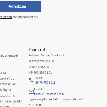
Feliratkozás
ételekben
meghatározottak
Kapcsolat
lt a lengyel
Podlasiak Andrzej Cylwik sp. k.
ul. Przędzalniana 60
15-688 Białystok
álva
NIP 966-216-01-21
Telefon
tunkat új,
+36 70 750 8912
termékekkel.
E-mail
elvények
iroda@furdoszoba-rea.hu
akosodtunk.
Ügyfélszolgálatunk hétköznapokon elérhető:
án garantáljuk,
7:00–15:00