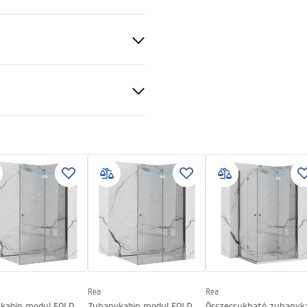
 arany
BS
ciális feltételek
nty_Terms_and_Conditions_
s_-_5.pdf
gnacja
nacja.pdf
Rea
Rea
kabin modul FOLD
Zuhanykabin modul FOLD
Összecsukható zuhanyk