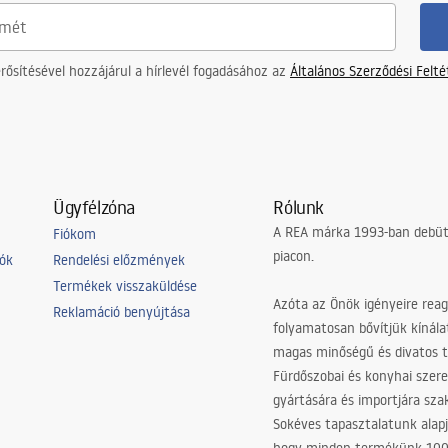
ősítésével hozzájárul a hírlevél fogadásához az
Általános Szerződési Felt
Ügyfélzóna
Rólunk
A REA márka 1993-ban debütá
Fiókom
piacon.
iók
Rendelési előzmények
Termékek visszaküldése
Azóta az Önök igényeire reag
Reklamáció benyújtása
folyamatosan bővítjük kínála
magas minőségű és divatos 
Fürdőszobai és konyhai szer
gyártására és importjára sz
Sokéves tapasztalatunk alapj