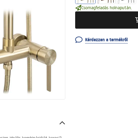
Csomagfeladás holnapután.
Kérdezzen a termékről