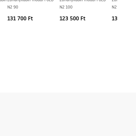
N2 90
N2 100
N2 110
131 700 Ft
123 500 Ft
131 100 F