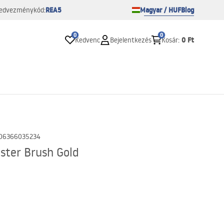
REA5
Magyar / HUF
Blog
edvezménykód:
0
0
0 Ft
Kedvenc
Bejelentkezés
Kosár
:
06366035234
ster Brush Gold