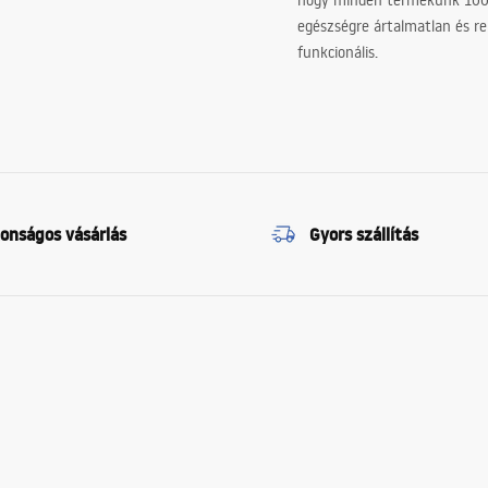
hogy minden termékünk 10
egészségre ártalmatlan és re
funkcionális.
tonságos vásárlás
Gyors szállítás