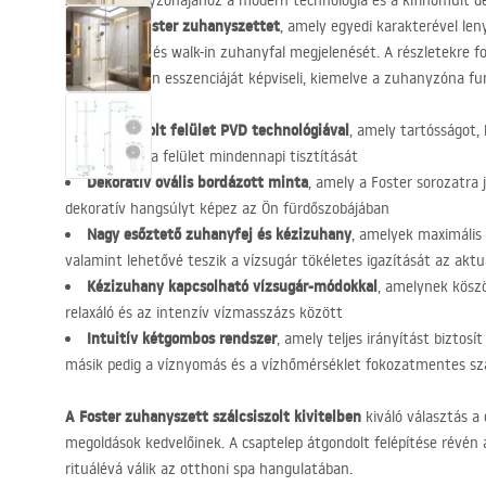
Az Ön zuhanyzónájához a modern technológia és a kifinomult des
Foster zuhanyszettet
Válassza a
, amely egyedi karakterével le
zuhanykabin és walk-in zuhanyfal megjelenését. A részletekre fo
modern design esszenciáját képviseli, kiemelve a zuhanyzóna funkc
Szálcsiszolt felület
PVD
technológiával
, amely tartósságot, 
megkönnyíti a felület mindennapi tisztítását
Dekoratív ovális bordázott minta
, amely a Foster sorozatra 
dekoratív hangsúlyt képez az Ön fürdőszobájában
Nagy esőztető zuhanyfej és kézizuhany
, amelyek maximális 
valamint lehetővé teszik a vízsugár tökéletes igazítását az aktu
Kézizuhany kapcsolható vízsugár-módokkal
, amelynek kösz
relaxáló és az intenzív vízmasszázs között
Intuitív kétgombos rendszer
, amely teljes irányítást biztosí
másik pedig a víznyomás és a vízhőmérséklet fokozatmentes sza
A Foster zuhanyszett szálcsiszolt kivitelben
kiváló választás a 
megoldások kedvelőinek. A csaptelep átgondolt felépítése révén
rituálévá válik az otthoni spa hangulatában.