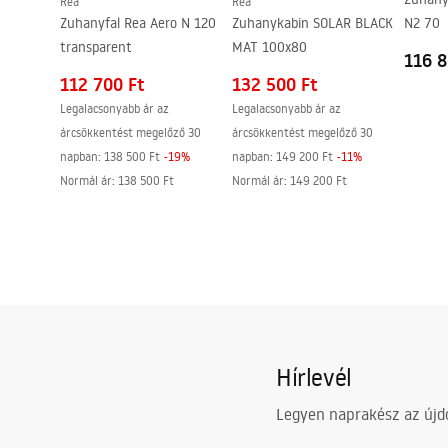
Rea
Rea
A vízcsatlakozások távolsága
150
mm
Zuhanyfal Rea Aero N 120
Zuhanykabin SOLAR BLACK
N2 70
Garancia
5 Év
transparent
MAT 100x80
116 8
112 700 Ft
132 500 Ft
Legalacsonyabb ár az
Legalacsonyabb ár az
árcsökkentést megelőző 30
árcsökkentést megelőző 30
napban:
138 500 Ft
-
19
%
napban:
149 200 Ft
-
11
%
Normál ár
:
138 500 Ft
Normál ár
:
149 200 Ft
Hírlevél
Legyen naprakész az újdo