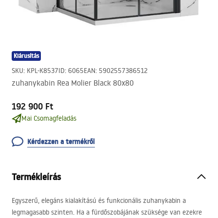
Kiárusítás
SKU
:
KPL-K8537
ID
:
6065
EAN
:
5902557386512
zuhanykabin Rea Molier Black 80x80
192 900 Ft
Mai Csomagfeladás
Kérdezzen a termékről
Termékleírás
Egyszerű, elegáns kialakítású és funkcionális zuhanykabin a
legmagasabb szinten. Ha a fürdőszobájának szüksége van ezekre