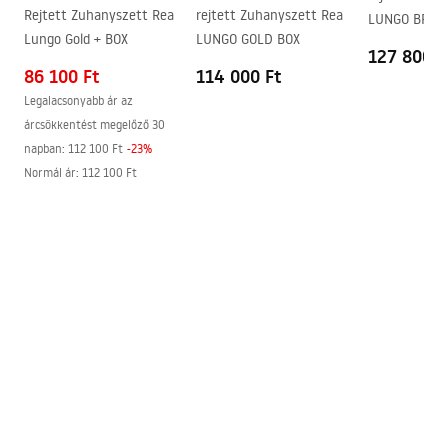
Easy Clean bevonat
Igen, az üveg egyik oldalán
Rejtett Zuhanyszett Rea
rejtett Zuhanyszett Rea
Lungo Gold + BOX
LUNGO GOLD BOX
127 800 F
86 100 Ft
114 000 Ft
Legalacsonyabb ár az
árcsökkentést megelőző 30
napban:
112 100 Ft
-
23
%
Normál ár
:
112 100 Ft