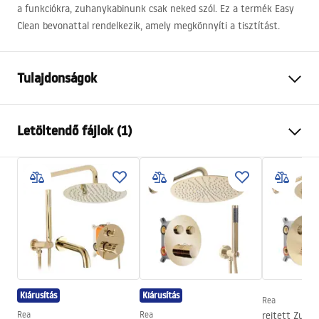
a funkciókra, zuhanykabinunk csak neked szól. Ez a termék Easy
Clean bevonattal rendelkezik, amely megkönnyíti a tisztítást.
Tulajdonságok
Méret (ajtó x fal)
80x80
Letöltendő fájlok (1)
Szín
Fekete
Kabin típusa
Sarok
shower manual
Az üveg színe
Átlátszó 6mm
shower manual.pdf
A nyitás módja
Összecsukható
Összeszerelés
A zuhanytálcán vagy a padlón
Magasság
1900
mm
A kabin iránya
Univerzális
Kiárusítás
Kiárusítás
Garancia
24 Hónap
Rea
Rea
Rea
rejtett Zuha