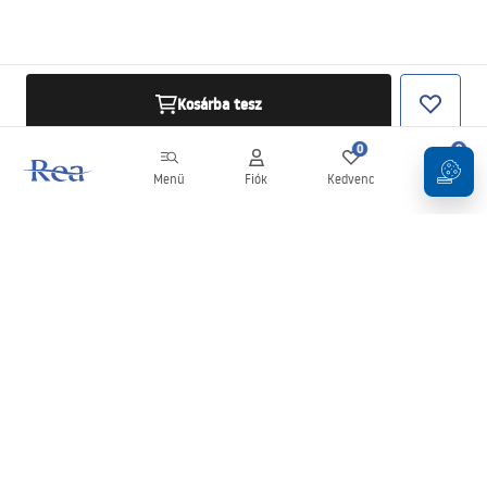
Kosárba tesz
0
0
Menü
Fiók
Kedvenc
Kosár
Hírlevél
Legyen naprakész az újdonságokkal és akciókkal!
Feliratkozás