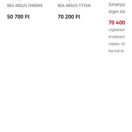
Easy Clean bevonat
Igen, az üveg egyik oldalán
Zuhanyszett 
REA ARGUS CHROME
REA ARGUS TYTAN
Argon Gold +
50 700 Ft
70 200 Ft
70 400 Ft
Legalacsonyabb
árcsökkentést 
napban:
92 100
Normál ár
:
92 