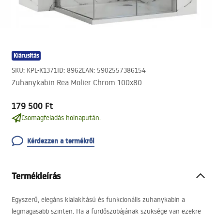
Kiárusítás
SKU
:
KPL-K1371
ID
:
8962
EAN
:
5902557386154
Zuhanykabin Rea Molier Chrom 100x80
179 500 Ft
Csomagfeladás holnapután.
Kérdezzen a termékről
Termékleírás
Egyszerű, elegáns kialakítású és funkcionális zuhanykabin a
legmagasabb szinten. Ha a fürdőszobájának szüksége van ezekre