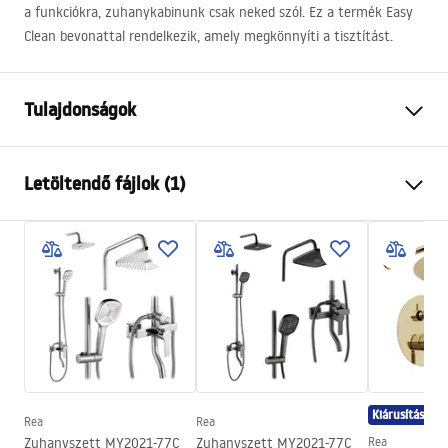
a funkciókra, zuhanykabinunk csak neked szól. Ez a termék Easy
Clean bevonattal rendelkezik, amely megkönnyíti a tisztítást.
Tulajdonságok
Méret (ajtó x fal)
100x80
Letöltendő fájlok (1)
Szín
Króm
Kabin típusa
Sarok
shower manual
Az üveg színe
Átlátszó 6mm
shower manual.pdf
A nyitás módja
Összecsukható
Összeszerelés
A zuhanytálcán vagy a padlón
Magasság
1900
mm
A kabin iránya
Univerzális
Kiárusítás
Garancia
24 Hónap
Rea
Rea
Zuhanyszett MY2021-77C
Zuhanyszett MY2021-77C
Rea