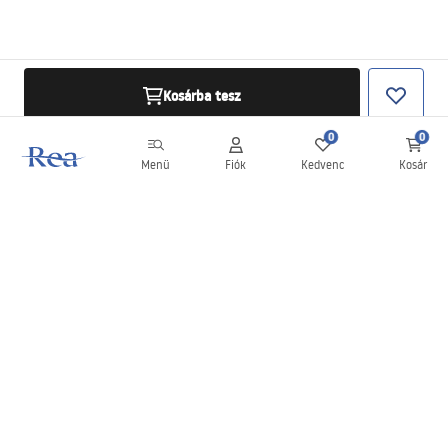
Kosárba tesz
0
0
Menü
Fiók
Kedvenc
Kosár
Hírlevél
Legyen naprakész az újdonságokkal és akciókkal!
Feliratkozás