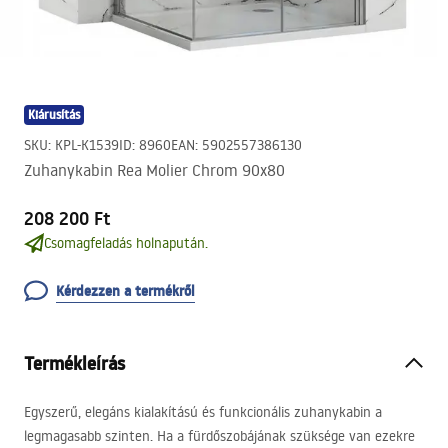
Kiárusítás
SKU
:
KPL-K1539
ID
:
8960
EAN
:
5902557386130
Zuhanykabin Rea Molier Chrom 90x80
208 200 Ft
Csomagfeladás holnapután.
Kérdezzen a termékről
Termékleírás
Egyszerű, elegáns kialakítású és funkcionális zuhanykabin a
legmagasabb szinten. Ha a fürdőszobájának szüksége van ezekre