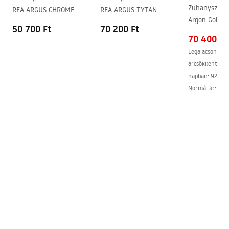
Easy Clean bevonat
Igen, az üveg egyik oldalán
Zuhanyszett 
REA ARGUS CHROME
REA ARGUS TYTAN
Argon Gold +
50 700 Ft
70 200 Ft
70 400 Ft
Legalacsonyabb
árcsökkentést 
napban:
92 100
Normál ár
:
92 