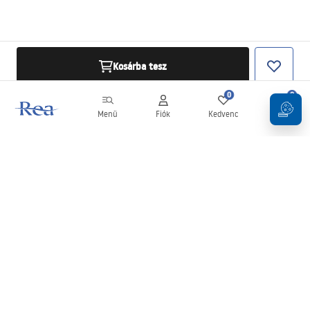
Kosárba tesz
0
0
Menü
Fiók
Kedvenc
Kosár
Hírlevél
Legyen naprakész az újdonságokkal és akciókkal!
Feliratkozás