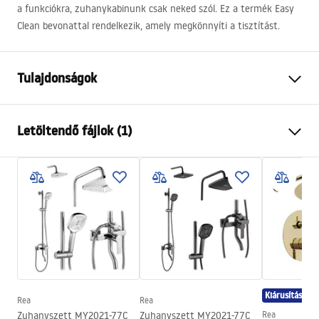
a funkciókra, zuhanykabinunk csak neked szól. Ez a termék Easy
Clean bevonattal rendelkezik, amely megkönnyíti a tisztítást.
Tulajdonságok
Méret (ajtó x fal)
90x80
Letöltendő fájlok (1)
Szín
Króm
Kabin típusa
Sarok
shower manual
Az üveg színe
Átlátszó 6mm
shower manual.pdf
A nyitás módja
Összecsukható
Összeszerelés
A zuhanytálcán vagy a padlón
Magasság
1900
mm
A kabin iránya
Univerzális
Kiárusítás
Garancia
24 Hónap
Rea
Rea
Zuhanyszett MY2021-77C
Zuhanyszett MY2021-77C
Rea