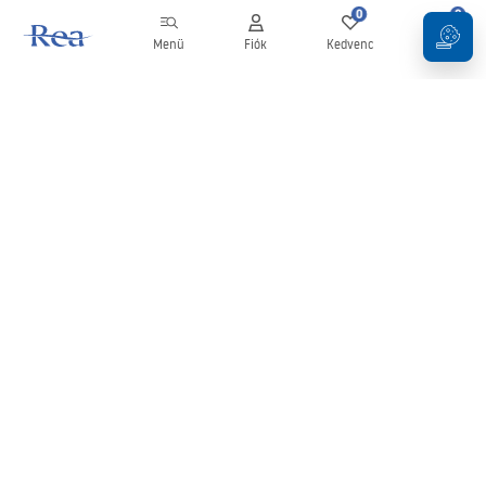
0
0
Menü
Fiók
Kedvenc
Kosár
Hírlevél
Legyen naprakész az újdonságokkal és akciókkal!
Feliratkozás
Adatai megadásával és megerősítésével hozzájárul a hírlevél
fogadásához az
Általános Szerződési Feltételekben
meghatározottak szerint.