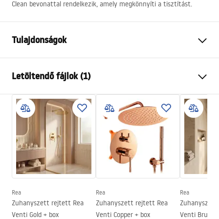
Clean bevonattal rendelkezik, amely megkönnyíti a tisztítást.
Tulajdonságok
Szín
Szálcsiszolt arany
Letöltendő fájlok (1)
Kabin típusa
Sarok
Az üveg színe
Átlátszó 6mm
Manual
A nyitás módja
Tolható
Instrukcja Kabiny Montana.pdf
Összeszerelés
A zuhanytálcán vagy a padlón
Magasság
2005
mm
A kabin iránya
Univerzális
Garancia
24 Hónap
Easy Clean bevonat
Igen, az üveg egyik oldalán
Rea
Rea
Rea
Zuhanyszett rejtett Rea
Zuhanyszett rejtett Rea
Zuhanyszett 
Venti Gold + box
Venti Copper + box
Venti Brush 