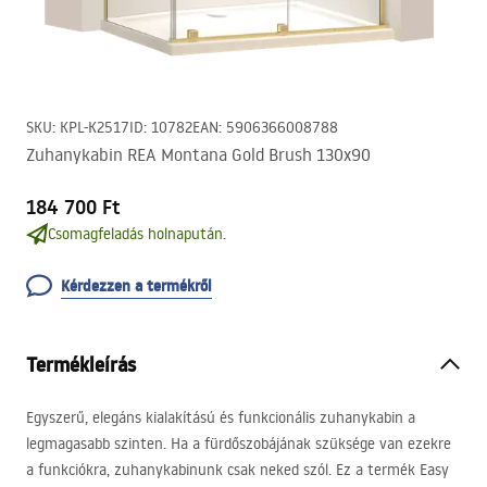
SKU
:
KPL-K2517
ID
:
10782
EAN
:
5906366008788
Zuhanykabin REA Montana Gold Brush 130x90
184 700 Ft
Csomagfeladás holnapután.
Kérdezzen a termékről
Termékleírás
Egyszerű, elegáns kialakítású és funkcionális zuhanykabin a
legmagasabb szinten. Ha a fürdőszobájának szüksége van ezekre
a funkciókra, zuhanykabinunk csak neked szól. Ez a termék Easy