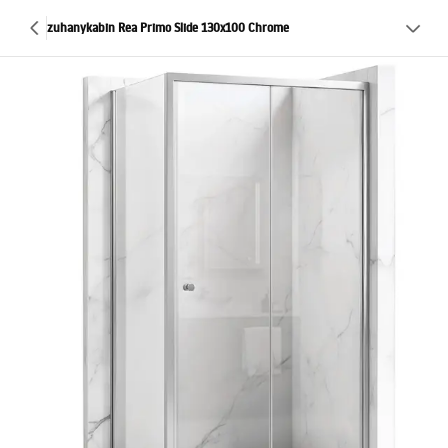
zuhanykabin Rea Primo Slide 130x100 Chrome