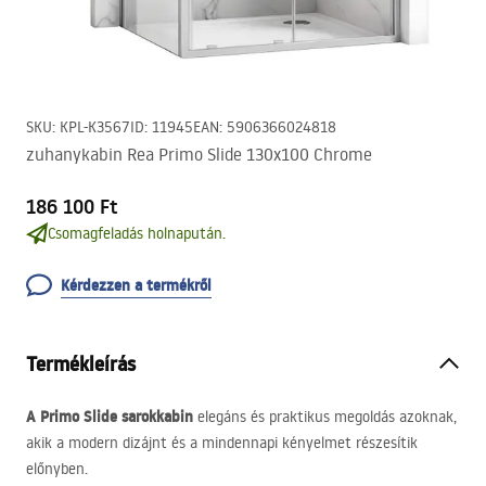
SKU
:
KPL-K3567
ID
:
11945
EAN
:
5906366024818
zuhanykabin Rea Primo Slide 130x100 Chrome
186 100 Ft
Csomagfeladás holnapután.
Kérdezzen a termékről
Termékleírás
A Primo Slide sarokkabin
elegáns és praktikus megoldás azoknak,
akik a modern dizájnt és a mindennapi kényelmet részesítik
előnyben.