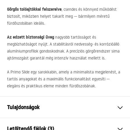
Görgős tolóajtókkal felszerelve
, csendes és könnyed működést
biztosít, miközben helyet takarít meg — bármilyen méretű
fürdőszobában ideális.
Az edzett biztonsági üveg
nagyobb tartósságot és
megbízhatóságot nyújt. A stabilitásról nedvesség- és korrózióálló
alumíniumprofilok gondoskodnak. A precíziós görgőrendszer sima
ajtómozgást garantál még intenzív használat mellett is.
A Primo Slide egy sarokkabin, amely a minimalista megjelenést, a
tartós anyagokat és a maximális funkcionalitást egyesíti —
elegáns és praktikus eleme minden fürdőszobának.
Tulajdonságok
Méret (ajtó x fal)
130x100
Letöltendő fájlok (3)