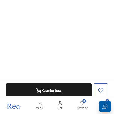
Kosárba tesz
0
0
Menü
Fiók
Kedvenc
Kosár