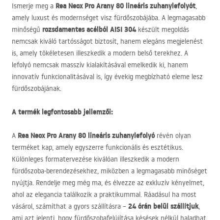
Rea Neox Pro Arany 80 lineáris zuhanylefolyót
Ismerje meg a
,
amely luxust és modernséget visz fürdőszobájába. A legmagasabb
rozsdamentes acélból
AISI
304
minőségű
készült megoldás
nemcsak kiváló tartósságot biztosít, hanem elegáns megjelenést
is, amely tökéletesen illeszkedik a modern belső terekhez. A
lefolyó nemcsak masszív kialakításával emelkedik ki, hanem
innovatív funkcionalitásával is, így évekig megbízható eleme lesz
fürdőszobájának.
A termék legfontosabb jellemzői:
Rea Neox Pro Arany 80 lineáris zuhanylefolyó
A
révén olyan
terméket kap, amely egyszerre funkcionális és esztétikus.
Különleges formatervezése kiválóan illeszkedik a modern
fürdőszoba-berendezésekhez, miközben a legmagasabb minőséget
nyújtja. Rendelje meg még ma, és élvezze az exkluzív kényelmet,
ahol az elegancia találkozik a praktikummal. Ráadásul ha most
24 órán belül szállítjuk
vásárol, számíthat a gyors szállításra –
,
ami azt jelenti, hogy fürdőszobafelújítása késések nélkül haladhat.