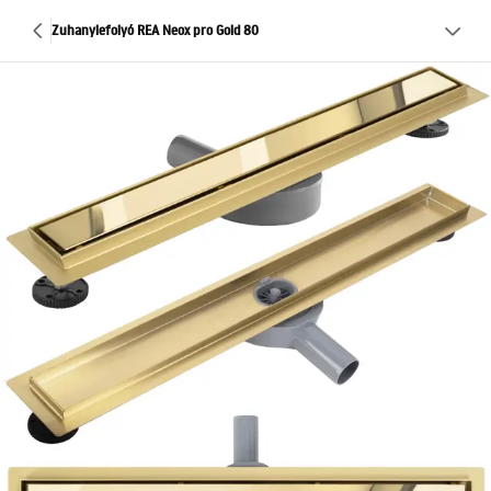
Zuhanylefolyó REA Neox pro Gold 80