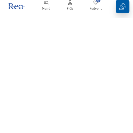
0
0
Menü
Fiók
Kedvenc
Kosár
Hírlevél
Legyen naprakész az újdonságokkal és akciókkal!
Feliratkozás
Adatai megadásával és megerősítésével hozzájárul a hírlevél
fogadásához az
Általános Szerződési Feltételekben
meghatározottak szerint.