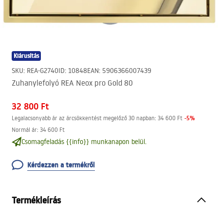
Kiárusítás
SKU
:
REA-G2740
ID
:
10848
EAN
:
5906366007439
Zuhanylefolyó REA Neox pro Gold 80
32 800 Ft
-
5
%
Legalacsonyabb ár az árcsökkentést megelőző 30 napban:
34 600 Ft
Normál ár
:
34 600 Ft
Csomagfeladás {{info}} munkanapon belül.
Kérdezzen a termékről
Termékleírás