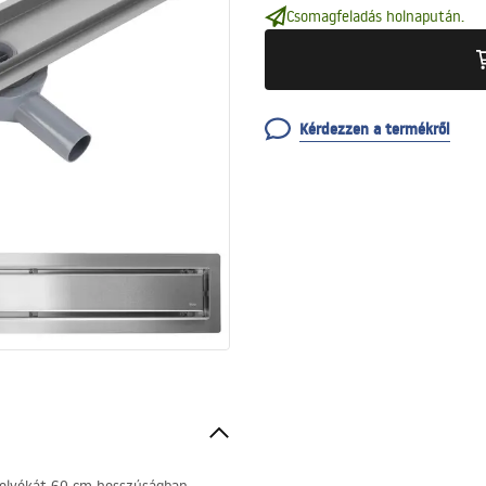
Csomagfeladás holnapután.
Kérdezzen a termékről