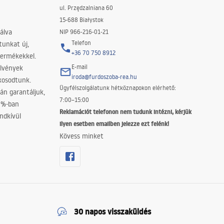
ul. Przędzalniana 60
15-688 Białystok
álva
NIP 966-216-01-21
Telefon
tunkat új,
+36 70 750 8912
termékekkel.
E-mail
elvények
iroda@furdoszoba-rea.hu
akosodtunk.
Ügyfélszolgálatunk hétköznapokon elérhető:
án garantáljuk,
7:00–15:00
0%-ban
Reklamációt telefonon nem tudunk intézni, kérjük
ndkívül
ilyen esetben emailben jelezze ezt felénk!
Kövess minket
30 napos visszaküldés