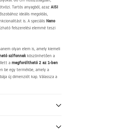
folyókát 60 cm hosszúságban,
AISI
ötvözi. Tartós anyagból, azaz
dőszobához ideális megoldás,
Nano
ionalitást is. A speciális
ízható felszerelési elemmé teszi
hanem olyan elem is, amely kiemeli
ható szifonnak
köszönhetően a
megfordítható 2 az 1-ben
llett a
en be egy termékbe, amely a
obája új dimenziót kap. Válassza a
os
forgatható