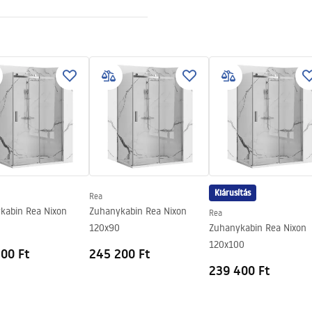
zsdamentes acél
 acél
2 az 1-ben
z acélszerkezetre, 24 hónap az
részekre
Kiárusítás
Rea
kabin Rea Nixon
Zuhanykabin Rea Nixon
Rea
0
120x90
Zuhanykabin Rea Nixon
120x100
00 Ft
245 200 Ft
239 400 Ft