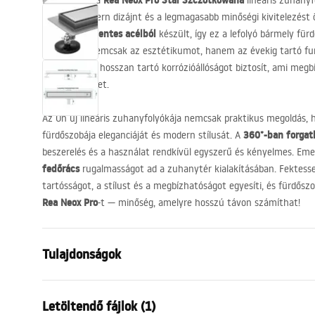
Rea Neox Pro Stal Szczotkowana
Bemutatjuk a
lineáris zuhany
amely a modern dizájnt és a legmagasabb minőségi kivitelezést 
304 rozsdamentes acélból
készült, így ez a lefolyó bármely für
garantálva nemcsak az esztétikumot, hanem az évekig tartó funkc
Flex bevonat
hosszan tartó korrózióállóságot biztosít, ami megb
ezt a terméket.
Az Ön új lineáris zuhanyfolyókája nemcsak praktikus megoldás, 
360°-ban forgat
fürdőszobája eleganciáját és modern stílusát. A
beszerelés és a használat rendkívül egyszerű és kényelmes. Eme
fedőrács
rugalmasságot ad a zuhanytér kialakításában. Fektess
tartósságot, a stílust és a megbízhatóságot egyesíti, és fürdősz
Rea Neox Pro
-t — minőség, amelyre hosszú távon számíthat!
Tulajdonságok
A lefolyó típusa
Hagyomány
Letöltendő fájlok (1)
Szifon típusa
360 ° -ban 