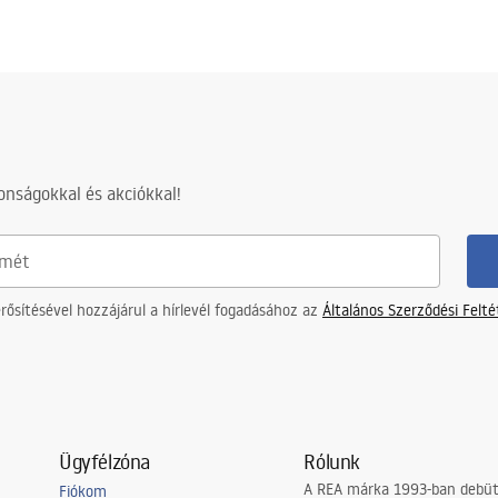
nságokkal és akciókkal!
ősítésével hozzájárul a hírlevél fogadásához az
Általános Szerződési Felt
Ügyfélzóna
Rólunk
A REA márka 1993-ban debütá
Fiókom