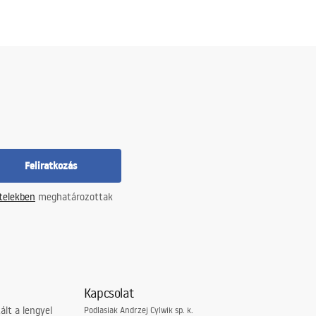
Feliratkozás
ételekben
meghatározottak
Kapcsolat
lt a lengyel
Podlasiak Andrzej Cylwik sp. k.