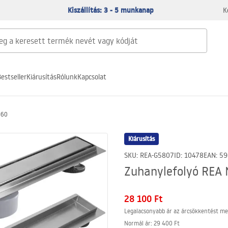
Kiszállítás: 3 - 5 munkanap
K
estseller
Kiárusítás
Rólunk
Kapcsolat
 60
Kiárusítás
SKU
:
REA-G5807
ID
:
10478
EAN
:
59
Zuhanylefolyó REA 
28 100 Ft
Legalacsonyabb ár az árcsökkentést me
Normál ár
:
29 400 Ft