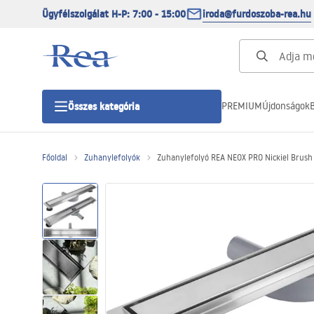
Ügyfélszolgálat H-P: 7:00 - 15:00
iroda@furdoszoba-rea.hu
PREMIUM
Újdonságok
B
Összes kategória
Főoldal
Zuhanylefolyók
Zuhanylefolyó REA NEOX PRO Nickiel Brush
Zuhanykabinok
Zuhanyajtó
Zuhanytálcák
Zuhanylefolyók