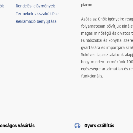
piacon.
iók
Rendelési előzmények
Termékek visszaküldése
Azóta az Önök igényeire reag
Reklamáció benyújtása
folyamatosan bővítjük kínála
magas minőségű és divatos 
Fürdőszobai és konyhai szer
gyártására és importjára sz
Sokéves tapasztalatunk alapj
hogy minden termékünk 10
egészségre ártalmatlan és re
funkcionális.
tonságos vásárlás
Gyors szállítás