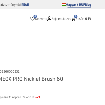
REA5
Magyar / HUF
Blog
edvezménykód:
0
0
0 Ft
Kedvenc
Bejelentkezés
Kosár
:
06366000331
NEOX PRO Nickiel Brush 60
-
4
%
gelőző 30 napban:
29 400 Ft