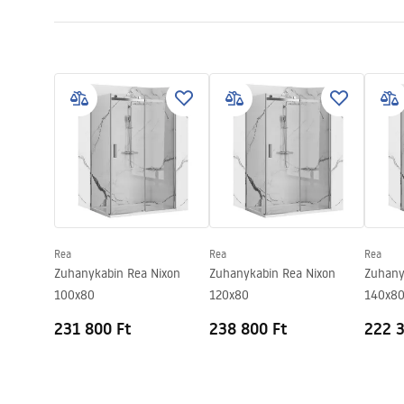
A lefolyó hossza (cm)
60
Telepítési utasítások
A lefolyó anyaga
AISI 304 ro
LINEAR-3.pdf
Szín
Szálcsiszolt
Borítás típusa
Kétoldalas 
Áteresztőképesség
0,45 l/s
Bevonat
Nano Flex
Garancia
120 hónap a
egyéb alkat
Rea
Rea
Rea
Zuhanykabin Rea Nixon
Zuhanykabin Rea Nixon
Zuhany
100x80
120x80
140x8
231 800 Ft
238 800 Ft
222 3