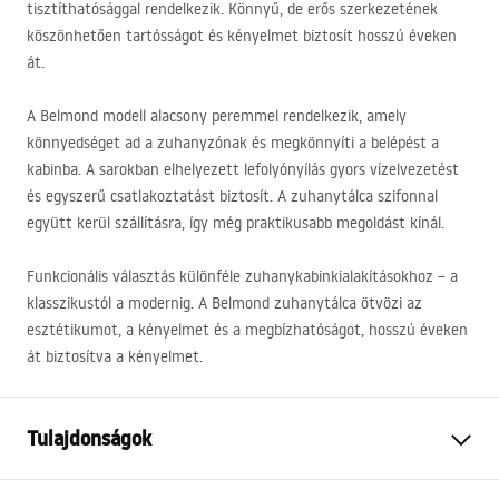
tisztíthatósággal rendelkezik. Könnyű, de erős szerkezetének
köszönhetően tartósságot és kényelmet biztosít hosszú éveken
át.
A Belmond modell alacsony peremmel rendelkezik, amely
könnyedséget ad a zuhanyzónak és megkönnyíti a belépést a
kabinba. A sarokban elhelyezett lefolyónyílás gyors vízelvezetést
és egyszerű csatlakoztatást biztosít. A zuhanytálca szifonnal
együtt kerül szállításra, így még praktikusabb megoldást kínál.
Funkcionális választás különféle zuhanykabinkialakításokhoz – a
klasszikustól a modernig. A Belmond zuhanytálca ötvözi az
esztétikumot, a kényelmet és a megbízhatóságot, hosszú éveken
át biztosítva a kényelmet.
Tulajdonságok
Szín
Fehér