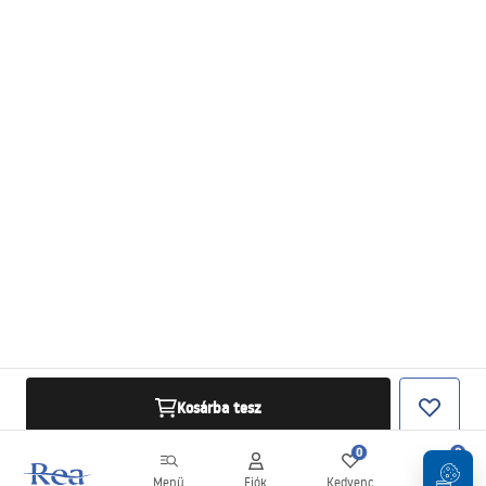
Kosárba tesz
0
0
Menü
Fiók
Kedvenc
Kosár