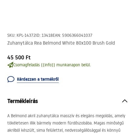
SKU
:
KPL-14372
ID
:
13418
EAN
:
5906366041037
Zuhanytálca Rea Belmond White 80x100 Brush Gold
45 500 Ft
Csomagfeladás {{info}} munkanapon belül.
Kérdezzen a termékről
Termékleírás
A Belmond akril zuhanytálca masszív és elegáns megoldás, amely
tökéletesen illik bármely modern fürdőszobába. Magas minőségű
akrilból készült, sima felülettel, nedvességállósággal és könnyű