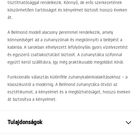
tisztíthatósággal rendelkezik. Könnyű, de erős szerkezetének
köszönhetően tartósságot és kényelmet biztosít hosszú éveken
át.
A Belmond modell alacsony peremmel rendelkezik, amely
könnyedséget ad a zuhanyzónak és megkönnyíti a belépést a
kabinba. A sarokban elhelyezett lefolyónyílás gyors vízelvezetést
és egyszerű csatlakoztatást biztosít. A zuhanytálca szifonnal
együtt kerül szállításra, így még praktikusabb megoldást kínál.
Funkcionális választás különféle zuhanykabinkialakításokhoz – a
klasszikustól a modernig. A Belmond zuhanytálca ötvözi az
esztétikumot, a kényelmet és a megbízhatóságot, hosszú éveken
át biztosítva a kényelmet.
Tulajdonságok
Szín
Fehér