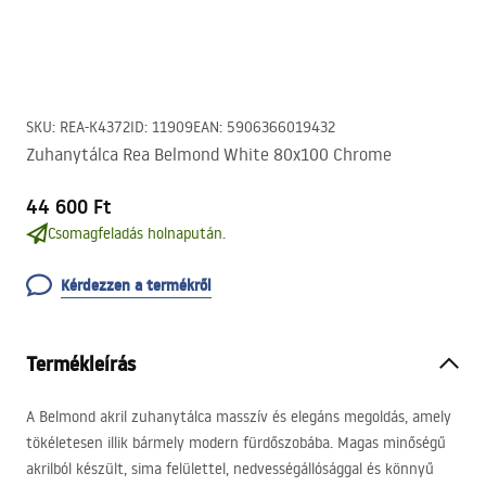
SKU
:
REA-K4372
ID
:
11909
EAN
:
5906366019432
Zuhanytálca Rea Belmond White 80x100 Chrome
44 600 Ft
Csomagfeladás holnapután.
Kérdezzen a termékről
Termékleírás
A Belmond akril zuhanytálca masszív és elegáns megoldás, amely
tökéletesen illik bármely modern fürdőszobába. Magas minőségű
akrilból készült, sima felülettel, nedvességállósággal és könnyű