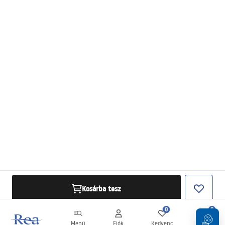
Kosárba tesz
0
0
Menü
Fiók
Kedvenc
Kosár