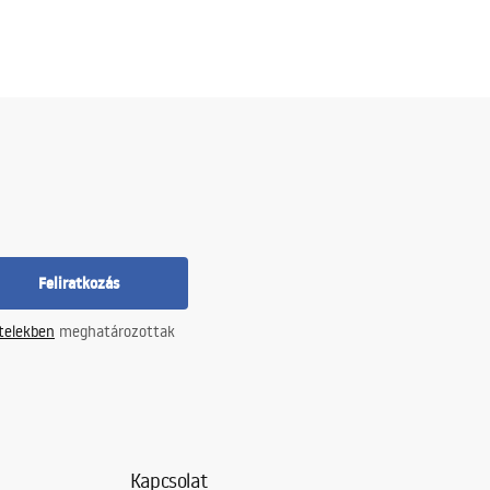
Feliratkozás
ételekben
meghatározottak
Kapcsolat