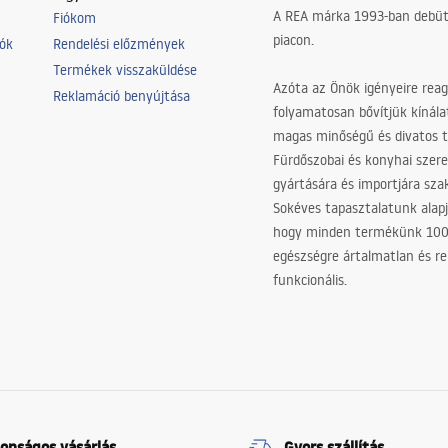
A REA márka 1993-ban debütá
Fiókom
piacon.
iók
Rendelési előzmények
Termékek visszaküldése
Azóta az Önök igényeire reag
Reklamáció benyújtása
folyamatosan bővítjük kínála
magas minőségű és divatos 
Fürdőszobai és konyhai szer
gyártására és importjára sz
Sokéves tapasztalatunk alapj
hogy minden termékünk 10
egészségre ártalmatlan és re
funkcionális.
tonságos vásárlás
Gyors szállítás