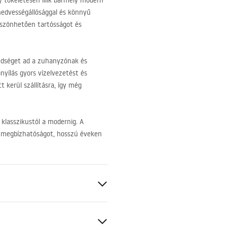
 tökéletesen illik bármely modern
 nedvességállósággal és könnyű
öszönhetően tartósságot és
edséget ad a zuhanyzónak és
nyílás gyors vízelvezetést és
 kerül szállításra, így még
 klasszikustól a modernig. A
a megbízhatóságot, hosszú éveken