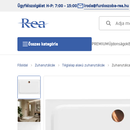
Ügyfélszolgálat H-P: 7:00 - 15:00
iroda@furdoszoba-rea.hu
PREMIUM
Újdonságok
B
Összes kategória
Főoldal
Zuhanytálcák
Téglalap alakú zuhanytálcák
Zuhanytálc
Zuhanykabinok
Zuhanyajtó
Zuhanytálcák
Zuhanylefolyók