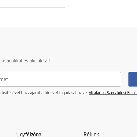
nságokkal és akciókkal!
ősítésével hozzájárul a hírlevél fogadásához az
Általános Szerződési Felt
Ügyfélzóna
Rólunk