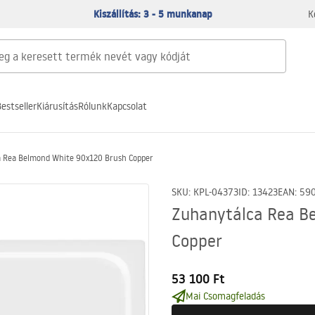
Kiszállítás: 3 - 5 munkanap
K
estseller
Kiárusítás
Rólunk
Kapcsolat
a Rea Belmond White 90x120 Brush Copper
SKU
:
KPL-04373
ID
:
13423
EAN
:
59
Zuhanytálca Rea B
Copper
53 100 Ft
Mai Csomagfeladás