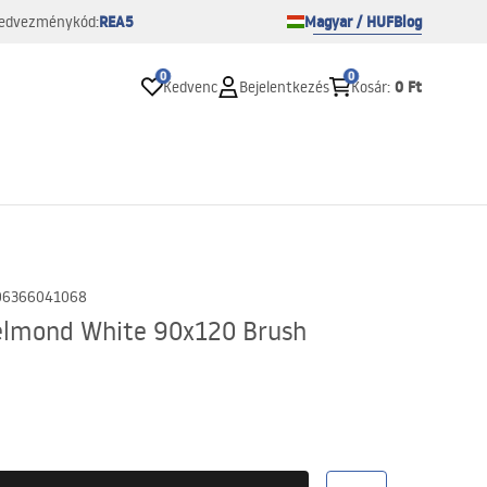
REA5
Magyar / HUF
Blog
edvezménykód:
0
0
0 Ft
Kedvenc
Bejelentkezés
Kosár
:
06366041068
elmond White 90x120 Brush