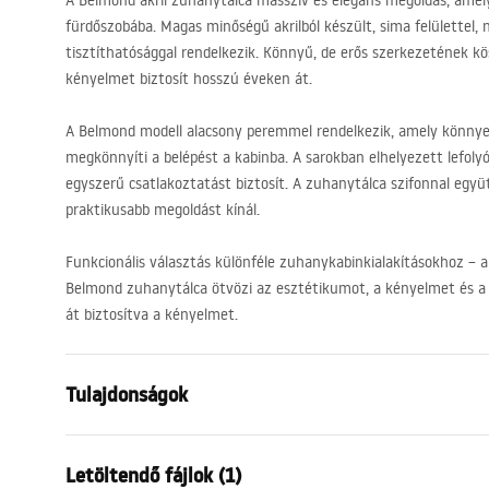
A Belmond akril zuhanytálca masszív és elegáns megoldás, amely
fürdőszobába. Magas minőségű akrilból készült, sima felülettel,
tisztíthatósággal rendelkezik. Könnyű, de erős szerkezetének k
kényelmet biztosít hosszú éveken át.
A Belmond modell alacsony peremmel rendelkezik, amely könny
megkönnyíti a belépést a kabinba. A sarokban elhelyezett lefolyó
egyszerű csatlakoztatást biztosít. A zuhanytálca szifonnal együtt
praktikusabb megoldást kínál.
Funkcionális választás különféle zuhanykabinkialakításokhoz – a
Belmond zuhanytálca ötvözi az esztétikumot, a kényelmet és 
át biztosítva a kényelmet.
Tulajdonságok
Szín
Fehér
Letöltendő fájlok (1)
Anyag
Akril