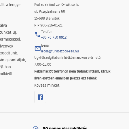
lt a lengyel
Podlasiak Andrzej Cylwik sp. k.
ul. Przędzalniana 60
15-688 Białystok
álva
NIP 966-216-01-21
Telefon
tunkat új,
+36 70 750 8912
termékekkel.
E-mail
elvények
iroda@furdoszoba-rea.hu
akosodtunk.
Ügyfélszolgálatunk hétköznapokon elérhető:
án garantáljuk,
7:00–15:00
0%-ban
Reklamációt telefonon nem tudunk intézni, kérjük
ndkívül
ilyen esetben emailben jelezze ezt felénk!
Kövess minket
30 napos visszaküldés