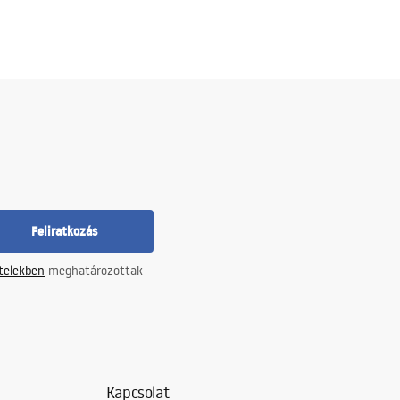
Feliratkozás
ételekben
meghatározottak
Kapcsolat