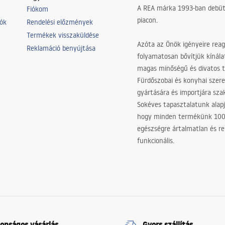
A REA márka 1993-ban debütá
Fiókom
piacon.
iók
Rendelési előzmények
Termékek visszaküldése
Azóta az Önök igényeire reag
Reklamáció benyújtása
folyamatosan bővítjük kínála
magas minőségű és divatos 
Fürdőszobai és konyhai szer
gyártására és importjára sz
Sokéves tapasztalatunk alapj
hogy minden termékünk 10
egészségre ártalmatlan és re
funkcionális.
tonságos vásárlás
Gyors szállítás