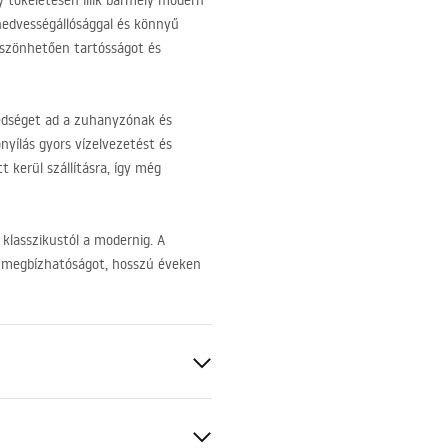
 tökéletesen illik bármely modern
 nedvességállósággal és könnyű
öszönhetően tartósságot és
edséget ad a zuhanyzónak és
nyílás gyors vízelvezetést és
 kerül szállításra, így még
 klasszikustól a modernig. A
a megbízhatóságot, hosszú éveken