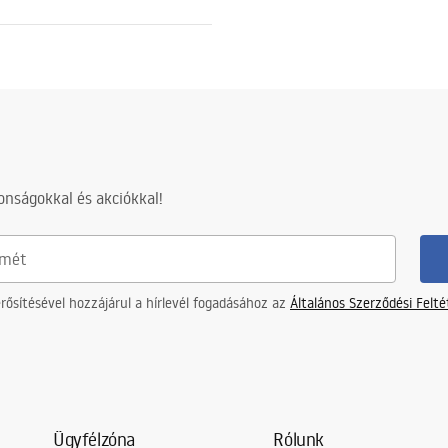
nságokkal és akciókkal!
ősítésével hozzájárul a hírlevél fogadásához az
Általános Szerződési Felt
Ügyfélzóna
Rólunk