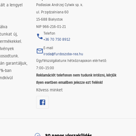
lt a lengyel
Podlasiak Andrzej Cylwik sp. k.
ul. Przędzalniana 60
15-688 Białystok
álva
NIP 966-216-01-21
Telefon
tunkat új,
+36 70 750 8912
termékekkel.
E-mail
elvények
iroda@furdoszoba-rea.hu
akosodtunk.
Ügyfélszolgálatunk hétköznapokon elérhető:
án garantáljuk,
7:00–15:00
0%-ban
Reklamációt telefonon nem tudunk intézni, kérjük
ndkívül
ilyen esetben emailben jelezze ezt felénk!
Kövess minket
30 napos visszaküldés