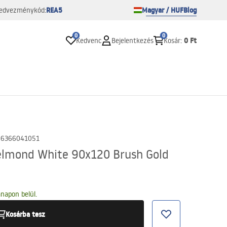
REA5
Magyar / HUF
Blog
edvezménykód:
0
0
0 Ft
Kedvenc
Bejelentkezés
Kosár
:
06366041051
elmond White 90x120 Brush Gold
napon belül.
Kosárba tesz