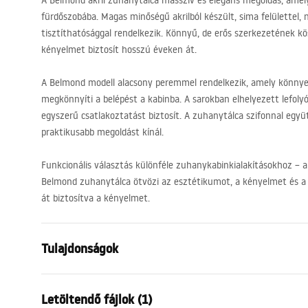
A Belmond akril zuhanytálca masszív és elegáns megoldás, amely
fürdőszobába. Magas minőségű akrilból készült, sima felülettel,
tisztíthatósággal rendelkezik. Könnyű, de erős szerkezetének k
kényelmet biztosít hosszú éveken át.
A Belmond modell alacsony peremmel rendelkezik, amely könny
megkönnyíti a belépést a kabinba. A sarokban elhelyezett lefolyó
egyszerű csatlakoztatást biztosít. A zuhanytálca szifonnal együtt
praktikusabb megoldást kínál.
Funkcionális választás különféle zuhanykabinkialakításokhoz – a
Belmond zuhanytálca ötvözi az esztétikumot, a kényelmet és 
át biztosítva a kényelmet.
Tulajdonságok
Szín
Fehér
Letöltendő fájlok (1)
Anyag
Akril