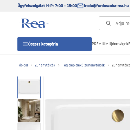
Ügyfélszolgálat H-P: 7:00 - 15:00
iroda@furdoszoba-rea.hu
PREMIUM
Újdonságok
B
Összes kategória
Főoldal
Zuhanytálcák
Téglalap alakú zuhanytálcák
Zuhanytálca
Zuhanykabinok
Zuhanyajtó
Zuhanytálcák
Zuhanylefolyók