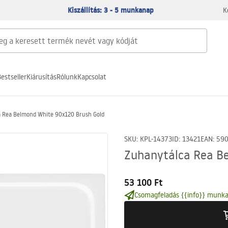
Kiszállítás: 3 - 5 munkanap
K
estseller
Kiárusítás
Rólunk
Kapcsolat
 Rea Belmond White 90x120 Brush Gold
SKU
:
KPL-14373
ID
:
13421
EAN
:
59
Zuhanytálca Rea B
53 100 Ft
Csomagfeladás {{info}} munka