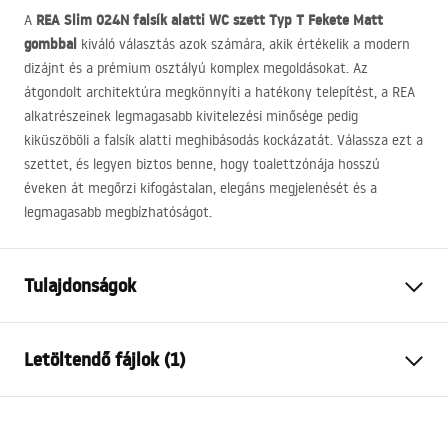
REA
Slim 024N falsík alatti WC szett Typ T Fekete Matt
A
gombbal
kiváló választás azok számára, akik értékelik a modern
dizájnt és a prémium osztályú komplex megoldásokat. Az
átgondolt architektúra megkönnyíti a hatékony telepítést, a
REA
alkatrészeinek legmagasabb kivitelezési minősége pedig
kiküszöböli a falsík alatti meghibásodás kockázatát. Válassza ezt a
szettet, és legyen biztos benne, hogy toalettzónája hosszú
éveken át megőrzi kifogástalan, elegáns megjelenését és a
legmagasabb megbízhatóságot.
Tulajdonságok
Keret típusa
WC csészékhez
Letöltendő fájlok (1)
Modell
024N
Kompatibilis öblítőgombok
Típus T
Összeszerelési útmutató
Minimális beépítési mélység
130 мм