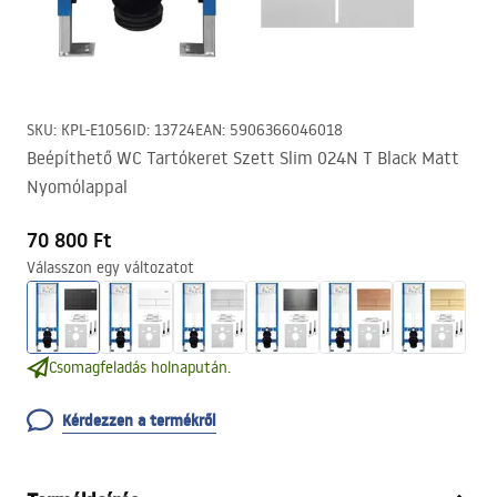
SKU
:
KPL-E1056
ID
:
13724
EAN
:
5906366046018
Beépíthető WC Tartókeret Szett Slim 024N T Black Matt
Nyomólappal
70 800 Ft
Válasszon egy változatot
Csomagfeladás holnapután.
Kérdezzen a termékről