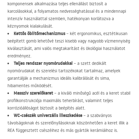
komponensek alkalmazása teljes ellenállást biztosít a
karcolásokkal, a folyamatos nedvességhatással és a mindennapi
intenzív használattal szemben, hatékonyan korlátozva a
kéznyomok kialakulását.
Kettős öblítőmechanizmus
– két ergonomikus, esztétikusan
beépített gomb lehetővé teszi kisebb vagy nagyobb vízmennyiség
kiválasztását, ami valós megtakarítást és ökológiai használatot
eredményez.
Teljes rendszer nyomórudakkal
– a szett dedikált
nyomórudakat és szerelési tartozékokat tartalmaz, amelyek
garantálják a mechanizmus ideális kalibrálását és sima,
hibamentes működését.
Masszív szerelőkeret
– a kiváló minőségű acél és a keret stabil
profilkonstrukciója maximális teherbírást, valamint teljes
korrózióállóságot biztosít a beépítés alatt.
WC-csészék univerzális illeszkedése
– a szabványos
távolságoknak és szerelőnyílásoknak köszönhetően a keret illik a
REA
függesztett csészéihez és más gyártók kerámiáihoz is.