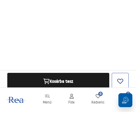
Kosárba tesz
0
0
Menü
Fiók
Kedvenc
Kosár
Hírlevél