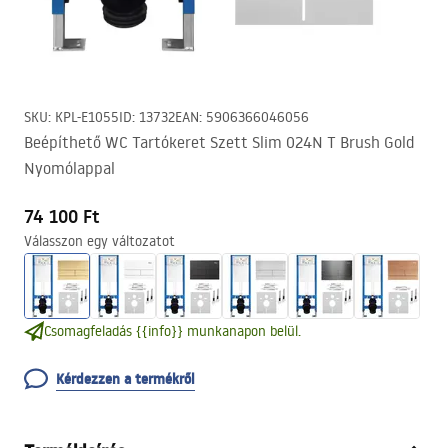
SKU
:
KPL-E1055
ID
:
13732
EAN
:
5906366046056
Beépíthető WC Tartókeret Szett Slim 024N T Brush Gold
Nyomólappal
74 100 Ft
Válasszon egy változatot
Csomagfeladás {{info}} munkanapon belül.
Kérdezzen a termékről