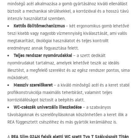
minőségű acél alkalmazása a gomb gyártásához kiváló ellenállást
biztosít a mechanikai sérülésekkel, a korrózióval és a hosszú távú
intenzív használattal szemben.
Kettős öblítőmechanizmus
– két ergonomikus gomb lehetővé
teszi kisebb vagy nagyobb vízmennyiség kiválasztását, ami valós
megtakarítást, ökológiai használatot és teljes kontrollt
eredményez annak fogyasztása felett.
Teljes rendszer nyomórudakkal
– a szett dedikált
nyomórudakat tartalmaz, amelyek lehetővé teszik az ideális
illesztést, a megfelelő szerelést és az egész rendszer pontos, sima
működését.
Masszív szerelőkeret
– a kiváló minőségű acél és a keret stabil
profilkonstrukciója maximális teherbírást, valamint teljes
korrózióállóságot biztosít a beépítés alatt.
WC-csészék univerzális illeszkedése
– a szabványos
távolságoknak és szerelőnyílásoknak köszönhetően a keret illik a
REA
függesztett csészéihez és más gyártók kerámiáihoz is.
REA
Slim 024N falsík alatti WC szett Typ T Szálcsiszolt Titán
A