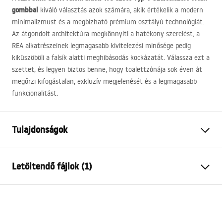
gombbal
kiváló választás azok számára, akik értékelik a modern
minimalizmust és a megbízható prémium osztályú technológiát.
Az átgondolt architektúra megkönnyíti a hatékony szerelést, a
REA
alkatrészeinek legmagasabb kivitelezési minősége pedig
kiküszöböli a falsík alatti meghibásodás kockázatát. Válassza ezt a
szettet, és legyen biztos benne, hogy toalettzónája sok éven át
megőrzi kifogástalan, exkluzív megjelenését és a legmagasabb
funkcionalitást.
Tulajdonságok
Keret típusa
WC csészékhez
Letöltendő fájlok (1)
Modell
024N
Kompatibilis öblítőgombok
Típus T
Összeszerelési útmutató
Minimális beépítési mélység
130 мм
Instrukcja_monta__u_i_obs__ugi_Stela__a_podtynkow
Rögzítőcsavarok távolsága
18 cm, 23 cm