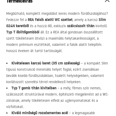
Termékleírás
Megbízható, komplett megoldást keres modern fürdőszobájához?
REA
falsík alatti WC szettet
Slim
Fedezze fel a
, amely a karcsú
024N keretből
szálcsiszolt titán
és a hozzá illő, exkluzív
kivitelű
Typ T öblítőgombból
áll. Ez a
REA
által gondosan összeállított
szett tökéletesen ötvözi a maximális helytakarékosságot, a
modern prémium esztétikát, valamint a falsík alatti telepítés
hosszú éveken át tartó tartósságát.
Kivételesen karcsú keret (35 cm szélesség)
– a kompakt Slim
típusú konstrukció minimális helyet foglal, ezért zseniálisan
beválik kisebb fürdőszobákban, toalett helyiségekben, valamint
korlátozott szerelési térrel rendelkező helyeken.
Typ T gomb titán kivitelben
– a mély, fémes szín nemes,
szálcsiszolt struktúrával modern, építészeti megjelenést ad a WC-
zónának, amely tökéletesen elfedi az ujjlenyomatokat és a
vízfoltokat.
Kiváló minőségű rozsdamentes acél
– a legmagasabb