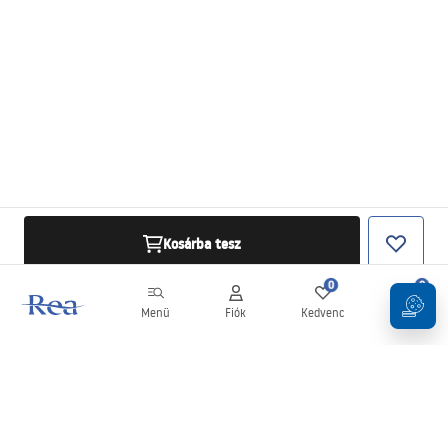
Kosárba tesz
0
0
Menü
Fiók
Kedvenc
Kosár
Hírlevél
Legyen naprakész az újdonságokkal és akciókkal!