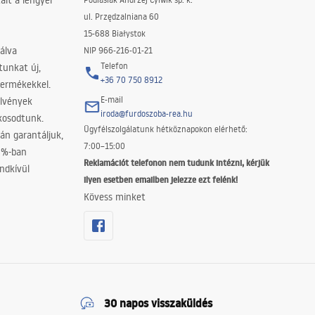
lt a lengyel
ul. Przędzalniana 60
15-688 Białystok
álva
NIP 966-216-01-21
Telefon
tunkat új,
+36 70 750 8912
termékekkel.
E-mail
elvények
iroda@furdoszoba-rea.hu
akosodtunk.
Ügyfélszolgálatunk hétköznapokon elérhető:
án garantáljuk,
7:00–15:00
0%-ban
Reklamációt telefonon nem tudunk intézni, kérjük
ndkívül
ilyen esetben emailben jelezze ezt felénk!
Kövess minket
30 napos visszaküldés