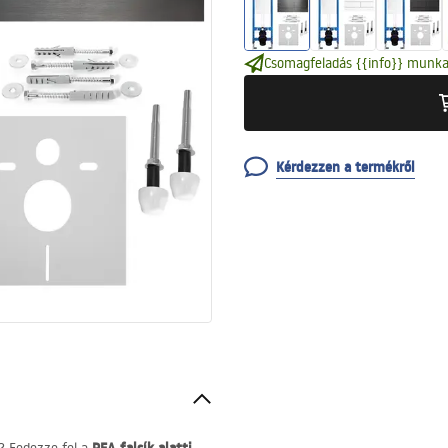
Csomagfeladás {{info}} munka
Kérdezzen a termékről