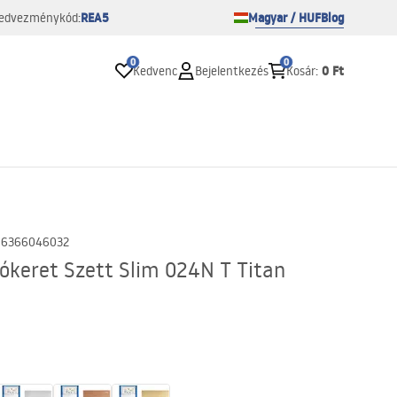
REA5
Magyar / HUF
Blog
edvezménykód:
0
0
0 Ft
Kedvenc
Bejelentkezés
Kosár
:
06366046032
ókeret Szett Slim 024N T Titan