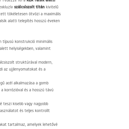
REA
falsík alatti
? Fedezze fel a
szálcsiszolt titán
 exkluzív
kivitelű
zett tökéletesen ötvözi a maximális
sík alatti telepítés hosszú éveken
 típusú konstrukció minimális
oalett helyiségekben, valamint
lcsiszolt struktúrával modern,
di az ujjlenyomatokat és a
gű acél alkalmazása a gomb
, a korrózióval és a hosszú távú
 teszi kisebb vagy nagyobb
sználatot és teljes kontrollt
akat tartalmaz, amelyek lehetővé