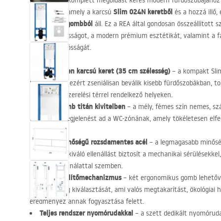
Megbízható, komplett megoldást keres modern fürdőszobájához
WC szettet
Slim 024N keretből
, amely a karcsú
és a hozzá illő,
Typ T öblítőgombból
áll. Ez a
REA
által gondosan összeállított s
helytakarékosságot, a modern prémium esztétikát, valamint a fal
át tartó tartósságát.
Kivételesen karcsú keret (35 cm szélesség)
– a kompakt Slim
helyet foglal, ezért zseniálisan beválik kisebb fürdőszobákban, t
korlátozott szerelési térrel rendelkező helyeken.
Typ T gomb titán kivitelben
– a mély, fémes szín nemes, szá
építészeti megjelenést ad a WC-zónának, amely tökéletesen elfe
vízfoltokat.
Kiváló minőségű rozsdamentes acél
– a legmagasabb minősé
gyártásához kiváló ellenállást biztosít a mechanikai sérülésekkel
intenzív használattal szemben.
Kettős öblítőmechanizmus
– két ergonomikus gomb lehetővé
vízmennyiség kiválasztását, ami valós megtakarítást, ökológiai ha
eredményez annak fogyasztása felett.
Teljes rendszer nyomórudakkal
– a szett dedikált nyomórud