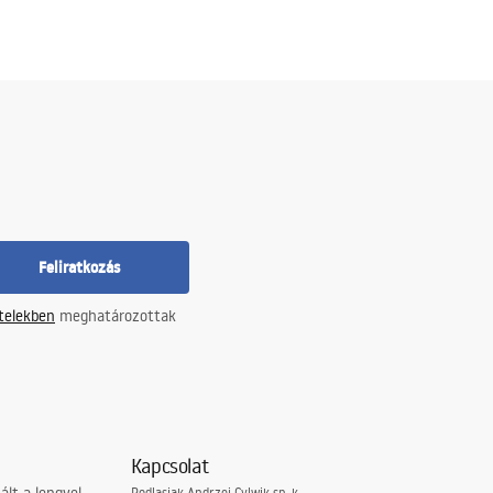
Feliratkozás
ételekben
meghatározottak
Kapcsolat
Podlasiak Andrzej Cylwik sp. k.