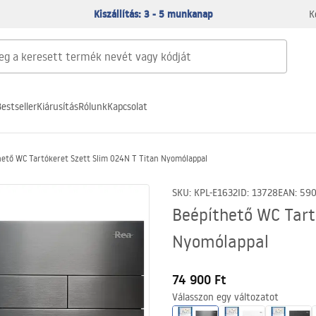
Kiszállítás: 3 - 5 munkanap
K
estseller
Kiárusítás
Rólunk
Kapcsolat
hető WC Tartókeret Szett Slim 024N T Titan Nyomólappal
SKU
:
KPL-E1632
ID
:
13728
EAN
:
59
Beépíthető WC Tart
Nyomólappal
74 900 Ft
Válasszon egy változatot