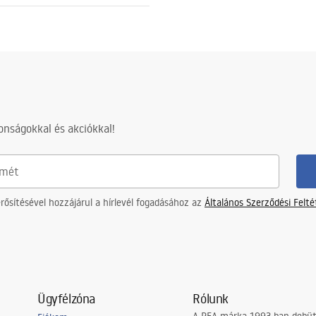
SLIM_024N.pdf
cm
z acélszerkezetre, 24 hónap az
nságokkal és akciókkal!
részekre
ősítésével hozzájárul a hírlevél fogadásához az
Általános Szerződési Felt
Ügyfélzóna
Rólunk