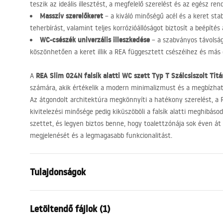
teszik az ideális illesztést, a megfelelő szerelést és az egész r
Masszív szerelőkeret
– a kiváló minőségű acél és a keret stab
teherbírást, valamint teljes korrózióállóságot biztosít a beépítés 
WC-csészék univerzális illeszkedése
– a szabványos távolság
köszönhetően a keret illik a
REA
függesztett csészéihez és más g
REA
Slim 024N falsík alatti WC szett Typ T Szálcsiszolt Tit
A
számára, akik értékelik a modern minimalizmust és a megbízhat
Az átgondolt architektúra megkönnyíti a hatékony szerelést, a
kivitelezési minősége pedig kiküszöböli a falsík alatti meghibáso
szettet, és legyen biztos benne, hogy toalettzónája sok éven át 
megjelenését és a legmagasabb funkcionalitást.
Tulajdonságok
Keret típusa
WC csészék
Letöltendő fájlok (1)
Modell
024N