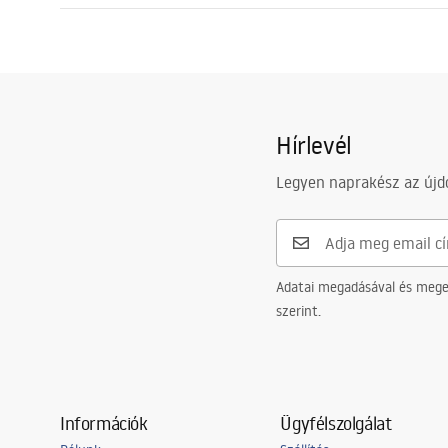
Kompatibilis öblítőgombok
Típus T
Összeszerelési útmutató
Minimális beépítési mélység
130 мм
Instrukcja_monta__u_i_obs__ugi_Stela__a_podtynkowego__WC_
Rögzítőcsavarok távolsága
18 cm, 23 
Öblítés
3 / 6
Hírlevél
Komplett hangszigetelő szőnyeg
Igen
Garancia
120 hónap a
Legyen naprakész az újdo
egyéb alkat
Adatai megadásával és meger
szerint.
Információk
Ügyfélszolgálat