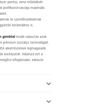
endszer pontos, sima működését.
il profilkonstrukciója maximális
alatt.
oknak és szerelőnyílásoknak
yártók kerámiáihoz is.
án gombbal
kiváló választás azok
ó prémium osztályú technológiát.
REA
alkatrészeinek legmagasabb
dás kockázatát. Válassza ezt a
megőrzi kifogástalan, exkluzív
hez