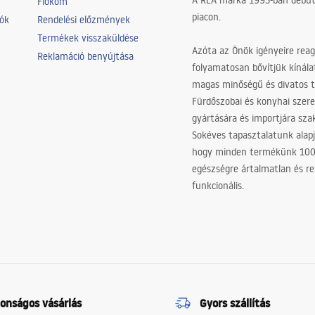
A REA márka 1993-ban debütá
Fiókom
piacon.
iók
Rendelési előzmények
Termékek visszaküldése
Azóta az Önök igényeire reag
Reklamáció benyújtása
folyamatosan bővítjük kínála
magas minőségű és divatos 
Fürdőszobai és konyhai szer
gyártására és importjára sz
Sokéves tapasztalatunk alapj
hogy minden termékünk 10
egészségre ártalmatlan és re
funkcionális.
tonságos vásárlás
Gyors szállítás