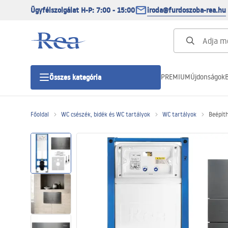
Ügyfélszolgálat H-P: 7:00 - 15:00
iroda@furdoszoba-rea.hu
PREMIUM
Újdonságok
B
Összes kategória
Főoldal
WC csészék, bidék és WC tartályok
WC tartályok
Beépít
Zuhanykabinok
Zuhanyajtó
Zuhanytálcák
Zuhanylefolyók