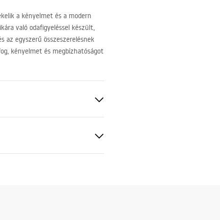
ékelik a kényelmet és a modern
kára való odafigyeléssel készült,
 és az egyszerű összeszerelésnek
 fog, kényelmet és megbízhatóságot
arc kompozit
tás
ciális feltételek
es
nty_Terms_and_Conditions_
_-_5.pdf