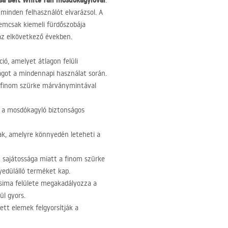
sa Belt White fali mosdókagylóval
.
 minden felhasználót elvarázsol. A
nemcsak kiemeli fürdőszobája
 az elkövetkező években.
ó, amelyet átlagon felüli
ságot a mindennapi használat során.
 a finom szürke márványmintával
 a mosdókagyló biztonságos
ak, amelyre könnyedén leteheti a
 sajátossága miatt a finom szürke
yedülálló terméket kap.
 sima felülete megakadályozza a
ül gyors.
tett elemek felgyorsítják a