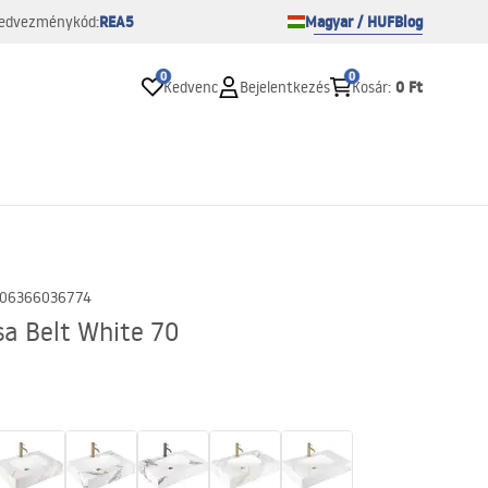
REA5
Magyar / HUF
Blog
edvezménykód:
0
0
0 Ft
Kedvenc
Bejelentkezés
Kosár
:
06366036774
sa Belt White 70