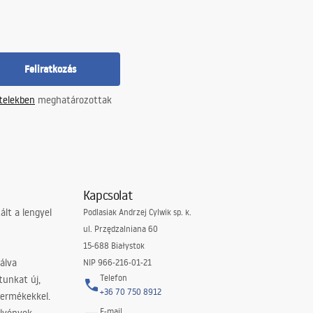
Feliratkozás
ételekben
meghatározottak
Kapcsolat
lt a lengyel
Podlasiak Andrzej Cylwik sp. k.
ul. Przędzalniana 60
15-688 Białystok
álva
NIP 966-216-01-21
Telefon
tunkat új,
+36 70 750 8912
termékekkel.
E-mail