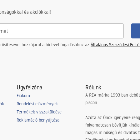
nságokkal és akciókkal!
akú
ősítésével hozzájárul a hírlevél fogadásához az
Általános Szerződési Felt
Ügyfélzóna
Rólunk
A REA márka 1993-ban debütá
Fiókom
piacon.
iók
Rendelési előzmények
Termékek visszaküldése
Azóta az Önök igényeire reag
Reklamáció benyújtása
folyamatosan bővítjük kínála
magas minőségű és divatos 