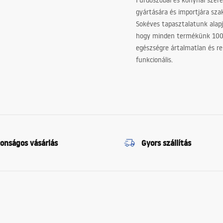
Fürdőszobai és konyhai szer
gyártására és importjára sz
Sokéves tapasztalatunk alapj
hogy minden termékünk 10
egészségre ártalmatlan és re
funkcionális.
tonságos vásárlás
Gyors szállítás