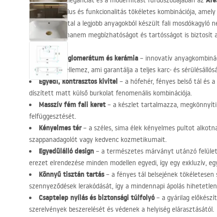
Are
Értékelje az eleganciát és a modernitást fürdőszobájában az
Ez a luxus stílus és funkcionalitás tökéletes kombinációja, amely
REA
márka által a legjobb anyagokból készült fali mosdókagyló 
kialakítását, hanem megbízhatóságot és tartósságot is biztosít
Kvarc konglomerátum és kerámia
– innovatív anyagkombináci
keménység jellemez, ami garantálja a teljes karc- és sérülésálló
Egyedi, kontrasztos kivitel
– a hófehér, fényes belső tál és
díszített matt külső burkolat fenomenális kombinációja.
Masszív fém fali keret
– a készlet tartalmazza, megkönnyíti
felfüggesztését.
Kényelmes tér
– a széles, sima élek kényelmes pultot alkotn
szappanadagolót vagy kedvenc kozmetikumait.
Egyedülálló design
– a természetes márványt utánzó felület
erezet elrendezése minden modellen egyedi, így egy exkluzív, eg
Könnyű tisztán tartás
– a fényes tál belsejének tökéletesen
szennyeződések lerakódását, így a mindennapi ápolás hihetetlen
Csaptelep nyílás és biztonsági túlfolyó
– a gyárilag előkészí
szerelvények beszerelését és védenek a helyiség elárasztásától.