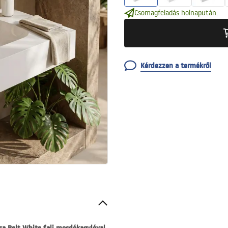
Csomagfeladás holnapután.
Kérdezzen a termékről