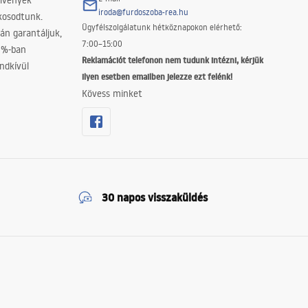
elvények
iroda@furdoszoba-rea.hu
akosodtunk.
Ügyfélszolgálatunk hétköznapokon elérhető:
án garantáljuk,
7:00–15:00
0%-ban
Reklamációt telefonon nem tudunk intézni, kérjük
ndkívül
ilyen esetben emailben jelezze ezt felénk!
Kövess minket
30 napos visszaküldés