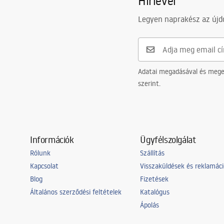
Hírlevél
Manual
Mélység
120
mm
Instrukcja_monta__u_Umywalki_A
Legyen naprakész az újdo
RESA.pdf
Forma
Téglalap al
Csaptelep szerelési lyuk
Igen
Túlfolyónyílás
Igen
Adatai megadásával és meger
szerint.
Információk
Ügyfélszolgálat
Rólunk
Szállítás
Kapcsolat
Visszaküldések és reklamác
Blog
Fizetések
Általános szerződési feltételek
Katalógus
Ápolás