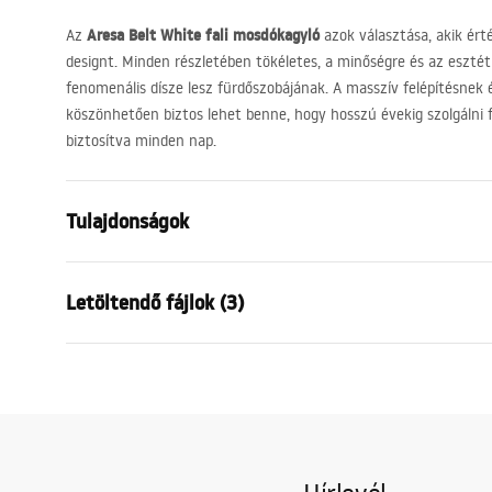
Aresa Belt White fali mosdókagyló
Az
azok választása, akik ért
designt. Minden részletében tökéletes, a minőségre és az esztéti
fenomenális dísze lesz fürdőszobájának. A masszív felépítésnek
köszönhetően biztos lehet benne, hogy hosszú évekig szolgálni
biztosítva minden nap.
Tulajdonságok
Felszerelés
Fali
Letöltendő fájlok (3)
Anyag
Kerámia, Kv
Szín
Fehér, Kőha
Garan
Kivitel
Matt, Fény
Telepítési utasítások
Warra
Basin.pdf
Hosszúság
700
mm
Basins
Szélesség
500
mm
Magasság
165
mm