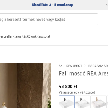
Kiszállítás: 3 - 5 munkanap
K
estseller
Kiárusítás
Rólunk
Kapcsolat
SKU
:
REA-U9971
ID
:
13694
EAN
:
59
Fali mosdó REA Are
43 800 Ft
Válasszon egy változatot