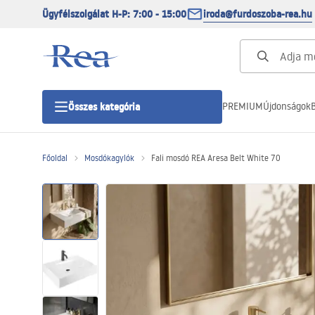
Ügyfélszolgálat H-P: 7:00 - 15:00
iroda@furdoszoba-rea.hu
PREMIUM
Újdonságok
B
Összes kategória
Főoldal
Mosdókagylók
Fali mosdó REA Aresa Belt White 70
Zuhanykabinok
Zuhanyajtó
Zuhanytálcák
Zuhanylefolyók