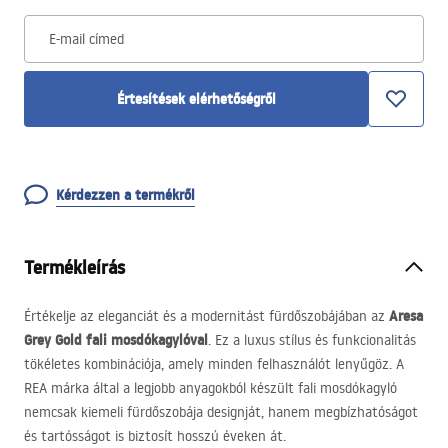
E-mail címed
Értesítések elérhetőségről
Kérdezzen a termékről
Termékleírás
Aresa
Értékelje az eleganciát és a modernitást fürdőszobájában az
Grey Gold fali mosdókagylóval
. Ez a luxus stílus és funkcionalitás
tökéletes kombinációja, amely minden felhasználót lenyűgöz. A
REA
márka által a legjobb anyagokból készült fali mosdókagyló
nemcsak kiemeli fürdőszobája designját, hanem megbízhatóságot
és tartósságot is biztosít hosszú éveken át.