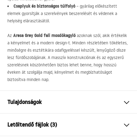
Csaplyuk és biztonságos túlfolyó
– gyárilag előkészített
elemek gyorsítják a szerelvények beszerelését és védenek a
helyiség elárasztásától.
Aresa Grey Gold fali mosdókagyló
Az
azoknak szól, akik értékelik
a kényelmet és a modern design-t. Minden részletében tökéletes,
minőségre és esztétikára odafigyeléssel készült, lenyűgöző dísze
lesz fürdőszobájának. A masszív konstrukciónak és az egyszerű
szerelésnek köszönhetően biztos lehet benne, hogy hosszú
éveken át szolgálja majd, kényelmet és megbízhatóságot
biztosítva minden nap.
Tulajdonságok
Felszerelés
Fali
Letöltendő fájlok (3)
Anyag
Kerámia, Kvarc kompozit