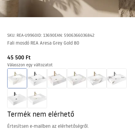
SKU
:
REA-U9960
ID
:
13690
EAN
:
5906366036842
Fali mosdó REA Aresa Grey Gold 80
45 500 Ft
Válasszon egy változatot
Termék nem elérhető
Értesítsen e-mailben az elérhetőségről.