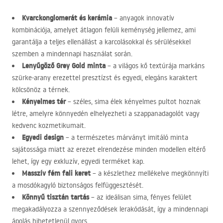
Kvarckonglomerát és kerámia
– anyagok innovatív
kombinációja, amelyet átlagon felüli keménység jellemez, ami
garantálja a teljes ellenállást a karcolásokkal és sérülésekkel
szemben a mindennapi használat során.
Lenyűgöző Grey Gold minta
– a világos kő textúrája markáns
szürke-arany erezettel presztízst és egyedi, elegáns karaktert
kölcsönöz a térnek.
Kényelmes tér
– széles, sima élek kényelmes pultot hoznak
létre, amelyre könnyedén elhelyezheti a szappanadagolót vagy
kedvenc kozmetikumait.
Egyedi design
– a természetes márványt imitáló minta
sajátossága miatt az erezet elrendezése minden modellen eltérő
lehet, így egy exkluzív, egyedi terméket kap.
Masszív fém fali keret
– a készlethez mellékelve megkönnyíti
a mosdókagyló biztonságos felfüggesztését.
Könnyű tisztán tartás
– az ideálisan sima, fényes felület
megakadályozza a szennyeződések lerakódását, így a mindennapi
ápolás hihetetlenül gyors.