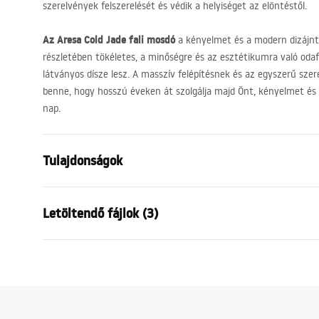
szerelvények felszerelését és védik a helyiséget az elöntéstől.
Az Aresa Cold Jade fali mosdó
a kényelmet és a modern dizájnt
részletében tökéletes, a minőségre és az esztétikumra való odafi
látványos dísze lesz. A masszív felépítésnek és az egyszerű sze
benne, hogy hosszú éveken át szolgálja majd Önt, kényelmet é
nap.
Tulajdonságok
Felszerelés
Fali
Letöltendő fájlok (3)
Anyag
Kerámia, Kv
Szín
Fehér, Kőha
Garan
Kivitel
Fényes
Telepítési utasítások
Warra
Basin.pdf
Hosszúság
800
mm
Basins
Szélesség
500
mm