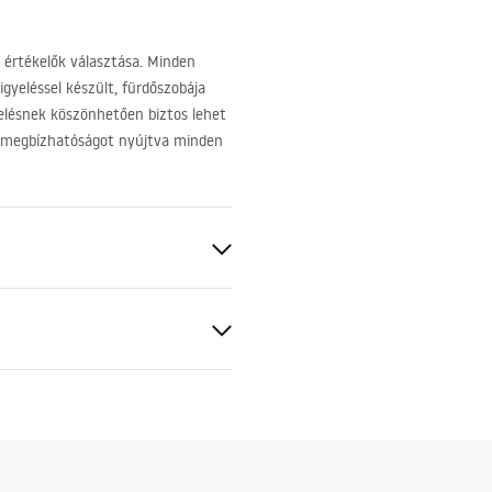
 értékelők választása. Minden
gyeléssel készült, fürdőszobája
relésnek köszönhetően biztos lehet
s megbízhatóságot nyújtva minden
arc kompozit
tás
ciális feltételek
nty_Terms_and_Conditions_
_-_5.pdf