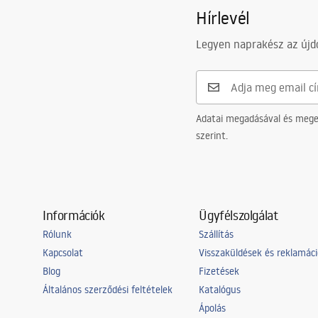
Hírlevél
Magasság
165
mm
Manual
Mélység
125
mm
Instrukcja_monta__u_Umywalki_A
Legyen naprakész az újdo
RESA.pdf
Forma
Téglalap al
Csaptelep szerelési lyuk
Igen
Túlfolyónyílás
Igen
Adatai megadásával és meger
szerint.
Információk
Ügyfélszolgálat
Rólunk
Szállítás
Kapcsolat
Visszaküldések és reklamác
Blog
Fizetések
Általános szerződési feltételek
Katalógus
Ápolás