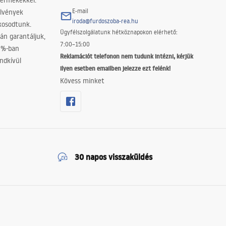
termékekkel.
E-mail
elvények
iroda@furdoszoba-rea.hu
akosodtunk.
Ügyfélszolgálatunk hétköznapokon elérhető:
án garantáljuk,
7:00–15:00
0%-ban
Reklamációt telefonon nem tudunk intézni, kérjük
ndkívül
ilyen esetben emailben jelezze ezt felénk!
Kövess minket
30 napos visszaküldés