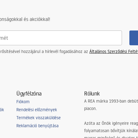
nságokkal és akciókkal!
akú
ősítésével hozzájárul a hírlevél fogadásához az
Általános Szerződési Felt
Ügyfélzóna
Rólunk
A REA márka 1993-ban debütá
Fiókom
piacon.
iók
Rendelési előzmények
Termékek visszaküldése
Azóta az Önök igényeire reag
Reklamáció benyújtása
folyamatosan bővítjük kínála