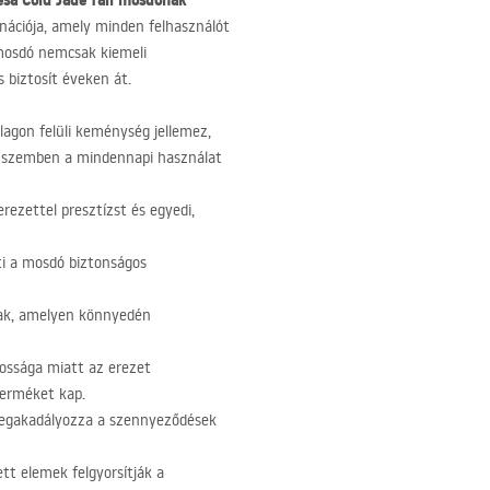
esa Cold Jade fali mosdónak
inációja, amely minden felhasználót
 mosdó nemcsak kiemeli
 biztosít éveken át.
lagon felüli keménység jellemez,
kel szemben a mindennapi használat
erezettel presztízst és egyedi,
ti a mosdó biztonságos
nak, amelyen könnyedén
ossága miatt az erezet
terméket kap.
megakadályozza a szennyeződések
ett elemek felgyorsítják a