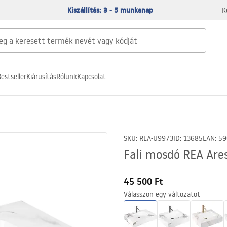
Kiszállítás: 3 - 5 munkanap
K
estseller
Kiárusítás
Rólunk
Kapcsolat
SKU
:
REA-U9973
ID
:
13685
EAN
:
59
Fali mosdó REA Are
45 500 Ft
Válasszon egy változatot