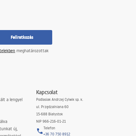
Feliratkozás
ételekben
meghatározottak
Kapcsolat
lt a lengyel
Podlasiak Andrzej Cylwik sp. k.
ul. Przędzalniana 60
15-688 Białystok
álva
NIP 966-216-01-21
Telefon
tunkat új,
+36 70 750 8912