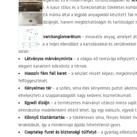
Ar
Értékelje az eleganciát és a modernséget fürdőszobájában az
köszönhetően. A luxus stílus és a funkcionalitás tökéletes komb
lenyűgöz. A
REA
márka által a legjobb anyagokból készített fali
fürdőszobája dizájnját, hanem megbízhatóságot és tartósságot is
Exkluzív kvarckonglomerátum
– innovatív anyag, amelyet át
ami garantálja a teljes ellenállást a karcolásokkal és sérülések
során.
Látványos márványminta
– a világos kő textúrája kifejezett 
elegant karaktert kölcsönöz a térnek.
Masszív fém fali keret
– a készlet részét képezi, megkönnyí
felfüggesztését.
Kényelmes tér
– a széles, sima élek kényelmes pultot alkot
elhelyezheti a szappanadagolót vagy kedvenc kozmetikumait.
Egyedi dizájn
– a természetes márványt utánzó minta saját
elrendezése modellenként eltérő lehet, így egy exkluzív, egyedi 
Könnyű tisztántartás
– a tökéletesen sima, fényes felület 
lerakódását, így a mindennapi ápolás hihetetlenül gyors.
Csaptelep furat és biztonsági túlfolyó
– a gyárilag előkészít