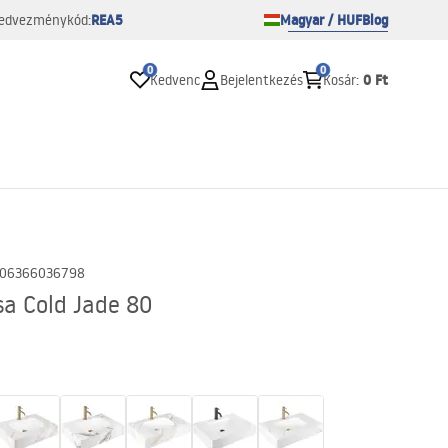
REA5
Magyar / HUF
Blog
edvezménykód:
0
0
0 Ft
Kedvenc
Bejelentkezés
Kosár
:
06366036798
sa Cold Jade 80