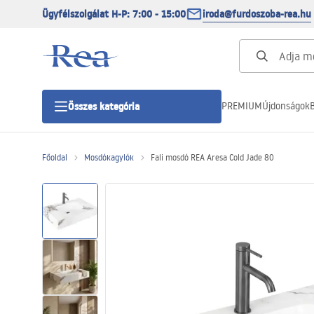
Ügyfélszolgálat H-P: 7:00 - 15:00
iroda@furdoszoba-rea.hu
PREMIUM
Újdonságok
B
Összes kategória
Főoldal
Mosdókagylók
Fali mosdó REA Aresa Cold Jade 80
Zuhanykabinok
Zuhanyajtó
Zuhanytálcák
Zuhanylefolyók