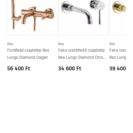
Anyag
Sárgaréz
Kifolyó tartomány
190
mm
Garanciális feltételek
Bevonási technológia
PVD
Warranty_Terms_and_Conditions_Faucets_-_5.pdf
Csatlakozás átmérője
1/2 col
Garancia
5 Év
Rea
Rea
Rea
Fürdőkád csaptelep Rea
Falra szerelhető csaptelep
Falra szerelh
Lungo Diamond Copper
Rea Lungo Diamond Chrom
Rea Lungo Di
+ BOX
BOX
56 400 Ft
34 600 Ft
39 400 Ft