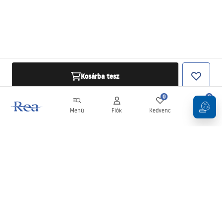
Kosárba tesz
0
0
Menü
Fiók
Kedvenc
Kosár
Hírlevél
Legyen naprakész az újdonságokkal és akciókkal!