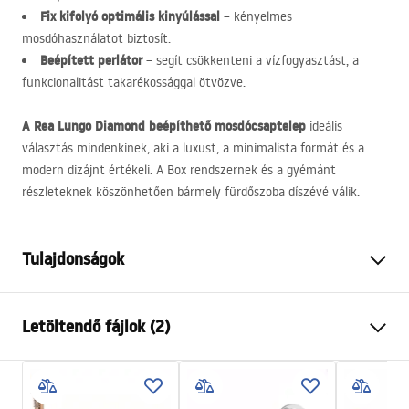
Fix kifolyó optimális kinyúlással
– kényelmes
mosdóhasználatot biztosít.
Beépített perlátor
– segít csökkenteni a vízfogyasztást, a
funkcionalitást takarékossággal ötvözve.
A Rea Lungo Diamond beépíthető mosdócsaptelep
ideális
választás mindenkinek, aki a luxust, a minimalista formát és a
modern dizájnt értékeli. A Box rendszernek és a gyémánt
részleteknek köszönhetően bármely fürdőszoba díszévé válik.
Tulajdonságok
Csaptelep típusa
mosdó, fürdőkád
Letöltendő fájlok (2)
Felszerelés
Fali, Falba süllyesztett
Szín
Réz
Instrukcja montażu
Kifolyócső típusa
Fix
Instrukcja_montazu_.pdf