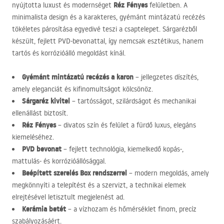
Réz Fényes
nyújtotta luxust és modernséget
felületben. A
minimalista design és a karakteres, gyémánt mintázatú recézés
tökéletes párosítása egyedivé teszi a csaptelepet. Sárgarézből
készült, fejlett
PVD
-bevonattal, így nemcsak esztétikus, hanem
tartós és korrózióálló megoldást kínál.
Gyémánt mintázatú recézés a karon
– jellegzetes díszítés,
amely eleganciát és kifinomultságot kölcsönöz.
Sárgaréz kivitel
– tartósságot, szilárdságot és mechanikai
ellenállást biztosít.
Réz Fényes
– divatos szín és felület a fürdő luxus, elegáns
kiemeléséhez.
PVD
bevonat
– fejlett technológia, kiemelkedő kopás-,
mattulás- és korrózióállósággal.
Beépített szerelés Box rendszerrel
– modern megoldás, amely
megkönnyíti a telepítést és a szervizt, a technikai elemek
elrejtésével letisztult megjelenést ad.
Kerámia betét
– a vízhozam és hőmérséklet finom, precíz
szabályozásáért.