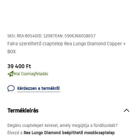
SKU
:
REA-B0540
ID
:
12087
EAN
:
5906366018657
Falra szerelhető csaptelep Rea Lungo Diamond Copper +
BOX
39 400 Ft
Mai Csomagfeladás
Kérdezzen a termékről
Termékleírás
Elegáns csaptelepet keresel, amely megújítja a fürdőszobát?
Rea Lungo Diamond beépíthető mosdócsaptelep
Élvezd a