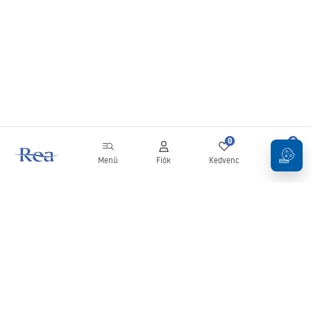
0
0
Menü
Fiók
Kedvenc
Kosár
Hírlevél
Legyen naprakész az újdonságokkal és akciókkal!