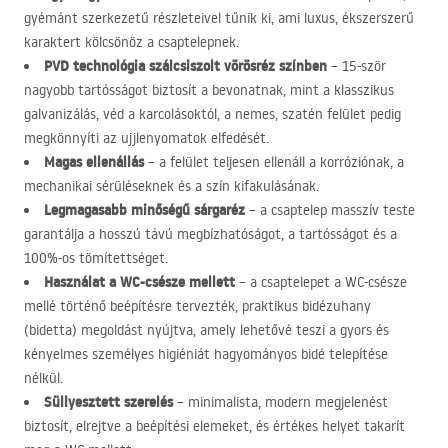
gyémánt szerkezetű részleteivel tűnik ki, ami luxus, ékszerszerű
karaktert kölcsönöz a csaptelepnek.
PVD
technológia szálcsiszolt vörösréz színben
– 15-ször
nagyobb tartósságot biztosít a bevonatnak, mint a klasszikus
galvanizálás, véd a karcolásoktól, a nemes, szatén felület pedig
megkönnyíti az ujjlenyomatok elfedését.
Magas ellenállás
– a felület teljesen ellenáll a korróziónak, a
mechanikai sérüléseknek és a szín kifakulásának.
Legmagasabb minőségű sárgaréz
– a csaptelep masszív teste
garantálja a hosszú távú megbízhatóságot, a tartósságot és a
100%-os tömítettséget.
Használat a WC-csésze mellett
– a csaptelepet a WC-csésze
mellé történő beépítésre tervezték, praktikus bidézuhany
(bidetta) megoldást nyújtva, amely lehetővé teszi a gyors és
kényelmes személyes higiéniát hagyományos bidé telepítése
nélkül.
Süllyesztett szerelés
– minimalista, modern megjelenést
biztosít, elrejtve a beépítési elemeket, és értékes helyet takarít