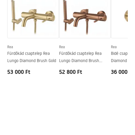
Faucet.pdf
Anyag
Sárgaréz
Magasság
110
mm
Warunki bezpieczeństwa
Bevonási technológia
PVD
WARUNKI BEZPIECZENSTWA BATERIE.pdf
Csatlakozás átmérője
1/2 col
Garancia
5 Év
Rea
Rea
Rea
Garanciális feltételek
Fürdőkád csaptelep Rea
Fürdőkád csaptelep Rea
Bidé csap Re
Warranty_Terms_and_Conditions_Faucets_-_5.pdf
Lungo Diamond Brush Gold
Lungo Diamond Brush
Diamond Bru
Copper
53 000 Ft
52 800 Ft
36 000 Ft
Pielęgnacja
Pielegnacja.pdf