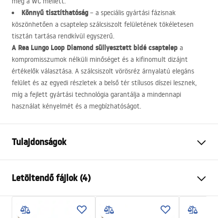
meg a WC mellett.
Könnyű tisztíthatóság
– a speciális gyártási fázisnak
köszönhetően a csaptelep szálcsiszolt felületének tökéletesen
tisztán tartása rendkívül egyszerű.
A Rea Lungo Loop Diamond süllyesztett bidé csaptelep
a
kompromisszumok nélküli minőséget és a kifinomult dizájnt
értékelők választása. A szálcsiszolt vörösréz árnyalatú elegáns
felület és az egyedi részletek a belső tér stílusos díszei lesznek,
míg a fejlett gyártási technológia garantálja a mindennapi
használat kényelmét és a megbízhatóságot.
Tulajdonságok
Csaptelep típusa
bidé
Letöltendő fájlok (4)
Felszerelés
Fali
Szín
Szálcsiszolt réz
Telepítési utasítások
Kifolyócső típusa
Fix