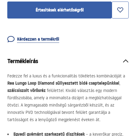
Értesítések elérhetőségről
Kérdezzen a termékről
Termékleírás
Fedezze fel a luxus és a funkcionalitás tökéletes kombinációját a
Rea Lungo Loop Diamond süllyesztett bidé csaptelepünkkel
,
szálcsiszolt vörösréz
felülettel. Kiváló választás egy modern
fürdőszobába, amely a minimalista dizájnt a megbízhatósággal
ötvözi. A legmagasabb minőségű sárgarézből készült, és az
innovatív
PVD
technológiával bevont felület garantálja a
tartósságot és a lenyűgöző megjelenést éveken át.
Egyedi gyémánt szerkezetű díszítések
– a keverőkar precíz,