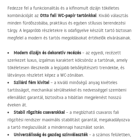
Fedezze fel a funkcionalitás és a kifinomult dizájn tökéletes
Otto fali WC-papír tartónkkal
kombinációját az
. Kiváló választás
minden fürdőszobába, praktikus és egyben stílusos berendezési
tárgy. A legapróbb részletekre is odafigyelve készült tartó biztosan
megfelel a modern és tartós megoldásokat értékelők elvárásainak.
Modern dizájn és dekoratív recézés
– az egyedi, recézett
szerkezet luxus, izgalmas karaktert kölcsönöz a tartónak, amely
tökéletesen illeszkedik a legújabb belsőépítészeti trendekbe, és
látványos részletet képez a WC-zónában.
Szilárd fém kivitel
– a kiváló minőségű anyag kivételes
tartósságot, mechanikai sérülésekkel és nedvességgel szembeni
ellenállást garantál, biztosítva a hibátlan megjelenést hosszú
éveken át.
Stabil rögzítés csavarokkal
– a megbízható csavaros fali
rögzítési rendszer maximális stabilitást garantál, megakadályozva
a tartó meglazulását a mindennapi használat során.
Univerzálisság és gazdag színválaszték
– a számos felületben,