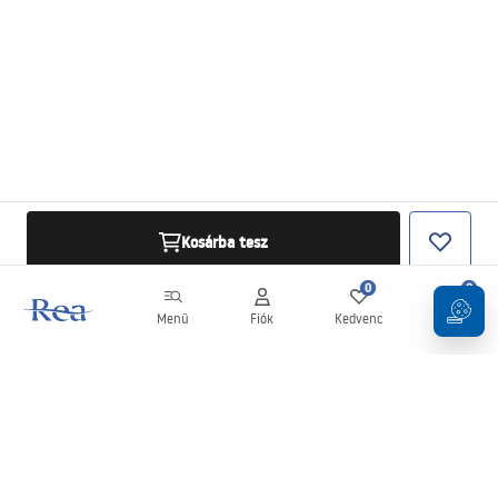
Kosárba tesz
0
0
Menü
Fiók
Kedvenc
Kosár
Hírlevél
Legyen naprakész az újdonságokkal és akciókkal!