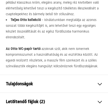
például klasszikus króm, elegáns arany, meleg réz kivitelben való
elérhetőség lehetővé teszi a kiegészítő tökéletes illeszkedését a
csaptelepekhez és bármely belső tér stílusához.
Teljes Otto kollekció
– kínálatunkban megtalálja az azonos
sorozat többi kiegészítőjét is, ami lehetővé teszi egy egységes
készlet összeállítását és az egész fürdőszoba harmonikus
elrendezését.
Az Otto WC-papír tartó
azoknak szól, akik nem ismernek
kompromisszumot a használhatóság és az esztétika között. Az
egyedi recézett részletek, a masszív fém szerkezet és a széles
színválaszték elegáns hangsúlyt kölcsönöznek fürdőszobájának.
Tulajdonságok
Szín
Arany
Letöltendő fájlok (2)
Anyag
Fém