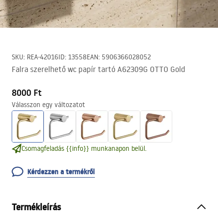
SKU
:
REA-42016
ID
:
13558
EAN
:
5906366028052
Falra szerelhető wc papír tartó A62309G OTTO Gold
8000 Ft
Válasszon egy változatot
Csomagfeladás {{info}} munkanapon belül.
Kérdezzen a termékről
Termékleírás