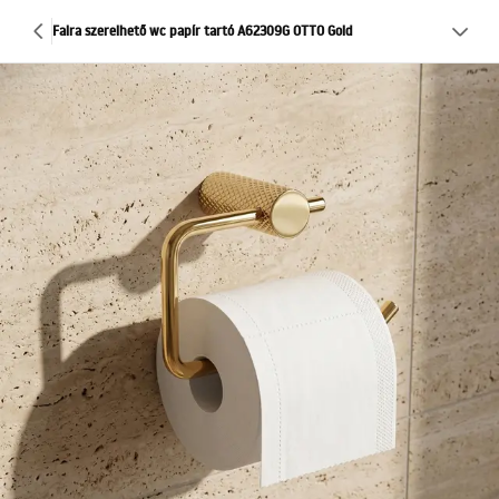
Falra szerelhető wc papír tartó A62309G OTTO Gold