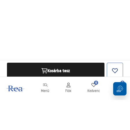
Kosárba tesz
0
0
Menü
Fiók
Kedvenc
Kosár
Hírlevél
Legyen naprakész az újdonságokkal és akciókkal!