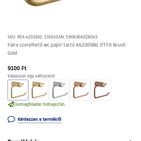
SKU
:
REA-42018
ID
:
13565
EAN
:
5906366028045
Falra szerelhető wc papír tartó A62309BG OTTO Brush
Gold
9100 Ft
Válasszon egy változatot
Csomagfeladás holnapután.
Kérdezzen a termékről