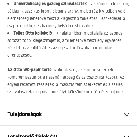
Univerzálisság és gazdag színválaszték
– a számos felületben,
például klasszikus króm, elegáns arany, meleg réz kivitelben való
elérhetőség lehetővé teszi a kiegészítő tökéletes illeszkedését a
csaptelepekhez és bármely belső tér stílusához.
Teljes Otto kollekció
– kínálatunkban megtalálja az azonos
sorozat többi kiegészítőjét is, ami lehetővé teszi egy egységes
készlet összeállítását és az egész fürdőszoba harmonikus
elrendezését.
Az Otto WC-papír tartó
azoknak szól, akik nem ismernek
kompromisszumot a használhatóság és az esztétika között. Az
egyedi recézett részletek, a masszív fém szerkezet és a széles
színválaszték elegáns hangsúlyt kölcsönöznek fürdőszobájának.
Tulajdonságok
Szín
Szálcsiszolt arany
Letöltendő fájlok (2)