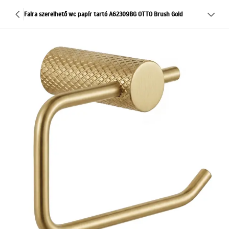
Falra szerelhető wc papír tartó A62309BG OTTO Brush Gold