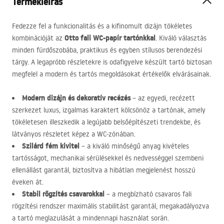
Termékleírás
Fedezze fel a funkcionalitás és a kifinomult dizájn tökéletes
Otto fali WC-papír tartónkkal
kombinációját az
. Kiváló választás
minden fürdőszobába, praktikus és egyben stílusos berendezési
tárgy. A legapróbb részletekre is odafigyelve készült tartó biztosan
megfelel a modern és tartós megoldásokat értékelők elvárásainak.
Modern dizájn és dekoratív recézés
– az egyedi, recézett
szerkezet luxus, izgalmas karaktert kölcsönöz a tartónak, amely
tökéletesen illeszkedik a legújabb belsőépítészeti trendekbe, és
látványos részletet képez a WC-zónában.
Szilárd fém kivitel
– a kiváló minőségű anyag kivételes
tartósságot, mechanikai sérülésekkel és nedvességgel szembeni
ellenállást garantál, biztosítva a hibátlan megjelenést hosszú
éveken át.
Stabil rögzítés csavarokkal
– a megbízható csavaros fali
rögzítési rendszer maximális stabilitást garantál, megakadályozva
a tartó meglazulását a mindennapi használat során.