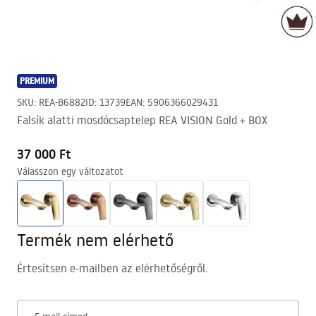
PREMIUM
SKU
:
REA-B6882
ID
:
13739
EAN
:
5906366029431
Falsík alatti mosdócsaptelep REA VISION Gold + BOX
37 000 Ft
Válasszon egy változatot
Termék nem elérhető
Értesítsen e-mailben az elérhetőségről.