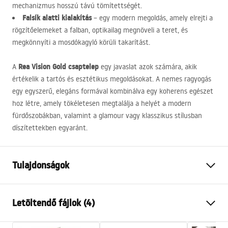
mechanizmus hosszú távú tömítettségét.
Falsík alatti kialakítás
– egy modern megoldás, amely elrejti a
rögzítőelemeket a falban, optikailag megnöveli a teret, és
megkönnyíti a mosdókagyló körüli takarítást.
Rea Vision Gold csaptelep
A
egy javaslat azok számára, akik
értékelik a tartós és esztétikus megoldásokat. A nemes ragyogás
egy egyszerű, elegáns formával kombinálva egy koherens egészet
hoz létre, amely tökéletesen megtalálja a helyét a modern
fürdőszobákban, valamint a glamour vagy klasszikus stílusban
díszítettekben egyaránt.
Tulajdonságok
Csaptelep típusa
mosdó
Letöltendő fájlok (4)
Felszerelés
süllyesztett
Anyag
sárgaréz