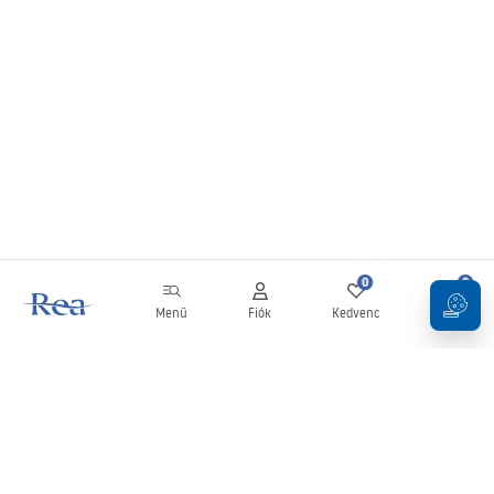
0
0
Menü
Fiók
Kedvenc
Kosár
Hírlevél
Legyen naprakész az újdonságokkal és akciókkal!