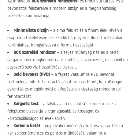
BOX
szerelési rendszerrel
Az innovatív
és rendkívül tartós
PVD
bevonattal felszerelve a modern dizájn és a megbízhatóság
tökéletes kombinációja.
Minimalista dizájn
– a sima felület és a finom élek révén a
csaptelep tökéletesen illeszkedik bármilyen stílusú fürdőszobai
kerámiához, hangsúlyozva a forma tisztaságát.
BOX
szerelési rendszer
– a teljes műanyag ház és a belső
sárgaréz test megkönnyíti a telepítést, a szintezést, és a jövőben
egyszerű szerviz-hozzáférést biztosít.
Gold bevonat (
PVD
)
– a fejlett vákuumos
PVD
bevonat
technológia hihetetlen tartósságot, magas fényt, karcállóságot
garantál, és megkönnyíti a kifogástalan tisztaság mindennapi
fenntartását.
Sárgaréz test
– a falsík alatti és a külső elemek masszív
felépítése biztosítja a legmagasabb tartósságot és
korrózióállóságot az évek során.
Kerámia betét
– egy kiváló minőségű alkatrész garantálja a
kar zökkenőmentes és pontos működését, valamint a