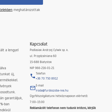
ételekben
meghatározottak
Kapcsolat
lt a lengyel
Podlasiak Andrzej Cylwik sp. k.
ul. Przędzalniana 60
15-688 Białystok
álva
NIP 966-216-01-21
Telefon
tunkat új,
+36 70 750 8912
termékekkel.
E-mail
elvények
iroda@furdoszoba-rea.hu
akosodtunk.
Ügyfélszolgálatunk hétköznapokon elérhető:
án garantáljuk,
7:00–15:00
0%-ban
Reklamációt telefonon nem tudunk intézni, kérjük
ndkívül