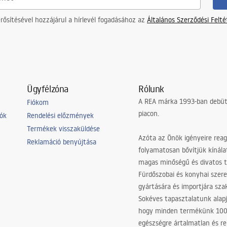
ősítésével hozzájárul a hírlevél fogadásához az
Általános Szerződési Felt
Ügyfélzóna
Rólunk
A REA márka 1993-ban debütá
Fiókom
piacon.
iók
Rendelési előzmények
Termékek visszaküldése
Azóta az Önök igényeire reag
Reklamáció benyújtása
folyamatosan bővítjük kínála
magas minőségű és divatos 
Fürdőszobai és konyhai szer
gyártására és importjára sz
Sokéves tapasztalatunk alapj
hogy minden termékünk 10
egészségre ártalmatlan és re