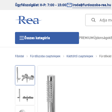
Ügyfélszolgálat H-P: 7:00 - 15:00
iroda@furdoszoba-rea.hu
PREMIUM
Újdonságok
B
Összes kategória
Főoldal
Fürdőszoba csaptelepek
Kádtöltő csaptelepek
Fürdőkád
Zuhanykabinok
Zuhanyajtó
Zuhanytálcák
Zuhanylefolyók