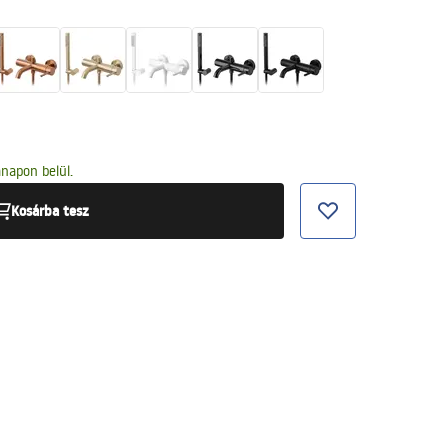
napon belül.
Kosárba tesz