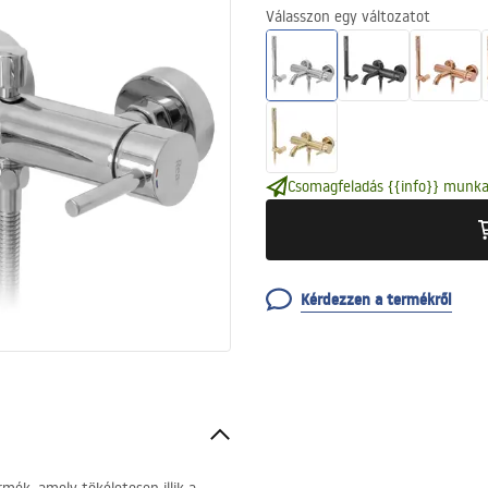
Válasszon egy változatot
Csomagfeladás {{info}} munka
Kérdezzen a termékről