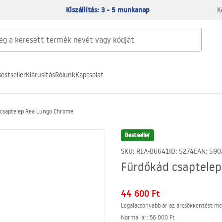
Kiszállítás: 3 - 5 munkanap
K
estseller
Kiárusítás
Rólunk
Kapcsolat
 csaptelep Rea Lungo Chrome
Bestseller
SKU
:
REA-B6641
ID
:
5274
EAN
:
590
Fürdőkád csaptele
44 600 Ft
Legalacsonyabb ár az árcsökkentést me
Normál ár
:
56 000 Ft