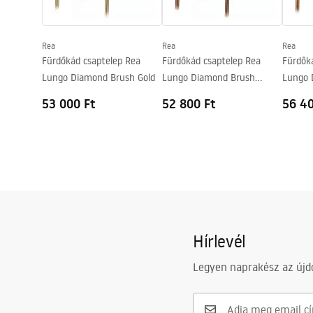
Csatlakozás átmérője
1/2 col
A vízcsatlakozások távolsága
150
mm
Rea
Rea
Rea
Garancia
5 Év
Fürdőkád csaptelep Rea
Fürdőkád csaptelep Rea
Fürdők
Lungo Diamond Brush Gold
Lungo Diamond Brush
Lungo 
Copper
53 000 Ft
52 800 Ft
56 40
Hírlevél
Legyen naprakész az újdo