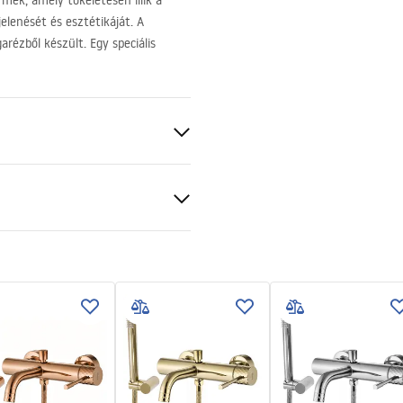
mék, amely tökéletesen illik a
lenését és esztétikáját. A
rézből készült. Egy speciális
ciális feltételek
nty_Terms_and_Conditions_
BS
s_-_5.pdf
ing