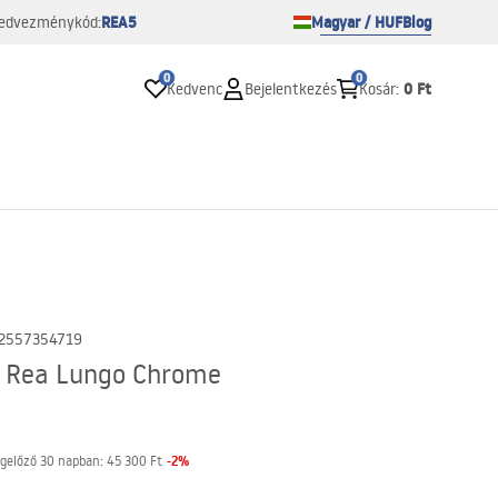
REA5
Magyar / HUF
Blog
edvezménykód:
0
0
0 Ft
Kedvenc
Bejelentkezés
Kosár
:
2557354719
p Rea Lungo Chrome
-
2
%
gelőző 30 napban:
45 300 Ft