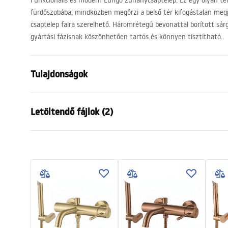
Funkcionális és modern Lungo zuhanycsaptelep. Ez egy olyan ter
fürdőszobába, mindközben megőrzi a belső tér kifogástalan megje
csaptelep falra szerelhető. Háromrétegű bevonattal borított sárga
gyártási fázisnak köszönhetően tartós és könnyen tisztítható.
Tulajdonságok
Csaptelep típusa
fürdőkád
Letöltendő fájlok (2)
Felszerelés
Fali
Szín
Króm
Garan
Kifolyócső típusa
Fix
Telepítési utasítások
Warra
Faucet.pdf
Anyag
Sárgaréz, A
Faucet
Kifolyó tartomány
190
mm
Magasság
45
mm
Bevonási technológia
Chrome plat