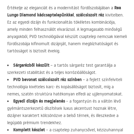
Rea
Értékelje az eleganciát és a modernitást fürdőszobájában a
Lungo Diamond kádcsaptelepünkkel
szálcsiszolt réz
,
kivitelben.
Ez az egyedi dizájn és funkcionalitás tökéletes kombinációja,
amely minden felhasználót elvarázsol. A legmagasabb minőségű
anyagokból,
PVD
technológiával készült csaptelep nemcsak kiemeli
fürdőszobája kifinomult dizájnját, hanem megbízhatóságot és
tartósságot is biztosít évekig.
Sárgarézből készült
– a tartós sárgaréz test garantálja a
szerkezeti stabilitást és a teljes korrózióállóságot.
PVD
bevonat szálcsiszolt réz színben
– a fejlett színfelviteli
technológia kivételes karc- és kopásállóságot biztosít, míg a
nemes, szatén struktúra hatékonyan elfedi az ujjlenyomatokat.
Egyedi dizájn és megjelenés
– a fogantyún és a váltón lévő
gyémántszerkezetű díszítések luxus akcentust hoznak létre,
dizájner karaktert kölcsönözve a belső térnek, és illeszkedve a
legújabb prémium trendekhez.
Komplett készlet
– a csaptelep zuhanycsővel, kézizuhannyal