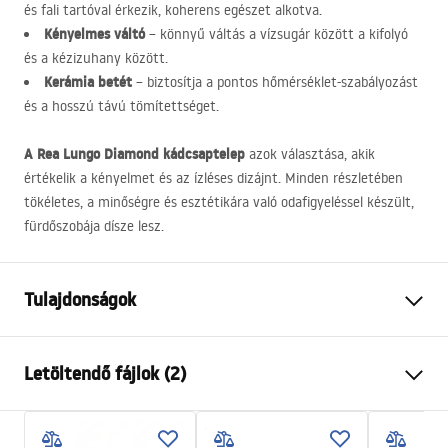
és fali tartóval érkezik, koherens egészet alkotva.
Kényelmes váltó
– könnyű váltás a vízsugár között a kifolyó
és a kézizuhany között.
Kerámia betét
– biztosítja a pontos hőmérséklet-szabályozást
és a hosszú távú tömítettséget.
A Rea Lungo Diamond kádcsaptelep
azok választása, akik
értékelik a kényelmet és az ízléses dizájnt. Minden részletében
tökéletes, a minőségre és esztétikára való odafigyeléssel készült,
fürdőszobája dísze lesz.
Tulajdonságok
Csaptelep típusa
fürdőkád
Letöltendő fájlok (2)
Felszerelés
Fali
Szín
Szálcsiszolt réz
Telepítési utasítások