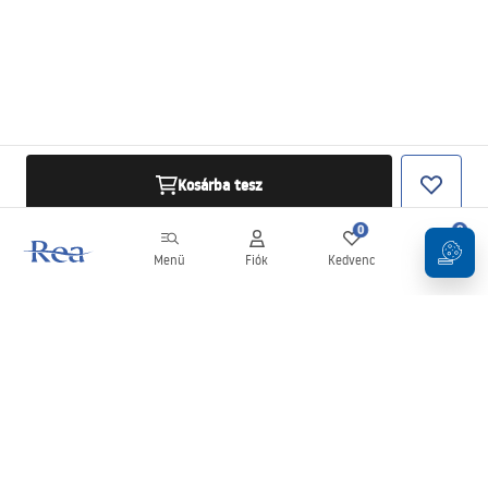
Kosárba tesz
0
0
Menü
Fiók
Kedvenc
Kosár
Hírlevél
Legyen naprakész az újdonságokkal és akciókkal!