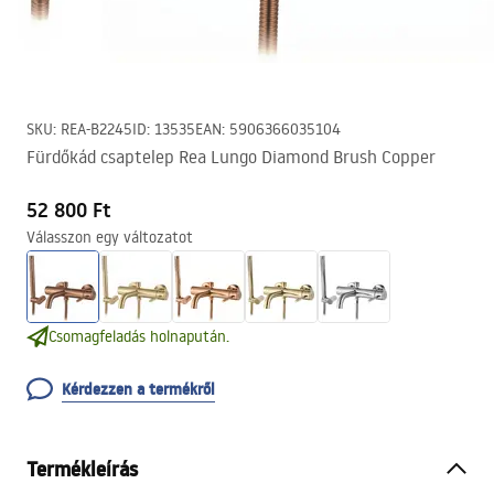
SKU
:
REA-B2245
ID
:
13535
EAN
:
5906366035104
Fürdőkád csaptelep Rea Lungo Diamond Brush Copper
52 800 Ft
Válasszon egy változatot
Csomagfeladás holnapután.
Kérdezzen a termékről
Termékleírás