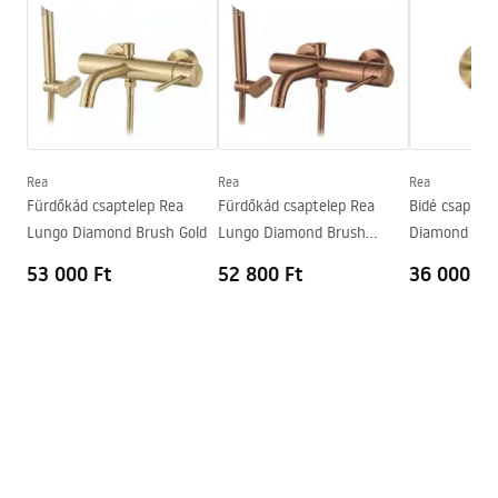
Kifolyócső típusa
Fix
Faucet.pdf
Anyag
Rozsdamentes acél, Sárgaréz
Kifolyó tartomány
100
mm
Garanciális feltételek
Magasság
90
mm
Warranty_Terms_and_Conditions_Faucets_-_5.pdf
Bevonási technológia
PVD
Csatlakozás átmérője
1/2 col
Rea
Rea
Rea
Fürdőkád csaptelep Rea
Fürdőkád csaptelep Rea
Bidé csap Re
A vízcsatlakozások távolsága
150
mm
Lungo Diamond Brush Gold
Lungo Diamond Brush
Diamond Bru
Garancia
5 Év
Copper
53 000 Ft
52 800 Ft
36 000 Ft