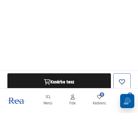
Kosárba tesz
0
0
Menü
Fiók
Kedvenc
Kosár
Hírlevél