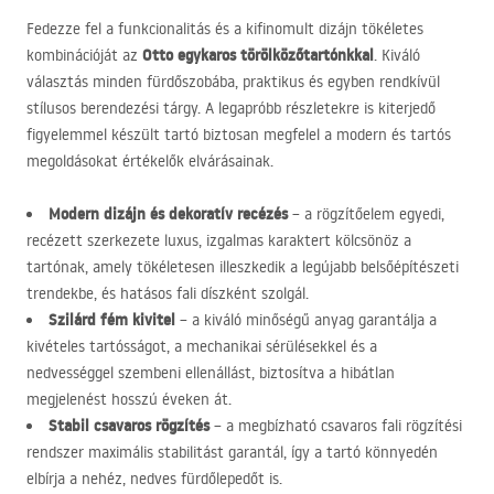
Fedezze fel a funkcionalitás és a kifinomult dizájn tökéletes
Otto egykaros törölközőtartónkkal
kombinációját az
. Kiváló
választás minden fürdőszobába, praktikus és egyben rendkívül
stílusos berendezési tárgy. A legapróbb részletekre is kiterjedő
figyelemmel készült tartó biztosan megfelel a modern és tartós
megoldásokat értékelők elvárásainak.
Modern dizájn és dekoratív recézés
– a rögzítőelem egyedi,
recézett szerkezete luxus, izgalmas karaktert kölcsönöz a
tartónak, amely tökéletesen illeszkedik a legújabb belsőépítészeti
trendekbe, és hatásos fali díszként szolgál.
Szilárd fém kivitel
– a kiváló minőségű anyag garantálja a
kivételes tartósságot, a mechanikai sérülésekkel és a
nedvességgel szembeni ellenállást, biztosítva a hibátlan
megjelenést hosszú éveken át.
Stabil csavaros rögzítés
– a megbízható csavaros fali rögzítési
rendszer maximális stabilitást garantál, így a tartó könnyedén
elbírja a nehéz, nedves fürdőlepedőt is.