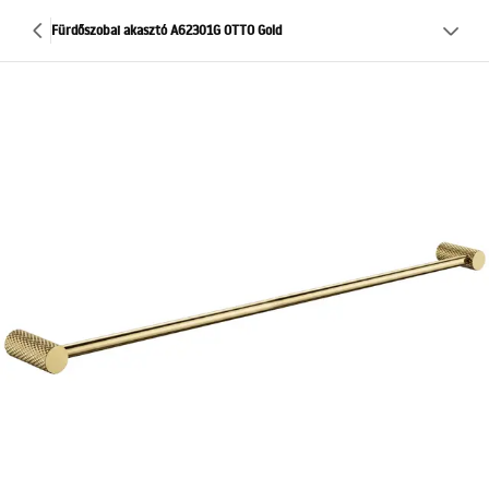
Fürdőszobai akasztó A62301G OTTO Gold