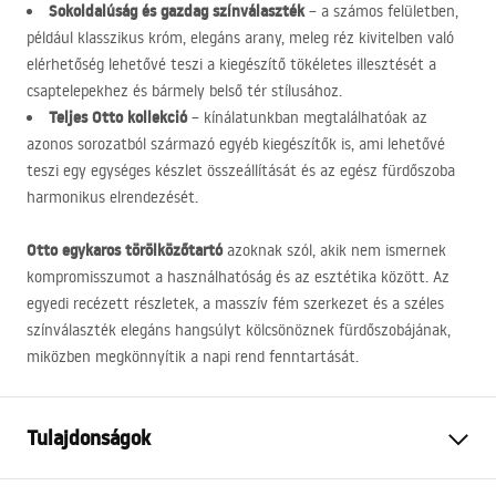
Sokoldalúság és gazdag színválaszték
– a számos felületben,
például klasszikus króm, elegáns arany, meleg réz kivitelben való
elérhetőség lehetővé teszi a kiegészítő tökéletes illesztését a
csaptelepekhez és bármely belső tér stílusához.
Teljes Otto kollekció
– kínálatunkban megtalálhatóak az
azonos sorozatból származó egyéb kiegészítők is, ami lehetővé
teszi egy egységes készlet összeállítását és az egész fürdőszoba
harmonikus elrendezését.
Otto egykaros törölközőtartó
azoknak szól, akik nem ismernek
kompromisszumot a használhatóság és az esztétika között. Az
egyedi recézett részletek, a masszív fém szerkezet és a széles
színválaszték elegáns hangsúlyt kölcsönöznek fürdőszobájának,
miközben megkönnyítik a napi rend fenntartását.
Tulajdonságok