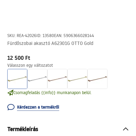
SKU
:
REA-42026
ID
:
13580
EAN
:
5906366028144
Fürdőszobai akasztó A62301G OTTO Gold
12 500 Ft
Válasszon egy változatot
Csomagfeladás {{info}} munkanapon belül.
Kérdezzen a termékről
Termékleírás