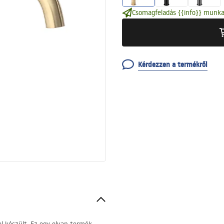
Csomagfeladás {{info}} munka
Kérdezzen a termékről