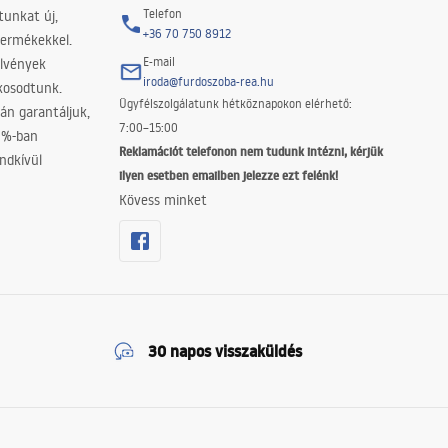
Telefon
tunkat új,
+36 70 750 8912
termékekkel.
E-mail
elvények
iroda@furdoszoba-rea.hu
akosodtunk.
Ügyfélszolgálatunk hétköznapokon elérhető:
án garantáljuk,
7:00–15:00
0%-ban
Reklamációt telefonon nem tudunk intézni, kérjük
ndkívül
ilyen esetben emailben jelezze ezt felénk!
Kövess minket
30 napos visszaküldés