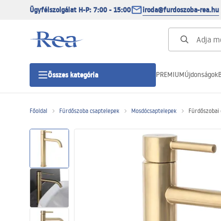
Ügyfélszolgálat H-P: 7:00 - 15:00
iroda@furdoszoba-rea.hu
PREMIUM
Újdonságok
B
Összes kategória
Főoldal
Fürdőszoba csaptelepek
Mosdócsaptelepek
Fürdőszobai 
Zuhanykabinok
Zuhanyajtó
Zuhanytálcák
Zuhanylefolyók