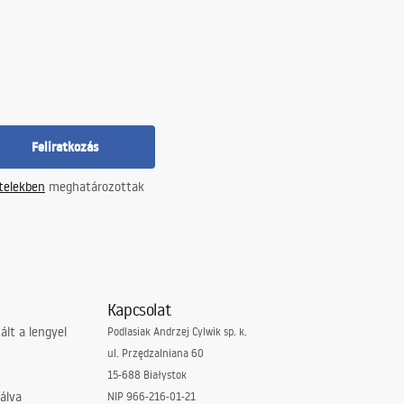
Feliratkozás
ételekben
meghatározottak
Kapcsolat
lt a lengyel
Podlasiak Andrzej Cylwik sp. k.
ul. Przędzalniana 60
15-688 Białystok
álva
NIP 966-216-01-21