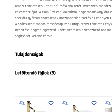
Ez a darab a funkcionalitás és a megjelenés szem előtt tartásáva
amely tökéletesen kitölti a fürdőszoba terét, miközben megőrzi 
és esztétikáját. A csap úgy van kialakítva, hogy mosdókagylóra v
speciális gyártási szakasznak köszönhetően tartós és könnyen ti
A szálcsiszolt magas mosdócsap Rea Lungo arany tökéletes egysz
Beépítése nagyon egyszerű. Ezért sikeresen elvégezhető önállóa
segítségét kellene kérnie.
Tulajdonságok
Felszerelés
Álló
Letöltendő fájlok (3)
Szín
Szálcsiszolt
Kifolyócső típusa
Fix
Garanciális feltételek
Anyag
Sárgaréz
Össze
Warranty_Terms_and_Conditions_
faucet
Kifolyó tartomány
130
mm
Faucets_-_5.pdf
Magasság
280
mm