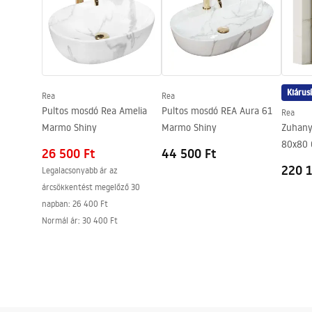
Bevonási technológia
PVD
Biztonsági információk
Csatlakozás átmérője
3/8 col
Safety_Information_Faucets.pdf
Garancia
5 Év
Kiárus
Rea
Rea
Pultos mosdó Rea Amelia
Pultos mosdó REA Aura 61
Rea
Marmo Shiny
Marmo Shiny
Zuhany
80x80 
26 500 Ft
44 500 Ft
220 1
Legalacsonyabb ár az
árcsökkentést megelőző 30
napban:
26 400 Ft
Normál ár
:
30 400 Ft