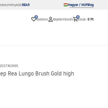
REA5
Magyar / HUF
Blog
edvezménykód:
0
0
0 Ft
Kedvenc
Bejelentkezés
Kosár
:
2557363995
lep Rea Lungo Brush Gold high