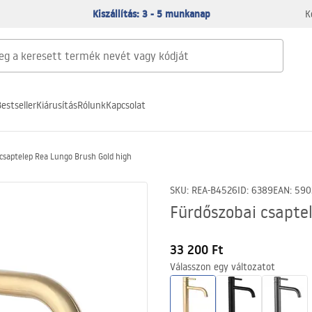
Kiszállítás: 3 - 5 munkanap
K
estseller
Kiárusítás
Rólunk
Kapcsolat
csaptelep Rea Lungo Brush Gold high
SKU
:
REA-B4526
ID
:
6389
EAN
:
590
Fürdőszobai csapte
33 200 Ft
Válasszon egy változatot