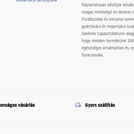
Reklamáció benyújtása
folyamatosan bővítjük kínála
magas minőségű és divatos 
Fürdőszobai és konyhai szer
gyártására és importjára sz
Sokéves tapasztalatunk alapj
hogy minden termékünk 10
egészségre ártalmatlan és re
funkcionális.
tonságos vásárlás
Gyors szállítás