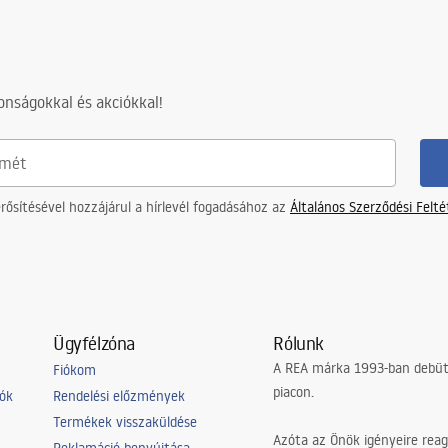
nságokkal és akciókkal!
ősítésével hozzájárul a hírlevél fogadásához az
Általános Szerződési Felt
Ügyfélzóna
Rólunk
A REA márka 1993-ban debütá
Fiókom
piacon.
iók
Rendelési előzmények
Termékek visszaküldése
Azóta az Önök igényeire reag