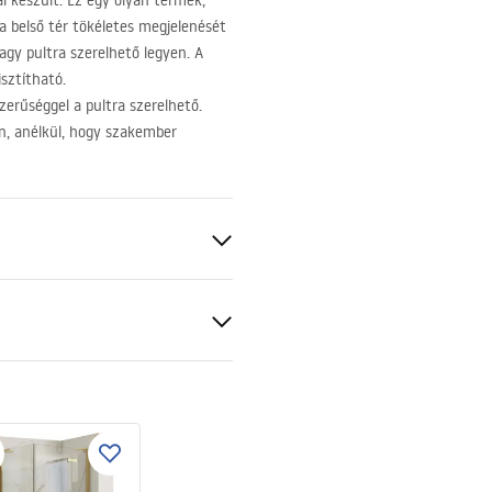
l készült. Ez egy olyan termék,
a belső tér tökéletes megjelenését
agy pultra szerelhető legyen. A
sztítható.
erűséggel a pultra szerelhető.
n, anélkül, hogy szakember
 arany
szerelési útmutató
.pdf