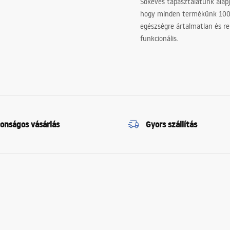
Sokéves tapasztalatunk alapj
hogy minden termékünk 10
egészségre ártalmatlan és re
funkcionális.
tonságos vásárlás
Gyors szállítás