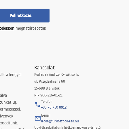
Feliratkozás
ételekben
meghatározottak
Kapcsolat
lt a lengyel
Podlasiak Andrzej Cylwik sp. k.
ul. Przędzalniana 60
15-688 Białystok
álva
NIP 966-216-01-21
Telefon
tunkat új,
+36 70 750 8912
termékekkel.
E-mail
elvények
iroda@furdoszoba-rea.hu
akosodtunk.
Ügyfélszolgálatunk hétköznapokon elérhető: