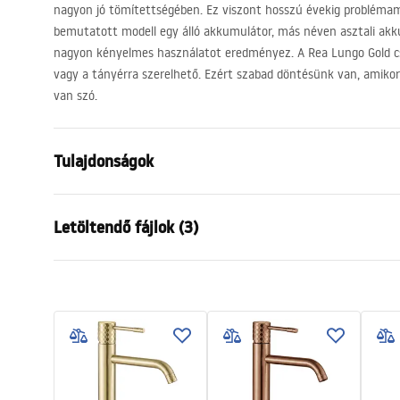
nagyon jó tömítettségében. Ez viszont hosszú évekig problém
bemutatott modell egy álló akkumulátor, más néven asztali akk
nagyon kényelmes használatot eredményez. A Rea Lungo Gold cs
vagy a tányérra szerelhető. Ezért szabad döntésünk van, amikor a
van szó.
Tulajdonságok
Csaptelep típusa
mosdó
Letöltendő fájlok (3)
Felszerelés
Álló
Szín
Arany
Garanciális feltételek
Kifolyócső típusa
Fix
Össze
Warranty_Terms_and_Conditions_
faucet
Anyag
Sárgaréz
Faucets_-_5.pdf
Kifolyó tartomány
130
mm
Magasság
280
mm
Biztonsági információk