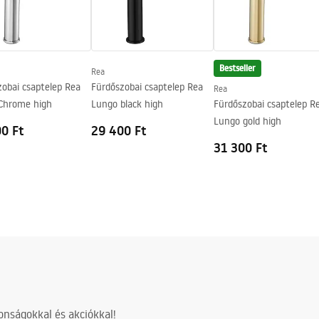
Bestseller
Rea
obai csaptelep Rea
Fürdőszobai csaptelep Rea
Rea
Chrome high
Lungo black high
Fürdőszobai csaptelep R
Lungo gold high
0 Ft
29 400 Ft
31 300 Ft
nságokkal és akciókkal!