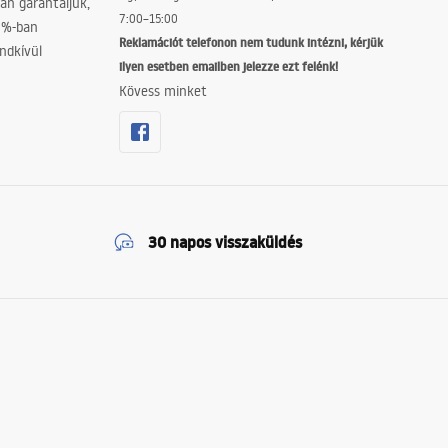
án garantáljuk,
7:00–15:00
0%-ban
Reklamációt telefonon nem tudunk intézni, kérjük
ndkívül
ilyen esetben emailben jelezze ezt felénk!
Kövess minket
30 napos visszaküldés