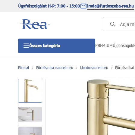
Ügyfélszolgálat H-P: 7:00 - 15:00
iroda@furdoszoba-rea.hu
PREMIUM
Újdonságok
B
Összes kategória
Főoldal
Fürdőszoba csaptelepek
Mosdócsaptelepek
Fürdőszobai 
Zuhanykabinok
Zuhanyajtó
Zuhanytálcák
Zuhanylefolyók