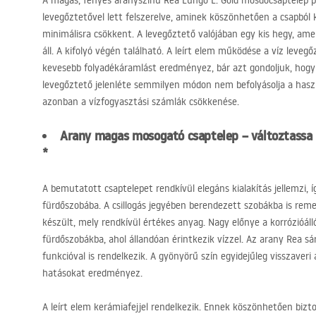
A magas, fényes aranyszínű Rea Lungo L. Gold mosdócsaptelep pra
levegőztetővel lett felszerelve, aminek köszönhetően a csapból k
minimálisra csökkent. A levegőztető valójában egy kis hegy, am
áll. A kifolyó végén található. A leírt elem működése a víz levegő
kevesebb folyadékáramlást eredményez, bár azt gondoljuk, hogy
levegőztető jelenléte semmilyen módon nem befolyásolja a hasz
azonban a vízfogyasztási számlák csökkenése.
Arany magas mosogató csaptelep – változtassa 
*
A bemutatott csaptelepet rendkívül elegáns kialakítás jellemzi,
fürdőszobába. A csillogás jegyében berendezett szobákba is reme
készült, mely rendkívül értékes anyag. Nagy előnye a korrózióáll
fürdőszobákba, ahol állandóan érintkezik vízzel. Az arany Rea s
funkcióval is rendelkezik. A gyönyörű szín egyidejűleg visszaveri
hatásokat eredményez.
A leírt elem kerámiafejjel rendelkezik. Ennek köszönhetően biz