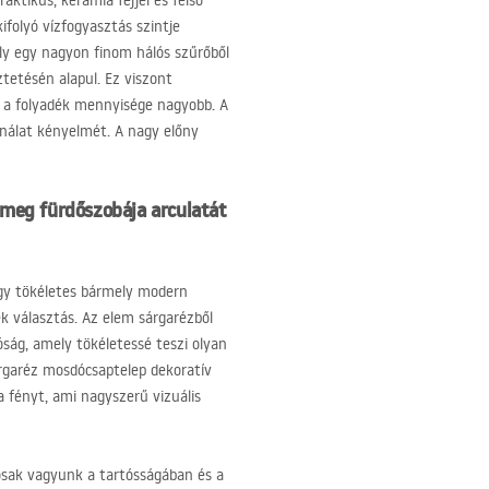
ktikus, kerámia fejjel és felső
ifolyó vízfogyasztás szintje
ely egy nagyon finom hálós szűrőből
ztetésén alapul. Ez viszont
 a folyadék mennyisége nagyobb. A
nálat kényelmét. A nagy előny
meg fürdőszobája arculatát
 így tökéletes bármely modern
k választás. Az elem sárgarézből
óság, amely tökéletessé teszi olyan
árgaréz mosdócsaptelep dekoratív
 a fényt, ami nagyszerű vizuális
tosak vagyunk a tartósságában és a