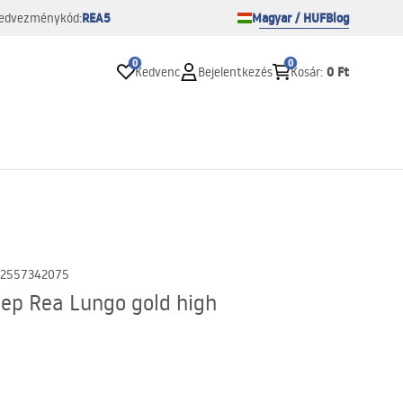
REA5
Magyar / HUF
Blog
edvezménykód:
0
0
0 Ft
Kedvenc
Bejelentkezés
Kosár
:
2557342075
lep Rea Lungo gold high