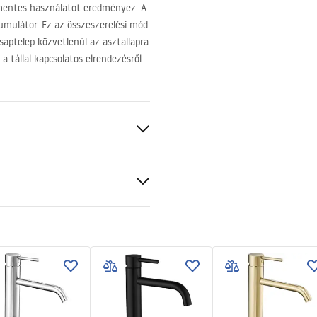
amentes használatot eredményez. A
umulátor. Ez az összeszerelési mód
aptelep közvetlenül az asztallapra
 tállal kapcsolatos elrendezésről
szerelési útmutató
.pdf