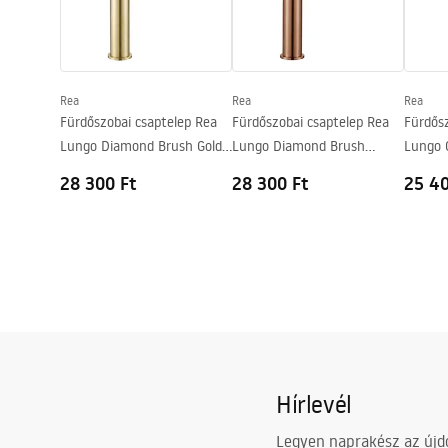
Bevonási technológia
PVD
Safety_Information_Faucets.pdf
Csatlakozás átmérője
3/8 col
Garancia
5 Év
Rea
Rea
Rea
Fürdőszobai csaptelep Rea
Fürdőszobai csaptelep Rea
Fürdősz
Lungo Diamond Brush Gold
Lungo Diamond Brush
Lungo 
high
Copper high
28 300 Ft
28 300 Ft
25 40
Hírlevél
Legyen naprakész az újdo