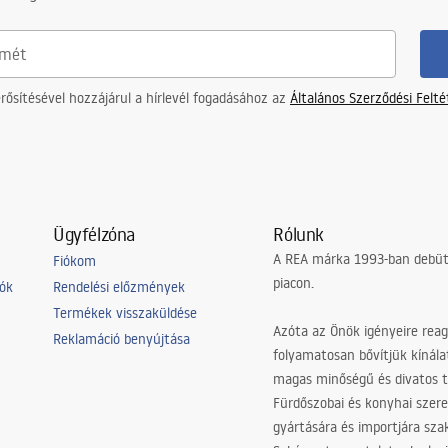
ősítésével hozzájárul a hírlevél fogadásához az
Általános Szerződési Felt
Ügyfélzóna
Rólunk
A REA márka 1993-ban debütá
Fiókom
piacon.
iók
Rendelési előzmények
Termékek visszaküldése
Azóta az Önök igényeire reag
Reklamáció benyújtása
folyamatosan bővítjük kínála
magas minőségű és divatos 
Fürdőszobai és konyhai szer
gyártására és importjára sz