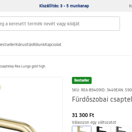
Kiszállítás: 3 - 5 munkanap
K
estseller
Kiárusítás
Rólunk
Kapcsolat
csaptelep Rea Lungo gold high
Bestseller
SKU
:
REA-B9409
ID
:
3449
EAN
:
590
Fürdőszobai csapte
31 300 Ft
Válasszon egy változatot