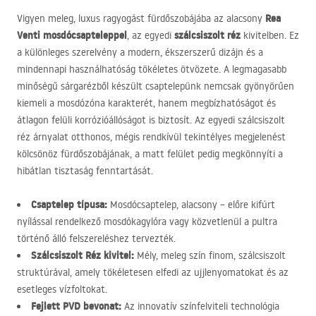
Rea
Vigyen meleg, luxus ragyogást fürdőszobájába az alacsony
Venti mosdócsapteleppel
szálcsiszolt réz
, az egyedi
kivitelben. Ez
a különleges szerelvény a modern, ékszerszerű dizájn és a
mindennapi használhatóság tökéletes ötvözete. A legmagasabb
minőségű sárgarézből készült csaptelepünk nemcsak gyönyörűen
kiemeli a mosdózóna karakterét, hanem megbízhatóságot és
átlagon felüli korrózióállóságot is biztosít. Az egyedi szálcsiszolt
réz árnyalat otthonos, mégis rendkívül tekintélyes megjelenést
kölcsönöz fürdőszobájának, a matt felület pedig megkönnyíti a
hibátlan tisztaság fenntartását.
Csaptelep típusa:
Mosdócsaptelep, alacsony – előre kifúrt
nyílással rendelkező mosdókagylóra vagy közvetlenül a pultra
történő álló felszereléshez tervezték.
Szálcsiszolt Réz kivitel:
Mély, meleg szín finom, szálcsiszolt
struktúrával, amely tökéletesen elfedi az ujjlenyomatokat és az
esetleges vízfoltokat.
Fejlett
PVD
bevonat:
Az innovatív színfelviteli technológia