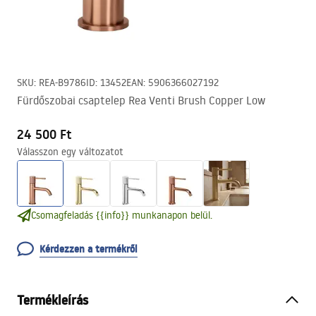
SKU
:
REA-B9786
ID
:
13452
EAN
:
5906366027192
Fürdőszobai csaptelep Rea Venti Brush Copper Low
24 500 Ft
Válasszon egy változatot
Csomagfeladás {{info}} munkanapon belül.
Kérdezzen a termékről
Termékleírás