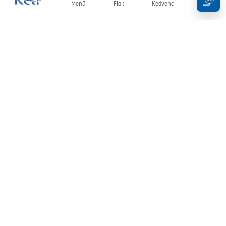
Menü
Fiók
Kedvenc
Kosár
Hírlevél
Legyen naprakész az újdonságokkal és akciókkal!
Feliratkozás
Adatai megadásával és megerősítésével hozzájárul a hírlevél
fogadásához az
Általános Szerződési Feltételekben
meghatározottak szerint.