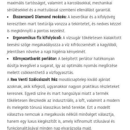
maximális tartósságot, valamint a karcolásokkal, mechanikai
sérülésekkel és a mattulással szembeni ellenállást garantál.
Ékszerszerű Diamond recézés:
A keverőkar és a kifolyóvég
keresztben mart textúrája vonzza a tekintetet, és nedves kézzel
is megkönnyíti a pontos kezelést.
Ergonomikus fix kifolyócső:
A vízsugár tökéletesen kialakított
beesési szöge megakadályozza a víz kifröccsenését a kagylóból,
jelentősen növelve a napi higiénia kényelmét.
Környezetbarát perlátor:
A beépített perlátor hatékonyan
dúsítja levegővel a sugarat, így az optimális nyomás megőrzése
mellett csökkenthető a vízfogyasztás.
Rea Venti Szálcsiszolt Réz
A
mosdócsaptelep kiváló ajánlat
azoknak, akik kifejező, ugyanakkor nagyon praktikus részleteket
keresnek. Egyedi színe és mart hangsúlyai miatt a termék
tökéletesen illeszkedik az indusztriális, a loft, valamint a modern
és melegebb tónusú klasszikus belső terekbe. Ezt a modellt
választva nemcsak a megalkuvás nélküli minőséget választja,
hanem egy luxus kiegészítőt is, amely kifinomult stílusával és
funkcionalitásával minden nap elvarázsolja majd.