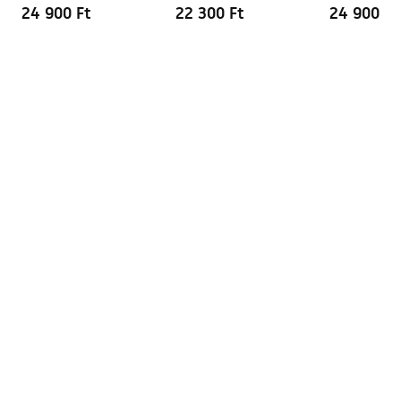
Copper
24 900 Ft
22 300 Ft
24 900 Ft
Pielęgnacja
Pielegnacja.pdf