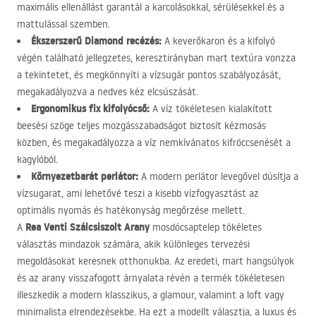
maximális ellenállást garantál a karcolásokkal, sérülésekkel és a
mattulással szemben.
Ékszerszerű Diamond recézés:
A keverőkaron és a kifolyó
végén található jellegzetes, keresztirányban mart textúra vonzza
a tekintetet, és megkönnyíti a vízsugár pontos szabályozását,
megakadályozva a nedves kéz elcsúszását.
Ergonomikus fix kifolyócső:
A víz tökéletesen kialakított
beesési szöge teljes mozgásszabadságot biztosít kézmosás
közben, és megakadályozza a víz nemkívánatos kifröccsenését a
kagylóból.
Környezetbarát perlátor:
A modern perlátor levegővel dúsítja a
vízsugarat, ami lehetővé teszi a kisebb vízfogyasztást az
optimális nyomás és hatékonyság megőrzése mellett.
Rea Venti Szálcsiszolt Arany
A
mosdócsaptelep tökéletes
választás mindazok számára, akik különleges tervezési
megoldásokat keresnek otthonukba. Az eredeti, mart hangsúlyok
és az arany visszafogott árnyalata révén a termék tökéletesen
illeszkedik a modern klasszikus, a glamour, valamint a loft vagy
minimalista elrendezésekbe. Ha ezt a modellt választja, a luxus és