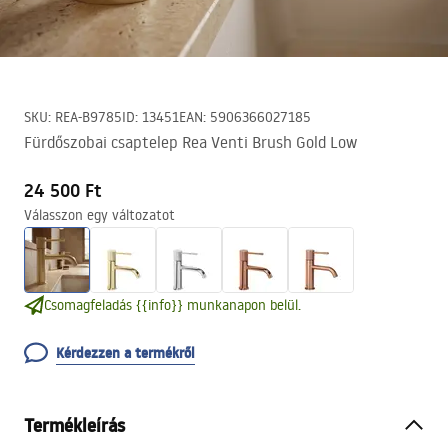
SKU
:
REA-B9785
ID
:
13451
EAN
:
5906366027185
Fürdőszobai csaptelep Rea Venti Brush Gold Low
24 500 Ft
Válasszon egy változatot
Csomagfeladás {{info}} munkanapon belül.
Kérdezzen a termékről
Termékleírás