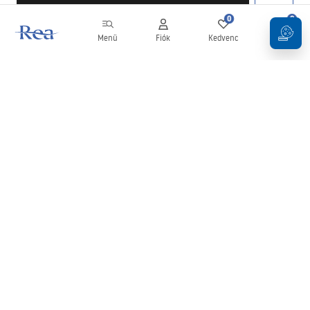
0
0
Menü
Fiók
Kedvenc
Kosár
Hírlevél
Legyen naprakész az újdonságokkal és akciókkal!
Feliratkozás
Adatai megadásával és megerősítésével hozzájárul a hírlevél
fogadásához az
Általános Szerződési Feltételekben
meghatározottak szerint.