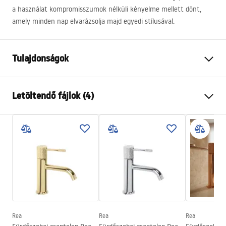
a használat kompromisszumok nélküli kényelme mellett dönt,
amely minden nap elvarázsolja majd egyedi stílusával.
Tulajdonságok
Csaptelep típusa
mosdó
Letöltendő fájlok (4)
Felszerelés
Álló
Szín
Szálcsiszolt arany
Garanciális feltételek
Kifolyócső típusa
Fix
Warranty_Terms_and_Conditions_Faucets_-_5.pdf
Anyag
Sárgaréz
Kifolyó tartomány
130
mm
Összeszerelési útmutató
Magasság
190
mm
faucet.pdf
Bevonási technológia
PVD
Csatlakozás átmérője
3/8 col
Rea
Rea
Rea
Biztonsági információk