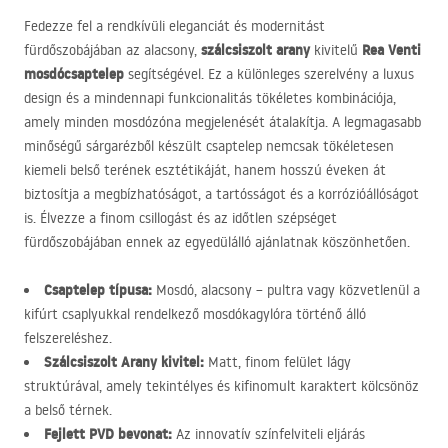
Fedezze fel a rendkívüli eleganciát és modernitást
szálcsiszolt arany
Rea Venti
fürdőszobájában az alacsony,
kivitelű
mosdócsaptelep
segítségével. Ez a különleges szerelvény a luxus
design és a mindennapi funkcionalitás tökéletes kombinációja,
amely minden mosdózóna megjelenését átalakítja. A legmagasabb
minőségű sárgarézből készült csaptelep nemcsak tökéletesen
kiemeli belső terének esztétikáját, hanem hosszú éveken át
biztosítja a megbízhatóságot, a tartósságot és a korrózióállóságot
is. Élvezze a finom csillogást és az időtlen szépséget
fürdőszobájában ennek az egyedülálló ajánlatnak köszönhetően.
Csaptelep típusa:
Mosdó, alacsony – pultra vagy közvetlenül a
kifúrt csaplyukkal rendelkező mosdókagylóra történő álló
felszereléshez.
Szálcsiszolt Arany kivitel:
Matt, finom felület lágy
struktúrával, amely tekintélyes és kifinomult karaktert kölcsönöz
a belső térnek.
Fejlett
PVD
bevonat:
Az innovatív színfelviteli eljárás