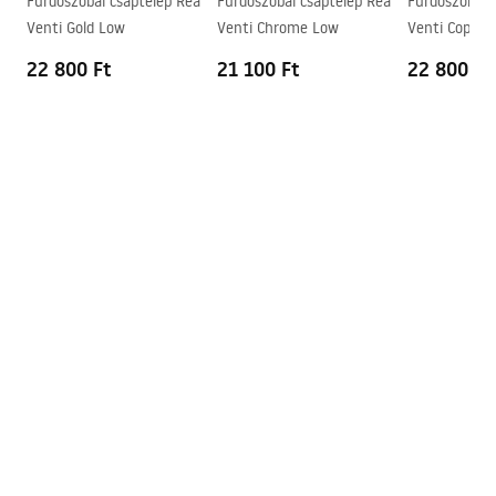
Fürdőszobai csaptelep Rea
Fürdőszobai csaptelep Rea
Fürdőszobai 
Garancia
5 Év
Safety_Information_Faucets.pdf
Venti Gold Low
Venti Chrome Low
Venti Copper
22 800 Ft
21 100 Ft
22 800 Ft
Pielęgnacja
Pielegnacja.pdf