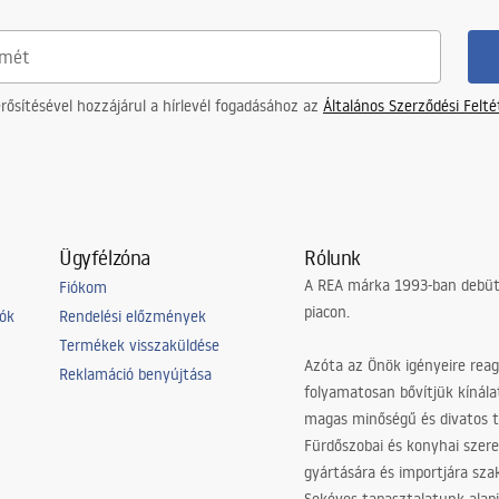
ősítésével hozzájárul a hírlevél fogadásához az
Általános Szerződési Felt
Ügyfélzóna
Rólunk
A REA márka 1993-ban debütá
Fiókom
piacon.
iók
Rendelési előzmények
Termékek visszaküldése
Azóta az Önök igényeire reag
Reklamáció benyújtása
folyamatosan bővítjük kínála
magas minőségű és divatos 
Fürdőszobai és konyhai szer
gyártására és importjára sz