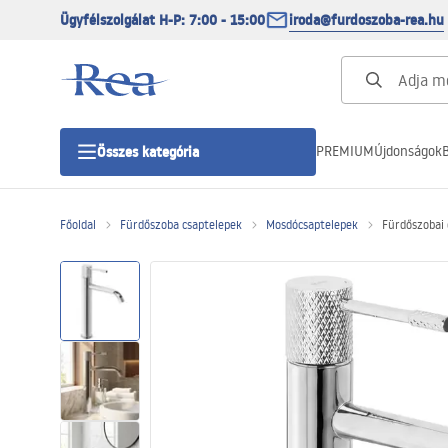
Ügyfélszolgálat H-P: 7:00 - 15:00
iroda@furdoszoba-rea.hu
PREMIUM
Újdonságok
B
Összes kategória
Főoldal
Fürdőszoba csaptelepek
Mosdócsaptelepek
Fürdőszobai 
Zuhanykabinok
Zuhanyajtó
Zuhanytálcák
Zuhanylefolyók