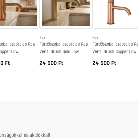
ing
Rea
Rea
obai csaptelep Rea
Fürdőszobai csaptelep Rea
Fürdőszobai csaptelep R
Copper Low
Venti Brush Gold Low
Venti Brush Copper Low
0 Ft
24 500 Ft
24 500 Ft
nságokkal és akciókkal!