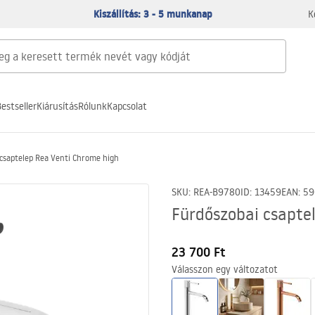
Kiszállítás: 3 - 5 munkanap
K
estseller
Kiárusítás
Rólunk
Kapcsolat
csaptelep Rea Venti Chrome high
SKU
:
REA-B9780
ID
:
13459
EAN
:
59
Fürdőszobai csapte
23 700 Ft
Válasszon egy változatot