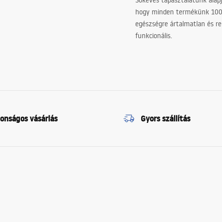
Sokéves tapasztalatunk alapj
hogy minden termékünk 10
egészségre ártalmatlan és re
funkcionális.
tonságos vásárlás
Gyors szállítás