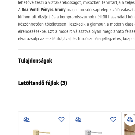
lehetővé teszi a víztakarékosságot, miközben fenntartja a telje
Rea Venti Fényes Arany
A
magas mosdócsaptelep kiváló választá
kifinomult dizájnt és a kompromisszumok nélküli használati kén
köszönhetően tökéletesen illeszkedik a glamour, a modern class
elrendezésekbe. Ezt a modellt választva olyan megbízható felsz
elvarázsolja az esztétikájával, és fürdőszobája jellegzetes, közpo
Tulajdonságok
Csaptelep típusa
mosdó
Letöltendő fájlok (3)
Felszerelés
Álló
Szín
Króm
Garanciális feltételek
Kifolyócső típusa
Fix
Össze
Warranty_Terms_and_Conditions_
faucet
Anyag
Sárgaréz
Faucets_-_5.pdf
Kifolyó tartomány
160
mm
Magasság
295
mm