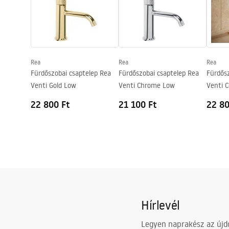
Biztonsági információk
Bevonási technológia
Chrome plat
Safety_Information_Faucets.pdf
Csatlakozás átmérője
3/8 col
Garancia
5 Év
Rea
Rea
Rea
Fürdőszobai csaptelep Rea
Fürdőszobai csaptelep Rea
Fürdősz
Venti Gold Low
Venti Chrome Low
Venti 
22 800 Ft
21 100 Ft
22 80
Hírlevél
Legyen naprakész az újdo