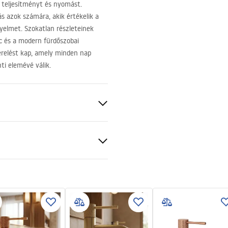
s teljesítményt és nyomást.
s azok számára, akik értékelik a
yelmet. Szokatlan részleteinek
ic és a modern fürdőszobai
erelést kap, amely minden nap
nti elemévé válik.
szerelési útmutató
.pdf