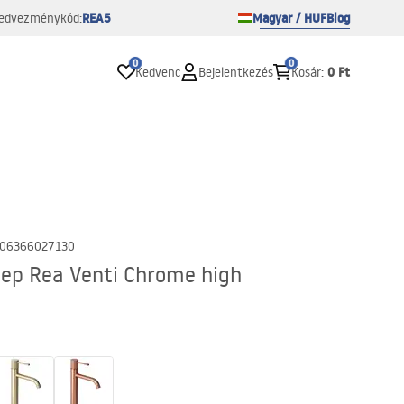
REA5
Magyar / HUF
Blog
edvezménykód:
0
0
0 Ft
Kedvenc
Bejelentkezés
Kosár
:
06366027130
lep Rea Venti Chrome high