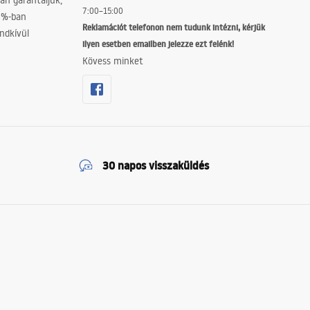
án garantáljuk,
7:00–15:00
0%-ban
Reklamációt telefonon nem tudunk intézni, kérjük
ndkívül
ilyen esetben emailben jelezze ezt felénk!
Kövess minket
30 napos visszaküldés