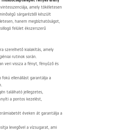
i mosdócsaptelepet
fényes arany
 kvintesszenciája, amely tökéletesen
minőségű sárgarézből készült
kéletesen, hanem megbízhatóságot,
sillogó felület ékszerszerű
a szerelhető kialakítás, amely
iéniai rutinok során.
an veri vissza a fényt, fényűző és
 fokú ellenállást garantálja a
n.
én található jellegzetes,
yíti a pontos kezelést,
erámiabetét éveken át garantálja a
ítja levegővel a vízsugarat, ami