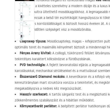
Rea Vent
Bemutatjuk a rendkívül elegáns és funkcionális magas
kivitelben. Ez a kivételes szerelvény a modern dizájn és a luxus
illeszkedik a pultra ültethető mosdókagylókhoz. A legmagasabb 
csaptelep nemcsak a belső tér esztétikáját hangsúlyozza ki tö
tartósságot és korrózióállóságot is biztosít hosszú éveken át. A c
ragyogást és időtlen szépséget visz a mosdózónába.
Csaptelep típusa:
Mosdócsaptelep, magas – kifejezetten pultr
optimális teret és maximális kényelmet biztosít a mindennapi hig
Fényes Arany kivitel:
A csillogó, tükörszerű felület látványos
tekintélyes karaktert kölcsönözve a fürdőszobának.
PVD
technológia:
A fejlett bevonatolási eljárás a legmagasabb
karcolásokkal, mechanikai sérülésekkel és a mattulással szembe
Ékszerszerű Diamond recézés:
A keverőkaron és a kifolyó vég
keresztirányban mart struktúra vonzza a tekintetet, és megkönn
megakadályozva a nedves kéz megcsúszását.
Masszív szerkezet:
A tartós sárgaréz test és a megbízható k
zökkenőmentes szabályozást és a hibátlan működést.
Környezetbarát perlátor:
A beépített perlátor hatékonyan dús