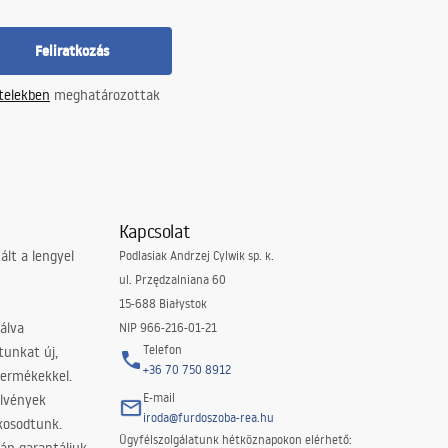
Feliratkozás
ételekben
meghatározottak
Kapcsolat
lt a lengyel
Podlasiak Andrzej Cylwik sp. k.
ul. Przędzalniana 60
15-688 Białystok
álva
NIP 966-216-01-21
Telefon
tunkat új,
+36 70 750 8912
termékekkel.
E-mail
elvények
iroda@furdoszoba-rea.hu
akosodtunk.
Ügyfélszolgálatunk hétköznapokon elérhető: