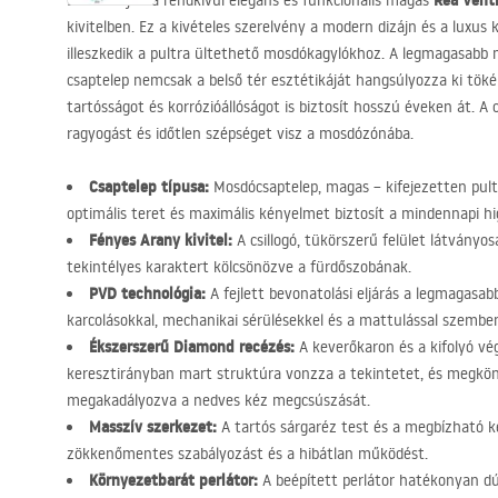
Rea Vent
Bemutatjuk a rendkívül elegáns és funkcionális magas
kivitelben. Ez a kivételes szerelvény a modern dizájn és a luxus
illeszkedik a pultra ültethető mosdókagylókhoz. A legmagasabb 
csaptelep nemcsak a belső tér esztétikáját hangsúlyozza ki tö
tartósságot és korrózióállóságot is biztosít hosszú éveken át. A c
ragyogást és időtlen szépséget visz a mosdózónába.
Csaptelep típusa:
Mosdócsaptelep, magas – kifejezetten pultr
optimális teret és maximális kényelmet biztosít a mindennapi hig
Fényes Arany kivitel:
A csillogó, tükörszerű felület látványos
tekintélyes karaktert kölcsönözve a fürdőszobának.
PVD
technológia:
A fejlett bevonatolási eljárás a legmagasabb
karcolásokkal, mechanikai sérülésekkel és a mattulással szembe
Ékszerszerű Diamond recézés:
A keverőkaron és a kifolyó vég
keresztirányban mart struktúra vonzza a tekintetet, és megkönn
megakadályozva a nedves kéz megcsúszását.
Masszív szerkezet:
A tartós sárgaréz test és a megbízható k
zökkenőmentes szabályozást és a hibátlan működést.
Környezetbarát perlátor:
A beépített perlátor hatékonyan dús