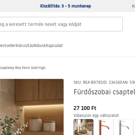
Kiszállítás: 3 - 5 munkanap
K
estseller
Kiárusítás
Rólunk
Kapcsolat
csaptelep Rea Venti Gold high
SKU
:
REA-B9781
ID
:
13456
EAN
:
59
Fürdőszobai csaptel
27 100 Ft
Válasszon egy változatot