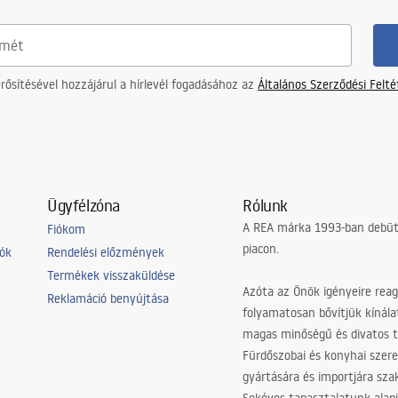
ősítésével hozzájárul a hírlevél fogadásához az
Általános Szerződési Felt
Ügyfélzóna
Rólunk
A REA márka 1993-ban debütá
Fiókom
piacon.
iók
Rendelési előzmények
Termékek visszaküldése
Azóta az Önök igényeire reag
Reklamáció benyújtása
folyamatosan bővítjük kínála
magas minőségű és divatos 
Fürdőszobai és konyhai szer
gyártására és importjára sz