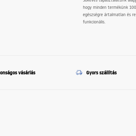
Sokéves tapasztalatunk alapj
hogy minden termékünk 10
egészségre ártalmatlan és re
funkcionális.
tonságos vásárlás
Gyors szállítás