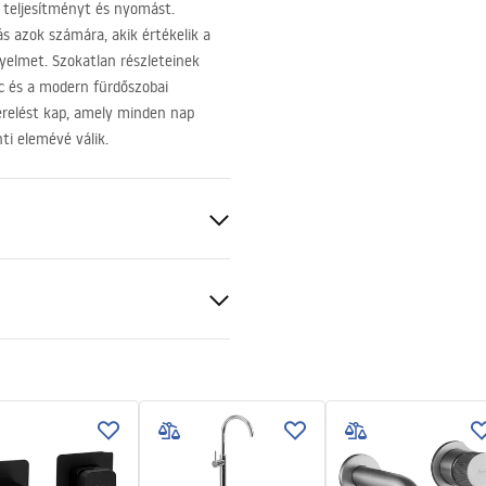
s teljesítményt és nyomást.
s azok számára, akik értékelik a
yelmet. Szokatlan részleteinek
ic és a modern fürdőszobai
erelést kap, amely minden nap
nti elemévé válik.
szerelési útmutató
.pdf