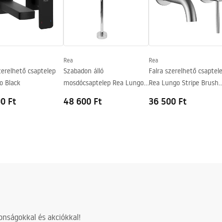
gnacja
nacja.pdf
Rea
Rea
zerelhető csaptelep
Szabadon álló
Falra szerelhető csaptel
o Black
mosdócsaptelep Rea Lungo
Rea Lungo Stripe Brush
Chrome
Nickel
0 Ft
48 600 Ft
36 500 Ft
nságokkal és akciókkal!