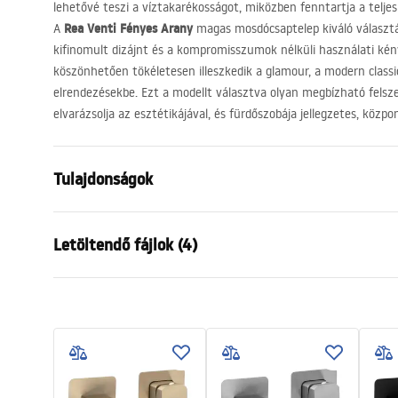
lehetővé teszi a víztakarékosságot, miközben fenntartja a telje
Rea Venti Fényes Arany
A
magas mosdócsaptelep kiváló választá
kifinomult dizájnt és a kompromisszumok nélküli használati kén
köszönhetően tökéletesen illeszkedik a glamour, a modern class
elrendezésekbe. Ezt a modellt választva olyan megbízható felsz
elvarázsolja az esztétikájával, és fürdőszobája jellegzetes, közpo
Tulajdonságok
Csaptelep típusa
mosdó
Letöltendő fájlok (4)
Felszerelés
Álló
Szín
Arany
Garanciális feltételek
Kifolyócső típusa
Fix
Össze
Warranty_Terms_and_Conditions_
faucet
Anyag
Sárgaréz
Faucets_-_5.pdf
Kifolyó tartomány
160
mm
Magasság
295
mm