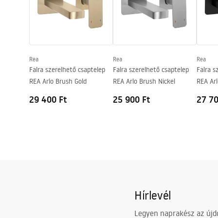
Biztonsági információk
Pielę
Bevonási technológia
PVD
Safety_Information_Faucets.pdf
Pieleg
Csatlakozás átmérője
3/8 col
Garancia
5 Év
Rea
Rea
Rea
Falra szerelhető csaptelep
Falra szerelhető csaptelep
Falra s
REA Arlo Brush Gold
REA Arlo Brush Nickel
REA Arl
29 400 Ft
25 900 Ft
27 70
Hírlevél
Legyen naprakész az újdo