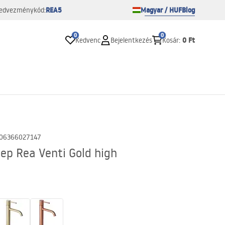
REA5
Magyar / HUF
Blog
edvezménykód:
0
0
0 Ft
Kedvenc
Bejelentkezés
Kosár
:
06366027147
ep Rea Venti Gold high