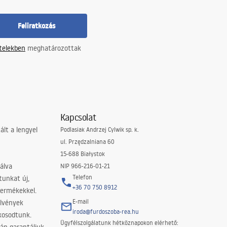
Feliratkozás
ételekben
meghatározottak
Kapcsolat
lt a lengyel
Podlasiak Andrzej Cylwik sp. k.
ul. Przędzalniana 60
15-688 Białystok
álva
NIP 966-216-01-21
Telefon
tunkat új,
+36 70 750 8912
termékekkel.
E-mail
elvények
iroda@furdoszoba-rea.hu
akosodtunk.
Ügyfélszolgálatunk hétköznapokon elérhető: