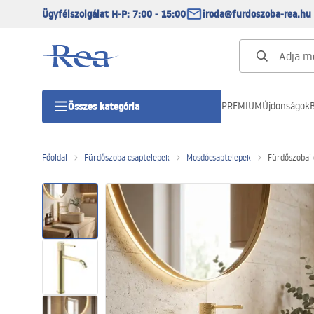
Ügyfélszolgálat H-P: 7:00 - 15:00
iroda@furdoszoba-rea.hu
PREMIUM
Újdonságok
B
Összes kategória
Főoldal
Fürdőszoba csaptelepek
Mosdócsaptelepek
Fürdőszobai 
Zuhanykabinok
Zuhanyajtó
Zuhanytálcák
Zuhanylefolyók