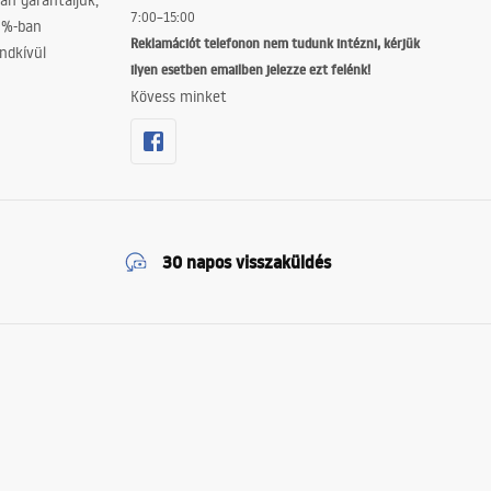
án garantáljuk,
7:00–15:00
0%-ban
Reklamációt telefonon nem tudunk intézni, kérjük
ndkívül
ilyen esetben emailben jelezze ezt felénk!
Kövess minket
30 napos visszaküldés