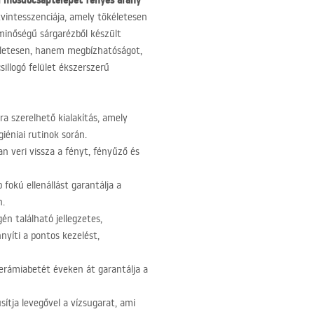
i mosdócsaptelepet
fényes arany
 kvintesszenciája, amely tökéletesen
minőségű sárgarézből készült
kéletesen, hanem megbízhatóságot,
sillogó felület ékszerszerű
a szerelhető kialakítás, amely
iéniai rutinok során.
an veri vissza a fényt, fényűző és
 fokú ellenállást garantálja a
n.
én található jellegzetes,
yíti a pontos kezelést,
erámiabetét éveken át garantálja a
ítja levegővel a vízsugarat, ami