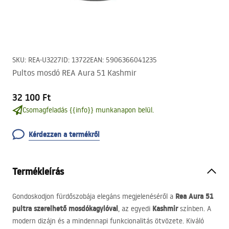
SKU
:
REA-U3227
ID
:
13722
EAN
:
5906366041235
Pultos mosdó REA Aura 51 Kashmir
32 100 Ft
Csomagfeladás {{info}} munkanapon belül.
Kérdezzen a termékről
Termékleírás
Rea Aura 51
Gondoskodjon fürdőszobája elegáns megjelenéséről a
pultra szerelhető mosdókagylóval
Kashmir
, az egyedi
színben. A
modern dizájn és a mindennapi funkcionalitás ötvözete. Kiváló