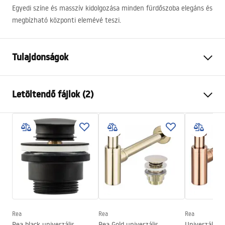
Egyedi színe és masszív kidolgozása minden fürdőszoba elegáns és
megbízható központi elemévé teszi.
Tulajdonságok
Felszerelés
Pultra helyezett
Letöltendő fájlok (2)
Anyag
Kerámia
Szín
Szürke, Minta
Telepítési utasítások
Kivitel
Fényes
Basin.pdf
Hosszúság
505
mm
Szélesség
385
mm
Garanciális feltételek
Magasság
135
mm
Warranty_Terms_and_Conditions_Basins_-_5.pdf
Mélység
95
mm
Forma
Ovális
Rea
Rea
Rea
Rea black univerzális
Rea Gold univerzális
Univerzális 