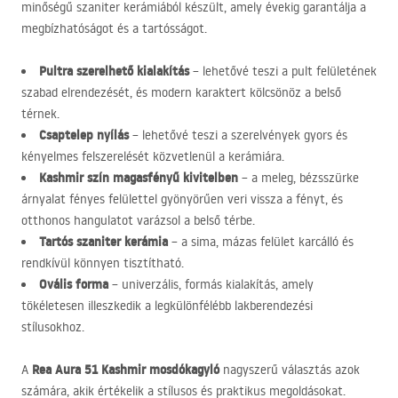
minőségű szaniter kerámiából készült, amely évekig garantálja a
megbízhatóságot és a tartósságot.
Pultra szerelhető kialakítás
– lehetővé teszi a pult felületének
szabad elrendezését, és modern karaktert kölcsönöz a belső
térnek.
Csaptelep nyílás
– lehetővé teszi a szerelvények gyors és
kényelmes felszerelését közvetlenül a kerámiára.
Kashmir szín magasfényű kivitelben
– a meleg, bézsszürke
árnyalat fényes felülettel gyönyörűen veri vissza a fényt, és
otthonos hangulatot varázsol a belső térbe.
Tartós szaniter kerámia
– a sima, mázas felület karcálló és
rendkívül könnyen tisztítható.
Ovális forma
– univerzális, formás kialakítás, amely
tökéletesen illeszkedik a legkülönfélébb lakberendezési
stílusokhoz.
Rea Aura 51 Kashmir mosdókagyló
A
nagyszerű választás azok
számára, akik értékelik a stílusos és praktikus megoldásokat.