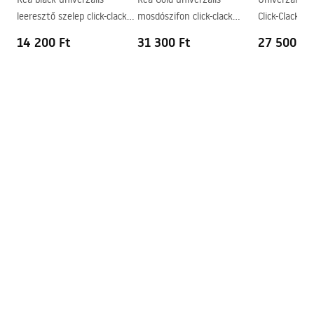
Csaptelep szerelési lyuk
Igen
leeresztő szelep click-clack
mosdószifon click-clack
Click-Clack ro
Túlfolyónyílás
Nem
rendszerrel
leeresztő szeleppel
14 200 Ft
31 300 Ft
27 500 Ft