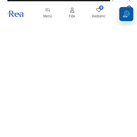
0
0
Menü
Fiók
Kedvenc
Kosár
Hírlevél
Legyen naprakész az újdonságokkal és akciókkal!
Feliratkozás
Adatai megadásával és megerősítésével hozzájárul a hírlevél
fogadásához az
Általános Szerződési Feltételekben
meghatározottak szerint.