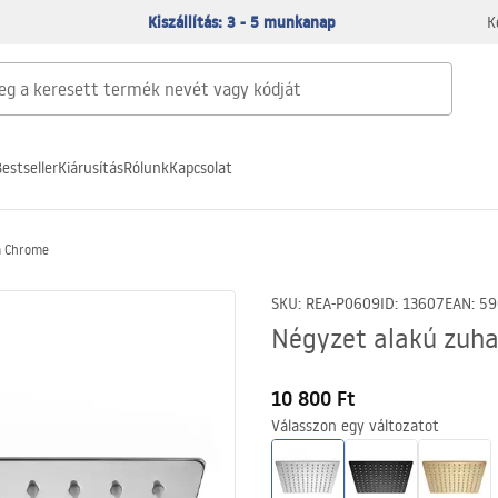
Kiszállítás: 3 - 5 munkanap
K
estseller
Kiárusítás
Rólunk
Kapcsolat
m Chrome
SKU
:
REA-P0609
ID
:
13607
EAN
:
59
Négyzet alakú zuh
10 800 Ft
Válasszon egy változatot