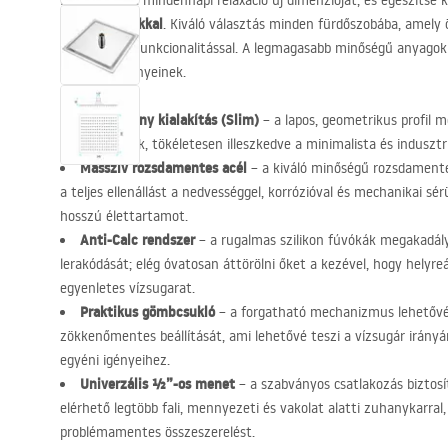
Fedezze fel a mindennapi relaxáció új dimenzióját, és egészítse
fejzuhanyunkkal
. Kiváló választás minden fürdőszobába, amely ö
megbízható funkcionalitással. A legmagasabb minőségű anyagokb
lesz szerelvényeinek.
Ultravékony kialakítás (Slim)
– a lapos, geometrikus profil 
a belső térnek, tökéletesen illeszkedve a minimalista és indusztr
Masszív rozsdamentes acél
– a kiváló minőségű rozsdamentes 
a teljes ellenállást a nedvességgel, korrózióval és mechanikai sé
hosszú élettartamot.
Anti-Calc rendszer
– a rugalmas szilikon fúvókák megakadály
lerakódását; elég óvatosan áttörölni őket a kezével, hogy helyreál
egyenletes vízsugarat.
Praktikus gömbcsukló
– a forgatható mechanizmus lehetővé 
zökkenőmentes beállítását, ami lehetővé teszi a vízsugár irányán
egyéni igényeihez.
Univerzális ½”-os menet
– a szabványos csatlakozás biztosít
elérhető legtöbb fali, mennyezeti és vakolat alatti zuhanykarral,
problémamentes összeszerelést.