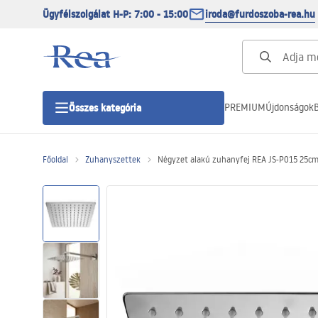
Ügyfélszolgálat H-P: 7:00 - 15:00
iroda@furdoszoba-rea.hu
PREMIUM
Újdonságok
B
Összes kategória
Főoldal
Zuhanyszettek
Négyzet alakú zuhanyfej REA JS-P015 25c
Zuhanykabinok
Zuhanyajtó
Zuhanytálcák
Zuhanylefolyók