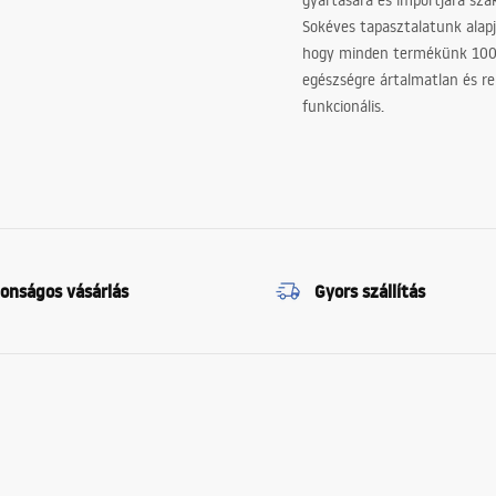
gyártására és importjára sz
Sokéves tapasztalatunk alapj
hogy minden termékünk 10
egészségre ártalmatlan és re
funkcionális.
tonságos vásárlás
Gyors szállítás