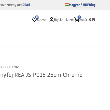
REA5
Magyar / HUF
Blog
edvezménykód:
0
0
0 Ft
Kedvenc
Bejelentkezés
Kosár
:
06366037825
anyfej REA JS-P015 25cm Chrome